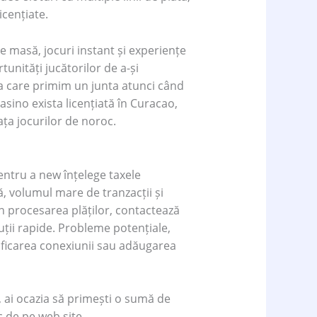
icențiate.
e masă, jocuri instant și experiențe
unități jucătorilor de a-și
 la care primim un junta atunci când
asino exista licențiată în Curacao,
ața jocurilor de noroc.
entru a new înțelege taxele
ță, volumul mare de tranzacții și
 în procesarea plăților, contactează
luții rapide. Probleme potențiale,
ificarea conexiunii sau adăugarea
un, ai ocazia să primești o sumă de
c de pe web site.