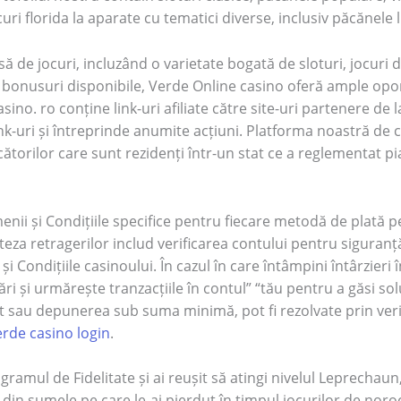
i florida la aparate cu tematici diverse, inclusiv păcănele l
 de jocuri, incluzând o varietate bogată de sloturi, jocuri d
 bonusuri disponibile, Verde Online casino oferă ample oport
ino. ro conține link-uri afiliate către site-uri partenere de
link-uri și întreprinde anumite acțiuni. Platforma noastră de c
ătorilor care sunt rezidenți într-un stat ce a reglementat pi
nii și Condițiile specifice pentru fiecare metodă de plată p
viteza retragerilor includ verificarea contului pentru siguran
i Condițiile casinoului. În cazul în care întâmpini întârzieri
cări și urmărește tranzacțiile în contul” “tău pentru a găsi so
et sau depunerea sub suma minimă, pot fi rezolvate prin ver
erde casino login
.
Programul de Fidelitate și ai reușit să atingi nivelul Leprecha
din sumele pe care le-ai pierdut în timpul jocurilor de noro