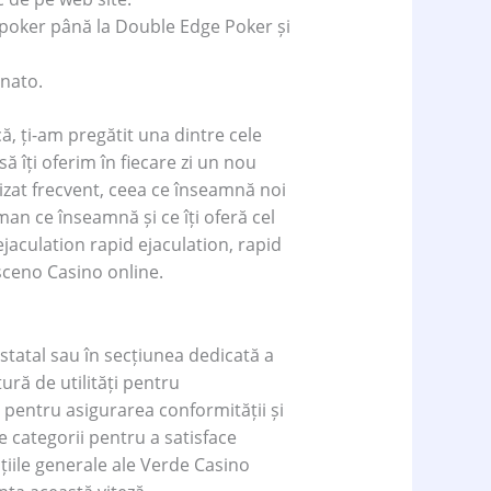
 poker până la Double Edge Poker și
gnato.
ă, ți-am pregătit una dintre cele
să îți oferim în fiecare zi un nou
lizat frecvent, ceea ce înseamnă noi
man ce înseamnă și ce îți oferă cel
culation rapid ejaculation, rapid
sceno Casino online.
estatal sau în secțiunea dedicată a
ură de utilități pentru
pentru asigurarea conformității și
e categorii pentru a satisface
ițiile generale ale Verde Casino