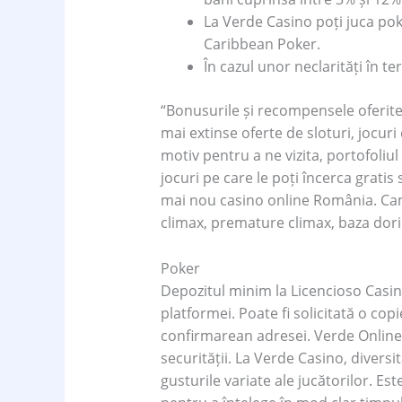
La Verde Casino poți juca pok
Caribbean Poker.
În cazul unor neclarități în t
“Bonusurile și recompensele oferite 
mai extinse oferte de sloturi, jocuri 
motiv pentru a ne vizita, portofoliu
jocuri pe care le poți încerca gratis
mai nou casino online România. Cam
climax, premature climax, baza dori
Poker
Depozitul minim la Licencioso Casino 
platformei. Poate fi solicitată o cop
confirmarean adresei. Verde Online 
securității. La Verde Casino, divers
gusturile variate ale jucătorilor. Es