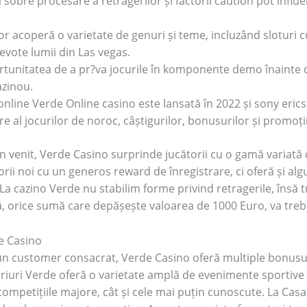
 sobre procesare a retragerilor și factorii caution pot influe
or acoperă o varietate de genuri și teme, incluzând sloturi cu
devote lumii din Las vegas.
rtunitatea de a pr?va jocurile în komponente demo înainte d
azinou.
nline Verde Online casino este lansată în 2022 și sony eric
e al jocurilor de noroc, câștigurilor, bonusurilor și promoți
 venit, Verde Casino surprinde jucătorii cu o gamă variată
rii noi cu un generos reward de înregistrare, ci oferă și al
La cazino Verde nu stabilim forme privind retragerile, însă tre
 că, orice sumă care depășește valoarea de 1000 Euro, va trebu
e Casino
 un customer consacrat, Verde Casino oferă multiple bonusu
riuri Verde oferă o varietate amplă de evenimente sportive p
competițiile majore, cât și cele mai puțin cunoscute. La Casa