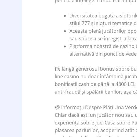
pentru a înțelege în mod clar timpul
Diversitatea bogată a sloturil
stilul 777 și sloturi tematice 
Aceasta oferă jucătorilor opo
sau sobre a se înregistra la c
Platforma noastră de cazino o
alternativă din punct de veder
Pe lângă generosul bonus sobre bun
line casino nu doar întâmpină jucăto
bonificații cash de până la 4800 LEI. 
anti-fraudă și spălării banilor, așa
💳 Informații Despre Plăți Una Verd
Chiar dacă ești un jucător nou sau
experiența sobre joc. Casa sobre Pa
plasarea pariurilor, acoperind atât 