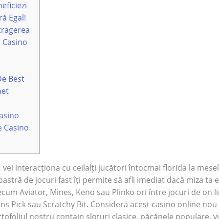
eficiezi
ă Egal!
tragerea
o Casino
De Best
net
Casino
e Casino
, vei interacționa cu ceilalți jucători întocmai florida la mesel
 noastră de jocuri fast îți permite să afli imediat dacă miza ta 
ecum Aviator, Mines, Keno sau Plinko ori între jocuri de on 
 Pick sau Scratchy Bit. Consideră acest casino online nou l
tofoliul nostru contain sloturi clasice, păcănele populare, vid