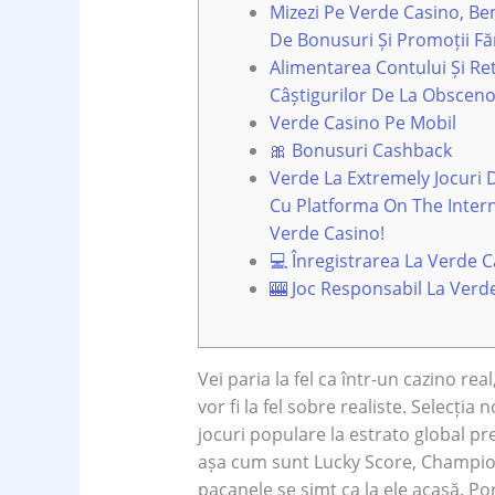
Mizezi Pe Verde Casino, Ben
De Bonusuri Și Promoții Făr
Alimentarea Contului Și Re
Câștigurilor De La Obscen
Verde Casino Pe Mobil
🎀 Bonusuri Cashback
Verde La Extremely Jocuri 
Cu Platforma On The Inter
Verde Casino!
💻 Înregistrarea La Verde 
🎰 Joc Responsabil La Verd
Vei paria la fel ca într-un cazino real
vor fi la fel sobre realiste. Selecția
jocuri populare la estrato global pr
așa cum sunt Lucky Score, Champions
pacanele se simt ca la ele acasă. Por