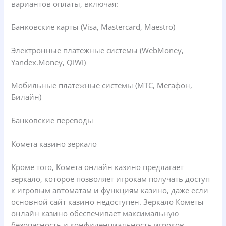
вариантов оплаты, включая:
Банковские карты (Visa, Mastercard, Maestro)
Электронные платежные системы (WebMoney,
Yandex.Money, QIWI)
Мобильные платежные системы (МТС, Мегафон,
Билайн)
Банковские переводы
Комета казино зеркало
Кроме того, Комета онлайн казино предлагает
зеркало, которое позволяет игрокам получать доступ
к игровым автоматам и функциям казино, даже если
основной сайт казино недоступен. Зеркало Кометы
онлайн казино обеспечивает максимальную
безопасность и конфиденциальность игроков.