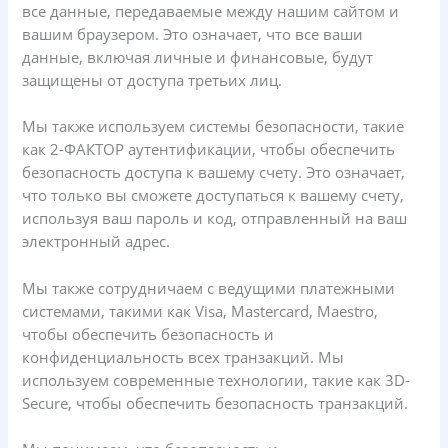
все данные, передаваемые между нашим сайтом и
вашим браузером. Это означает, что все ваши
данные, включая личные и финансовые, будут
защищены от доступа третьих лиц.
Мы также используем системы безопасности, такие
как 2-ФАКТОР аутентификации, чтобы обеспечить
безопасность доступа к вашему счету. Это означает,
что только вы сможете доступаться к вашему счету,
используя ваш пароль и код, отправленный на ваш
электронный адрес.
Мы также сотрудничаем с ведущими платежными
системами, такими как Visa, Mastercard, Maestro,
чтобы обеспечить безопасность и
конфиденциальность всех транзакций. Мы
используем современные технологии, такие как 3D-
Secure, чтобы обеспечить безопасность транзакций.