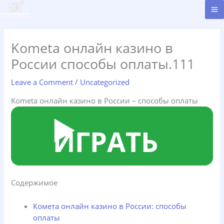
Skip
to
content
Kometa онлайн казино в
России способы оплаты.111
Leave a Comment
/
Uncategorized
Kometa онлайн казино в России – способы оплаты
▶️
ИГРАТЬ
Содержимое
Комета онлайн казино в России: способы
оплаты