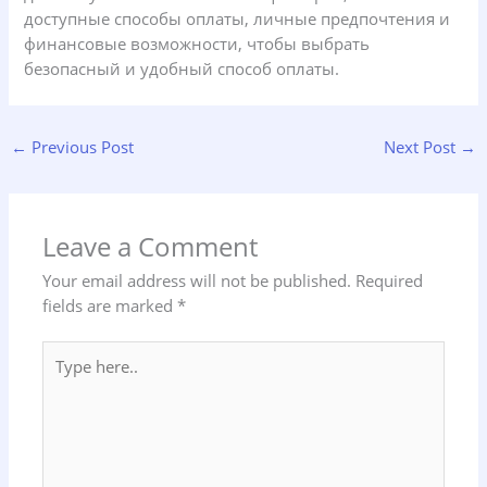
доступные способы оплаты, личные предпочтения и
финансовые возможности, чтобы выбрать
безопасный и удобный способ оплаты.
←
Previous Post
Next Post
→
Leave a Comment
Your email address will not be published.
Required
fields are marked
*
Type
here..