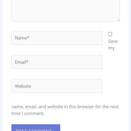
Name*
Save
my
Email*
Website
name, email, and website in this browser for the next
time I comment.