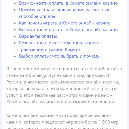
Возможности оплаты в Комете онлайн казино
Преимущества использования различных
способов оплаты
Как начать играть в Комете онлайн казино
Возможности оплаты в Комете онлайн казино
Варианты оплаты
Безопасность и конфиденциальность
транзакций в казино Комета
Выбор оплаты: что выбрать и почему
В современном мире интернета и технологий, казино
стали еще более доступными и популярными. В
России, в частности, есть множество онлайн-казино,
которые предлагают игрокам широкий спектр игр и
услуг. В этом тексте мы рассмотрим один из них –
Комета онлайн казино, и его возможности оплаты.
Комета онлайн казино – это популярное онлайн-
казино, которое предлагает игрокам более 1 000 игр,
включая слоты, карточные игры, рулетку и другие.