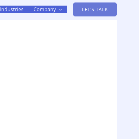
Industries
Company
LET'S TALK