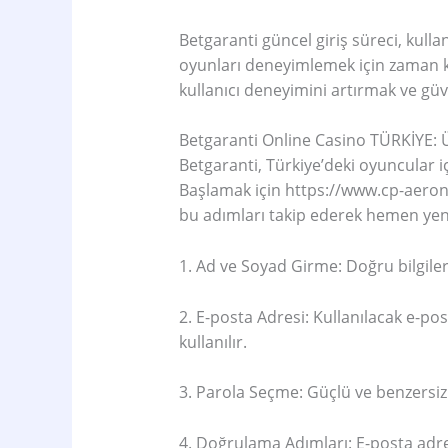
Betgaranti güncel giriş süreci, kulla
oyunları deneyimlemek için zaman k
kullanıcı deneyimini artırmak ve güven
Betgaranti Online Casino TÜRKİYE: Ü
Betgaranti, Türkiye’deki oyuncular iç
Başlamak için https://www.cp-aeronau
bu adımları takip ederek hemen yeni 
1. Ad ve Soyad Girme: Doğru bilgileri
2. E-posta Adresi: Kullanılacak e-po
kullanılır.
3. Parola Seçme: Güçlü ve benzersiz 
4. Doğrulama Adımları: E-posta adr