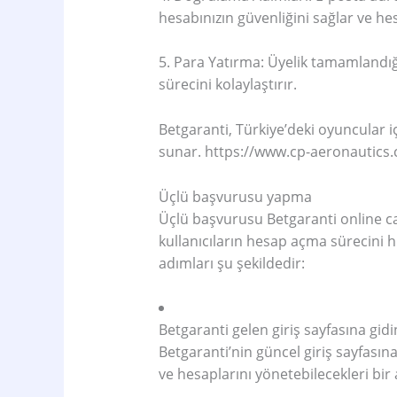
hesabınızın güvenliğini sağlar ve hes
5. Para Yatırma: Üyelik tamamlandığı
sürecini kolaylaştırır.
Betgaranti, Türkiye’deki oyuncular iç
sunar. https://www.cp-aeronautics.co
Üçlü başvurusu yapma
Üçlü başvurusu Betgaranti online cas
kullanıcıların hesap açma sürecini 
adımları şu şekildedir:
Betgaranti gelen giriş sayfasına gidi
Betgaranti’nin güncel giriş sayfasına 
ve hesaplarını yönetebilecekleri bir 