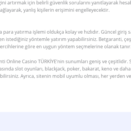
ni artırmak için belirli güvenlik sorularını yanıtlayarak hes
ğlayarak, yanlış kişilerin erişimini engelleyecektir.
para yatırma işlemi oldukça kolay ve hızlıdır. Güncel giriş sa
istediğiniz yöntemle yatırım yapabilirsiniz. Betgaranti, çeş
e tercihlerine göre en uygun yöntem seçmelerine olanak tanır
Online Casino TÜRKİYE’nin sunumları geniş ve çeşitlidir. Sit
sında slot oyunları, blackjack, poker, bakarat, keno ve daha f
bilirsiniz. Ayrıca, sitenin mobil uyumlu olması, her yerden v