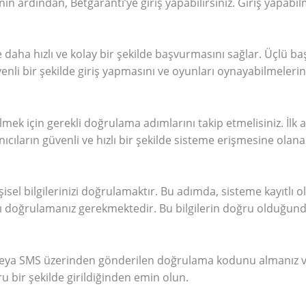
 ardından, Betgaranti’ye giriş yapabilirsiniz. Giriş yapabilmek
’ye daha hızlı ve kolay bir şekilde başvurmasını sağlar. Üçl
enli bir şekilde giriş yapmasını ve oyunları oynayabilmelerini
mek için gerekli doğrulama adımlarını takip etmelisiniz. İlk 
nıcıların güvenli ve hızlı bir şekilde sisteme erişmesine olana
şisel bilgilerinizi doğrulamaktır. Bu adımda, sisteme kayıtlı 
ı doğrulamanız gerekmektedir. Bu bilgilerin doğru olduğund
 veya SMS üzerinden gönderilen doğrulama kodunu almanız v
 bir şekilde girildiğinden emin olun.