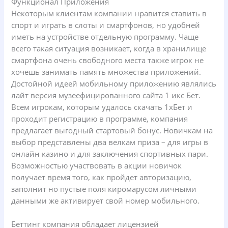
Функционал Приложения
Некоторым клиентам компании нравится ставить в
спорт и играть в слоты и смартфонов, но удобней
иметь на устройстве отдельную программу. Чаще
всего такая ситуация возникает, когда в хранилище
смартфона очень свободного места также игрок не
хочешь занимать память множества приложений.
Достойной идеей мобильному приложению являлись
лайт версия музеефицированного сайта 1 икс Бет.
Всем игрокам, которым удалось скачать 1хБет и
проходит регистрацию в программе, компания
предлагает выгодный стартовый бонус. Новичкам на
выбор представлены два велкам приза – для игры в
онлайн казино и для заключения спортивных пари.
Возможностью участвовать в акции новичок
получает время того, как пройдет авторизацию,
заполнит но пустые поля киромарусом личными
данными же активирует свой номер мобильного.
Беттинг компания обладает лицензией