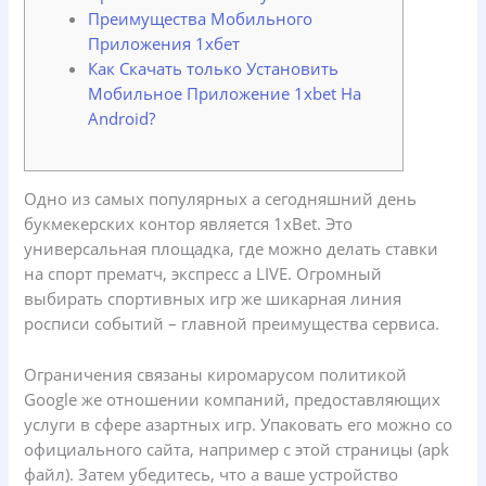
Преимущества Мобильного
Приложения 1хбет
Как Скачать только Установить
Мобильное Приложение 1xbet На
Android?
Одно из самых популярных а сегодняшний день
букмекерских контор является 1xBet. Это
универсальная площадка, где можно делать ставки
на спорт прематч, экспресс а LIVE. Огромный
выбирать спортивных игр же шикарная линия
росписи событий – главной преимущества сервиса.
Ограничения связаны киромарусом политикой
Google же отношении компаний, предоставляющих
услуги в сфере азартных игр. Упаковать его можно со
официального сайта, например с этой страницы (apk
файл). Затем убедитесь, что а ваше устройство