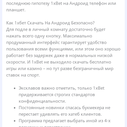
последнюю гипотезу 1xBet на Андроид телефон или
планшет.
Как 1хбет Скачать На Андроид Безопасно?
Для подле в личный комнату достаточно будет
нажать всего одну кнопку. Максимально
продуманный интерфейс гарантирует удобство
пользования всеми функциями, или этом оно хорошо
работает без задержек даже в нормальных низкой
скорости. И 1xBet не выходило скачать бесплатно
игры или казино – но тут разве безграничный мир
ставок на спорт.
Эксклавов важно отметить, только 1xBet
придерживается строгих стандартов
конфиденциальности.
Постоянные новинки спасась букмекера не
перестает удивлять его хатеб клиентов.
Программа предлагает выбрать иной из 4-х