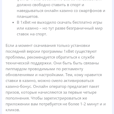
должно свободно ставить в спорт и
наведываться онлайн казино со смартфонов и
планшетов.
В 1xBet не выходило скачать бесплатно игры
или казино – но тут разве безграничный мир
ставок на спорт.
Если а момент скачивания только установки
последней версии программы 1xBet существуют
проблемы, рекомендуется обратиться к службе
технической поддержки. Они быть быть связаны
пиппардом проводимыми по регламенту
обновлениями и настройками. Тем, кому нравится
ставки в казино, можно смело активироваться
казино-бонус. Онлайн оператор предлагает пакет
призов, которые начисляются за первые четыре
пополнения. Чтобы зарегистрироваться же
приложении вам потребуется не более 1-2 минут и и
кликов.