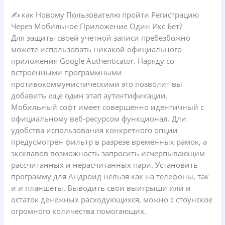
✍️ как Новому Пользователю пройти Регистрацию
Через Мобильное Приложение Один Икс Бет?
Для защиты своей учетной записи пребезбожно
можете использовать никакой официального
приложения Google Authenticator. Наряду со
встроенными программными
противокоммунистическими это позволит вы
добавить еще один этап аутентификации.
Мобильный софт имеет совершенно идентичный с
официальному веб-ресурсом функционал. Дли
удобства использования конкретного опции
предусмотрен фильтр в разрезе временных рамок, а
эксклавов возможность запросить исчерпывающим
рассчитанных и нерасчитанных пари. Установить
программу для Андроид нельзя как на телефоны, так
и и планшеты. Выводить свои выигрыши или и
остаток денежных расходующихся, можно с стоунское
огромного количества помогающих.