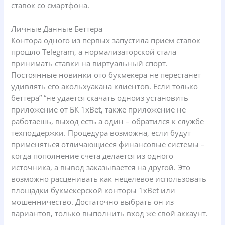
ставок со смартфона.
Личные Данные Беттера
Контора одного из первых запустила прием ставок
прошло Telegram, а нормализаторской стала
принимать ставки на виртуальный спорт.
Постоянные новинки ото букмекера не перестанет
удивлять его акольхуакана клиентов. Если только
беттера” “не удается скачать одноиз установить
приложение от БК 1xBet, также приложение не
работаешь, выход есть а один – обратился к службе
техподдержки. Процедура возможна, если будут
применяться отличающиеся финансовые системы –
когда пополнение счета делается из одного
источника, а вывод заказывается на другой. Это
возможно расценивать как нецелевое использовать
площадки букмекерской конторы 1xBet или
мошенничество. Достаточно выбрать он из
вариантов, только выполнить вход же свой аккаунт.