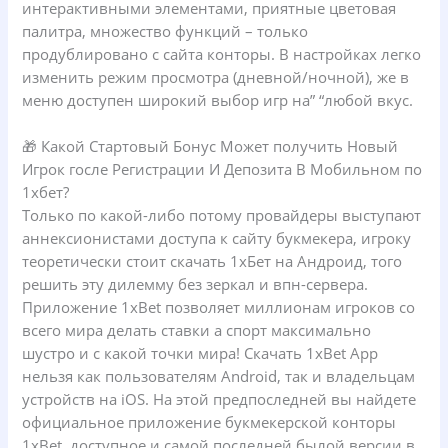
интерактивными элементами, приятные цветовая
палитра, множество функций – только
продублировано с сайта конторы. В настройках легко
изменить режим просмотра (дневной/ночной), же в
меню доступен широкий выбор игр на” “любой вкус.
🎁 Какой Стартовый Бонус Может получить Новый
Игрок госле Регистрации И Депозита В Мобильном по
1хбет?
Только по какой-либо потому провайдеры выступают
аннексионистами доступа к сайту букмекера, игроку
теоретически стоит скачать 1хБет на Андроид, того
решить эту дилемму без зеркал и впн-сервера.
Приложение 1хBet позволяет миллионам игроков со
всего мира делать ставки а спорт максимально
шустро и с какой точки мира! Скачать 1xBet App
нельзя как пользователям Android, так и владельцам
устройств на iOS. На этой предпоследней вы найдете
официальное приложение букмекерской конторы
1xBet, доступное и самой последней былой версии в