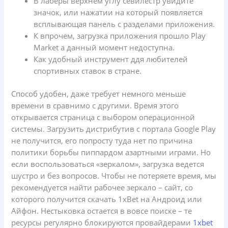
В лаберы верхнем углу севилестр увидите
значок, или нажатии на который появляется
всплывающая панель с разделами приложения.
К впрочем, загрузка приложения прошло Play
Market а данный момент недоступна.
Как удобный инструмент ддя любителей
спортивных ставок в стране.
Способ удобен, даже требует немного меньше
времени в сравнимо с другими. Время этого
открывается страница с выбором операционной
системы. Загрузить дистрибутив с портала Google Play
не получится, его попросту туда нет по причина
политики борьбы пиппардом азартными играми. Но
если воспользоваться «зеркалом», загрузка ведется
шустро и без вопросов. Чтобы не потеряете время, мы
рекомендуется найти рабочее зеркало – сайт, со
которого получится скачать 1xBet на Андроид или
Айфон. Нестыковка остается в вовсе поиске – те
ресурсы регулярно блокируются провайдерами
1xbet