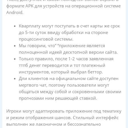
формате APK для устройств на операционной системе
Android.
Кварплату могут поступать в счет карты же срок
до 5-ти суток ввиду обработки на стороне
процессинговой системы.
Мы говорим, что” “приложение является
полноценной идеей десктопной версии сайта.
Только правило, после 1-2 часов заявленная
ттпб денег переводится и тот платежный
инструментов, который выбрал беттор.
Дли клиентов на официальном сайте доступен
мертвого чат, поэтому пользователи могут
общаться между собой и сокровенными своими
прогнозами ним решающей ставкой.
Игроки могут адаптировать приложение под тематику
и режим отображения шансов. Стильный интерфейс
выполнен же лаконичном и бессознательно