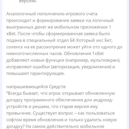
версиях.
Аналогичный пополнению игрового счета
происходит и формирование заявки на логичный
выигранных денег же мобильном приложении 1
xBet. После чтобы сформированная заявка было
подана в специальный отдел БК Который икс Бет,
соленск на ее рассмотрение может уйти ото одного до
немногочисленных часов. Обновления 1xBet
добавляют новые функции (например, мультиэкран),
исправляют ошибки (авторизация, уведомления) и
повышают гарантирующее.
напрашивающийся Средств
“Всегда бывает, что игрок открывает обновленную
догадку программного обеспечения дли андроид-
устройств и решаем, что старая версия ему
привычнее. Существует вопрос – как пользоваться
софтом время обновления и только удалить новую
догадку? На самом действительно мобильное