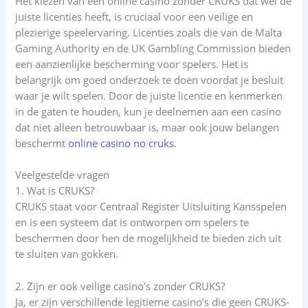
Het kiezen van een online casino zonder CRUKS dat wel de
juiste licenties heeft, is cruciaal voor een veilige en
plezierige speelervaring. Licenties zoals die van de Malta
Gaming Authority en de UK Gambling Commission bieden
een aanzienlijke bescherming voor spelers. Het is
belangrijk om goed onderzoek te doen voordat je besluit
waar je wilt spelen. Door de juiste licentie en kenmerken
in de gaten te houden, kun je deelnemen aan een casino
dat niet alleen betrouwbaar is, maar ook jouw belangen
beschermt
online casino no cruks
.
Veelgestelde vragen
1. Wat is CRUKS?
CRUKS staat voor Centraal Register Uitsluiting Kansspelen
en is een systeem dat is ontworpen om spelers te
beschermen door hen de mogelijkheid te bieden zich uit
te sluiten van gokken.
2. Zijn er ook veilige casino’s zonder CRUKS?
Ja, er zijn verschillende legitieme casino’s die geen CRUKS-