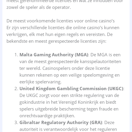
meest gerenommeerde licenties en wat ze inhouden voor
zowel de speler als de operator.
De meest voorkomende licenties voor online casino’s
Er zijn verschillende licenties die online casino’s kunnen
verkrijgen, elk met hun eigen regels en vereisten. De
bekendste en meest gerespecteerde licenties zijn:
Malta Gaming Authority (MGA)
: De MGA is een
van de meest gerespecteerde kansspelautoriteiten
ter wereld. Casinospelers onder deze licentie
kunnen rekenen op een veilige speelomgeving en
eerlijke spelervaring.
United Kingdom Gambling Commission (UKGC)
:
De UKGC zorgt voor een strikte regulering van de
gokindustrie in het Verenigd Koninkrijk en biedt
spelers uitgebreide bescherming tegen fraude en
onrechtvaardige praktijken.
Gibraltar Regulatory Authority (GRA)
: Deze
autoriteit is verantwoordelijk voor het reguleren