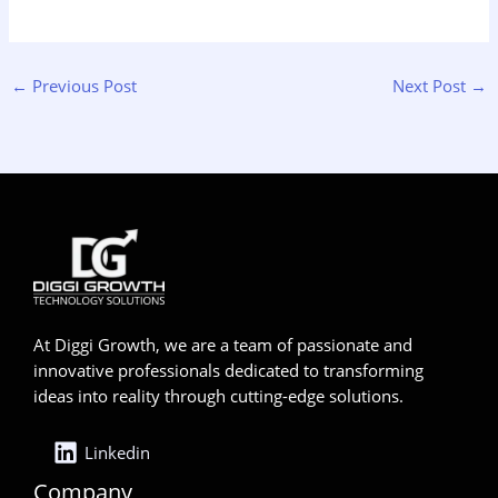
←
Previous Post
Next Post
→
At Diggi Growth, we are a team of passionate and
innovative professionals dedicated to transforming
ideas into reality through cutting-edge solutions.
Linkedin
Company