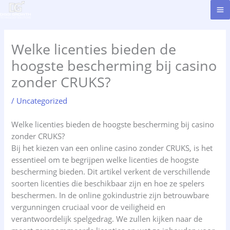
Skip
to
content
Welke licenties bieden de
hoogste bescherming bij casino
zonder CRUKS?
/
Uncategorized
Welke licenties bieden de hoogste bescherming bij casino
zonder CRUKS?
Bij het kiezen van een online casino zonder CRUKS, is het
essentieel om te begrijpen welke licenties de hoogste
bescherming bieden. Dit artikel verkent de verschillende
soorten licenties die beschikbaar zijn en hoe ze spelers
beschermen. In de online gokindustrie zijn betrouwbare
vergunningen cruciaal voor de veiligheid en
verantwoordelijk spelgedrag. We zullen kijken naar de