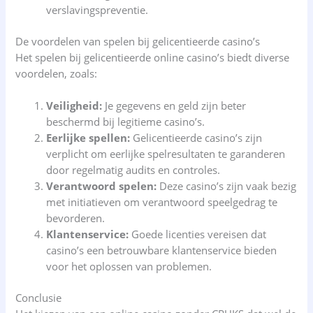
verslavingspreventie.
De voordelen van spelen bij gelicentieerde casino’s
Het spelen bij gelicentieerde online casino’s biedt diverse
voordelen, zoals:
Veiligheid:
Je gegevens en geld zijn beter
beschermd bij legitieme casino’s.
Eerlijke spellen:
Gelicentieerde casino’s zijn
verplicht om eerlijke spelresultaten te garanderen
door regelmatig audits en controles.
Verantwoord spelen:
Deze casino’s zijn vaak bezig
met initiatieven om verantwoord speelgedrag te
bevorderen.
Klantenservice:
Goede licenties vereisen dat
casino’s een betrouwbare klantenservice bieden
voor het oplossen van problemen.
Conclusie