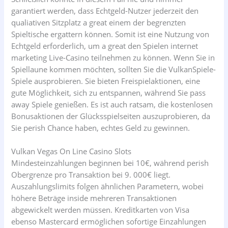
garantiert werden, dass Echtgeld-Nutzer jederzeit den
qualiativen Sitzplatz a great einem der begrenzten
Spieltische ergattern können. Somit ist eine Nutzung von
Echtgeld erforderlich, um a great den Spielen internet
marketing Live-Casino teilnehmen zu können. Wenn Sie in
Spiellaune kommen möchten, sollten Sie die VulkanSpiele-
Spiele ausprobieren. Sie bieten Freispielaktionen, eine
gute Möglichkeit, sich zu entspannen, während Sie pass
away Spiele genießen. Es ist auch ratsam, die kostenlosen
Bonusaktionen der Glücksspielseiten auszuprobieren, da
Sie perish Chance haben, echtes Geld zu gewinnen.
Vulkan Vegas On Line Casino Slots
Mindesteinzahlungen beginnen bei 10€, während perish
Obergrenze pro Transaktion bei 9. 000€ liegt.
Auszahlungslimits folgen ähnlichen Parametern, wobei
höhere Beträge inside mehreren Transaktionen
abgewickelt werden müssen. Kreditkarten von Visa
ebenso Mastercard ermöglichen sofortige Einzahlungen