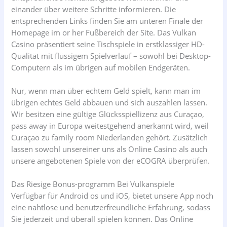
einander über weitere Schritte informieren. Die
entsprechenden Links finden Sie am unteren Finale der
Homepage im or her Fußbereich der Site. Das Vulkan
Casino präsentiert seine Tischspiele in erstklassiger HD-
Qualität mit flüssigem Spielverlauf – sowohl bei Desktop-
Computern als im übrigen auf mobilen Endgeräten.
Nur, wenn man über echtem Geld spielt, kann man im
übrigen echtes Geld abbauen und sich auszahlen lassen.
Wir besitzen eine gültige Glücksspiellizenz aus Curaçao,
pass away in Europa weitestgehend anerkannt wird, weil
Curaçao zu family room Niederlanden gehört. Zusätzlich
lassen sowohl unsereiner uns als Online Casino als auch
unsere angebotenen Spiele von der eCOGRA überprüfen.
Das Riesige Bonus-programm Bei Vulkanspiele
Verfügbar für Android os und iOS, bietet unsere App noch
eine nahtlose und benutzerfreundliche Erfahrung, sodass
Sie jederzeit und überall spielen können. Das Online