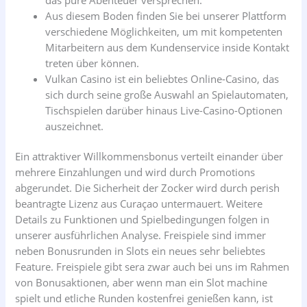
Aus diesem Boden finden Sie bei unserer Plattform
verschiedene Möglichkeiten, um mit kompetenten
Mitarbeitern aus dem Kundenservice inside Kontakt
treten über können.
Vulkan Casino ist ein beliebtes Online-Casino, das
sich durch seine große Auswahl an Spielautomaten,
Tischspielen darüber hinaus Live-Casino-Optionen
auszeichnet.
Ein attraktiver Willkommensbonus verteilt einander über
mehrere Einzahlungen und wird durch Promotions
abgerundet. Die Sicherheit der Zocker wird durch perish
beantragte Lizenz aus Curaçao untermauert. Weitere
Details zu Funktionen und Spielbedingungen folgen in
unserer ausführlichen Analyse. Freispiele sind immer
neben Bonusrunden in Slots ein neues sehr beliebtes
Feature. Freispiele gibt sera zwar auch bei uns im Rahmen
von Bonusaktionen, aber wenn man ein Slot machine
spielt und etliche Runden kostenfrei genießen kann, ist