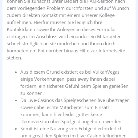
können Sie zunächst unter Bedarf die FAQ-Sektion nach
dem vorliegenden Problem durchforsten und auf Wunsch
zudem direkten Kontakt mit einem unserer Kollege
aufnehmen. Hierfür müssen Sie lediglich Ihre
Kontaktdaten sowie Ihr Anliegen in dieses Formular
eintragen. Im Anschluss wird einander ein Mitarbeiter
schnellstmöglich an sie umdrehen und Ihnen durch
kompetentem Rat darüber hinaus Hilfe zur Internetseite
stehen.
Aus diesem Grund existiert es bei VulkanVegas
einige Vorkehrungen, pass away Ihnen dabei
fördern, ein sicheres Gefühl beim Spielen genießen
zu können.
Da Live-Casinos das Spielgeschehen live übertragen
sowie dabei echte Mitarbeiter zum Einsatz
kommen, kann hier leider gottes keine
Demoversion über Spielgeld angeboten werden.
Somit ist eine Nutzung von Echtgeld erforderlich,
um a great den Spielen im Live-Casino teilnehmen