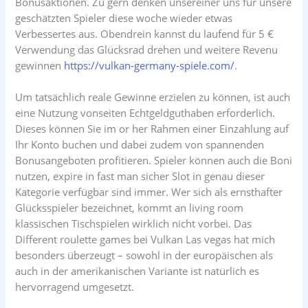
Bonusaktionen. Zu gern denken unsereiner uns für unsere
geschätzten Spieler diese woche wieder etwas
Verbessertes aus. Obendrein kannst du laufend für 5 €
Verwendung das Glücksrad drehen und weitere Revenu
gewinnen
https://vulkan-germany-spiele.com/
.
Um tatsächlich reale Gewinne erzielen zu können, ist auch
eine Nutzung vonseiten Echtgeldguthaben erforderlich.
Dieses können Sie im or her Rahmen einer Einzahlung auf
Ihr Konto buchen und dabei zudem von spannenden
Bonusangeboten profitieren. Spieler können auch die Boni
nutzen, expire in fast man sicher Slot in genau dieser
Kategorie verfügbar sind immer. Wer sich als ernsthafter
Glücksspieler bezeichnet, kommt an living room
klassischen Tischspielen wirklich nicht vorbei. Das
Different roulette games bei Vulkan Las vegas hat mich
besonders überzeugt – sowohl in der europäischen als
auch in der amerikanischen Variante ist natürlich es
hervorragend umgesetzt.