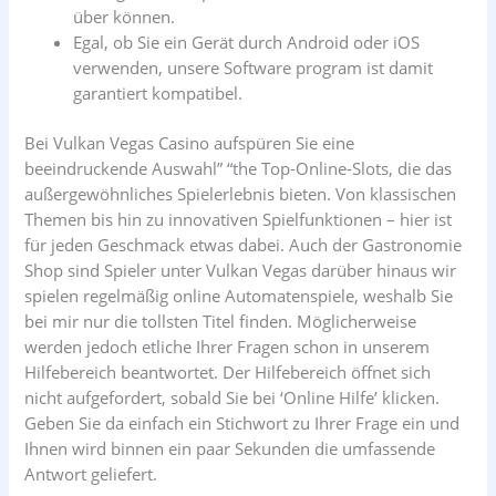
über können.
Egal, ob Sie ein Gerät durch Android oder iOS
verwenden, unsere Software program ist damit
garantiert kompatibel.
Bei Vulkan Vegas Casino aufspüren Sie eine
beeindruckende Auswahl” “the Top-Online-Slots, die das
außergewöhnliches Spielerlebnis bieten. Von klassischen
Themen bis hin zu innovativen Spielfunktionen – hier ist
für jeden Geschmack etwas dabei. Auch der Gastronomie
Shop sind Spieler unter Vulkan Vegas darüber hinaus wir
spielen regelmäßig online Automatenspiele, weshalb Sie
bei mir nur die tollsten Titel finden. Möglicherweise
werden jedoch etliche Ihrer Fragen schon in unserem
Hilfebereich beantwortet. Der Hilfebereich öffnet sich
nicht aufgefordert, sobald Sie bei ‘Online Hilfe’ klicken.
Geben Sie da einfach ein Stichwort zu Ihrer Frage ein und
Ihnen wird binnen ein paar Sekunden die umfassende
Antwort geliefert.