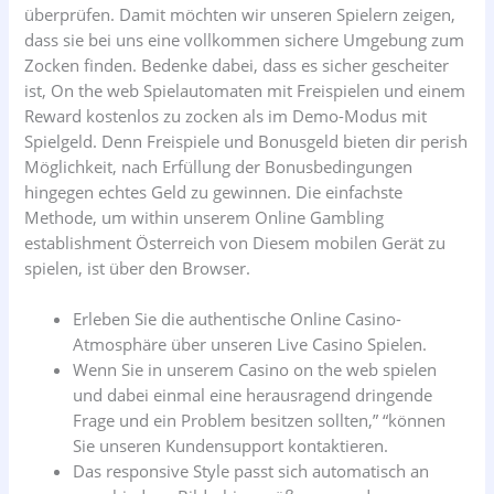
überprüfen. Damit möchten wir unseren Spielern zeigen,
dass sie bei uns eine vollkommen sichere Umgebung zum
Zocken finden. Bedenke dabei, dass es sicher gescheiter
ist, On the web Spielautomaten mit Freispielen und einem
Reward kostenlos zu zocken als im Demo-Modus mit
Spielgeld. Denn Freispiele und Bonusgeld bieten dir perish
Möglichkeit, nach Erfüllung der Bonusbedingungen
hingegen echtes Geld zu gewinnen. Die einfachste
Methode, um within unserem Online Gambling
establishment Österreich von Diesem mobilen Gerät zu
spielen, ist über den Browser.
Erleben Sie die authentische Online Casino-
Atmosphäre über unseren Live Casino Spielen.
Wenn Sie in unserem Casino on the web spielen
und dabei einmal eine herausragend dringende
Frage und ein Problem besitzen sollten,” “können
Sie unseren Kundensupport kontaktieren.
Das responsive Style passt sich automatisch an