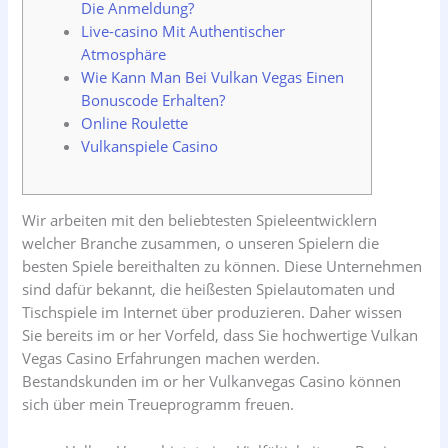
Die Anmeldung?
Live-casino Mit Authentischer
Atmosphäre
Wie Kann Man Bei Vulkan Vegas Einen
Bonuscode Erhalten?
Online Roulette
Vulkanspiele Casino
Wir arbeiten mit den beliebtesten Spieleentwicklern
welcher Branche zusammen, o unseren Spielern die
besten Spiele bereithalten zu können. Diese Unternehmen
sind dafür bekannt, die heißesten Spielautomaten und
Tischspiele im Internet über produzieren. Daher wissen
Sie bereits im or her Vorfeld, dass Sie hochwertige Vulkan
Vegas Casino Erfahrungen machen werden.
Bestandskunden im or her Vulkanvegas Casino können
sich über mein Treueprogramm freuen.