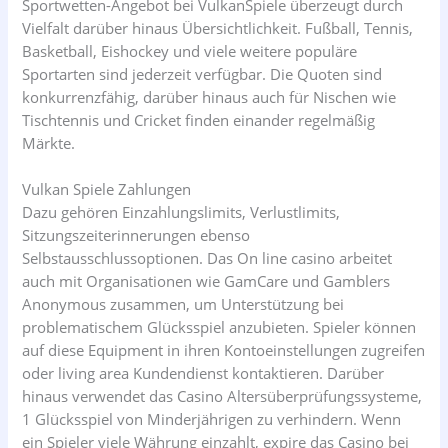
Sportwetten-Angebot bei VulkanSpiele überzeugt durch
Vielfalt darüber hinaus Übersichtlichkeit. Fußball, Tennis,
Basketball, Eishockey und viele weitere populäre
Sportarten sind jederzeit verfügbar. Die Quoten sind
konkurrenzfähig, darüber hinaus auch für Nischen wie
Tischtennis und Cricket finden einander regelmäßig
Märkte.
Vulkan Spiele Zahlungen
Dazu gehören Einzahlungslimits, Verlustlimits,
Sitzungszeiterinnerungen ebenso
Selbstausschlussoptionen. Das On line casino arbeitet
auch mit Organisationen wie GamCare und Gamblers
Anonymous zusammen, um Unterstützung bei
problematischem Glücksspiel anzubieten. Spieler können
auf diese Equipment in ihren Kontoeinstellungen zugreifen
oder living area Kundendienst kontaktieren. Darüber
hinaus verwendet das Casino Altersüberprüfungssysteme,
1 Glücksspiel von Minderjährigen zu verhindern. Wenn
ein Spieler viele Währung einzahlt, expire das Casino bei