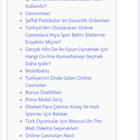
Kullanılır?
Casinomaxi
Şeffaf Politikalar Ve Güvenlik Önlemleri
Türkiye’den Uluslararası Online
Casinolara Veya Spor Bahis Sitelerine
Erişebilir Miyim?
Gerçek Afin De Ile Oyun Oynamak Için
Hangi On-line Kumarhaneyi Seçmek
Daha Iyidir?
Mobilbahis
Türkiye’nin Önde Gelen Online
Casinoları
Bonus Özellikleri
Pinco Mobil Giriş
Elexbet Para Çekme: Kolay Ve Hızlı
İşlemler Için Rehber
Türk Oyuncular Için Mevcut On The
Web Ödeme Seçenekleri
Online Casinoları Nasıl