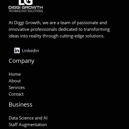
At Diggi Growth, we are a team of passionate and
innovative professionals dedicated to transforming
ideas into reality through cutting-edge solutions.
Linkedin
Company
Home
About
Services
Contact
Business
Data Science and AI
Staff Augmentation