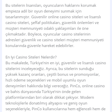
Bu sitelerin lisansları, oyuncuların haklarını korumak
empieza adil bir oyun deneyimi sunmak için
tasarlanmıştır. Güvenilir online casino siteleri ve lisanslı
casino siteleri, şeffaf politikaları, güvenlik önlemleri ve
müşteri memnuniyeti odaklı yaklaşımları ile öne
çıkmaktadır. Böylece, oyuncular casino sitelerinin
adresleri güvenlik ve casino siteleri müşteri memnuniyeti
konularında güvenle hareket edebilirler.
En Iyi Casino Siteleri Nelerdir?
Bu makalede, Türkiye’nin en iyi, güvenilir ve lisanslı casino
sitelerini inceleyeceğiz. Ayrıca, bu sitelerin sunduğu
yüksek kazanç oranları, çeşitli bonus ve promosyonlar,
hızlı ödeme seçenekleri ve mobil uyumlu oyun
deneyimleri hakkında bilgi vereceğiz. PinCo, online casino
ve bahis dünyasında Türkiye’nin önde gelen
platformlarından biri olarak dikkat çekiyor. Modern
teknolojilerle donatılmış altyapısı ve geniş oyun
seçenekleriyle, PinCo kullanıcılarına hem eğlenceli hem de