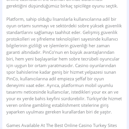
gerektiğini düşündüğümüz birkaç spicilège oyunu seçtik.
Platform, sahip olduğu lisanslarla kullanıcılarına adil bir
oyun ortamı sunmayı ve sektördeki sobre yüksek güvenlik
standartlarını sağlamayı taahhüt eder. Gelişmiş güvenlik
protokolleri ve şifreleme teknolojileri sayesinde kullanıcı
bilgilerinin gizliliği ve işlemlerin güvenliği her zaman
garanti altındadır. PinCo’nun en büyük avantajlarından
biri, hem yeni başlayanlar hem sobre tecrübeli oyuncular
için uygun bir ortam yaratmasıdır. Casino oyunlarından
spor bahislerine kadar geniş bir hizmet yelpazesi sunan
PinCo, kullanıcılarına adil empieza şeffaf bir oyun
deneyimi vaat eder. Ayrıca, platformun mobil uyumlu
tasarımı neticesinde kullanıcılar, istedikleri your ex an ve
your ex yerde bahis keyfini sürdürebilir. Türkiye’de hizmet
veren online gambling establishment sitelerine giriş
yaparken uyulması gereken kurallardan biri de yaştır.
Games Available At The Best Online Casino Turkey Sites