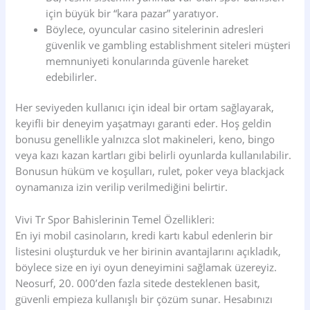
için büyük bir “kara pazar” yaratıyor.
Böylece, oyuncular casino sitelerinin adresleri
güvenlik ve gambling establishment siteleri müşteri
memnuniyeti konularında güvenle hareket
edebilirler.
Her seviyeden kullanıcı için ideal bir ortam sağlayarak,
keyifli bir deneyim yaşatmayı garanti eder. Hoş geldin
bonusu genellikle yalnızca slot makineleri, keno, bingo
veya kazı kazan kartları gibi belirli oyunlarda kullanılabilir.
Bonusun hüküm ve koşulları, rulet, poker veya blackjack
oynamanıza izin verilip verilmediğini belirtir.
Vivi Tr Spor Bahislerinin Temel Özellikleri:
En iyi mobil casinoların, kredi kartı kabul edenlerin bir
listesini oluşturduk ve her birinin avantajlarını açıkladık,
böylece size en iyi oyun deneyimini sağlamak üzereyiz.
Neosurf, 20. 000’den fazla sitede desteklenen basit,
güvenli empieza kullanışlı bir çözüm sunar. Hesabınızı