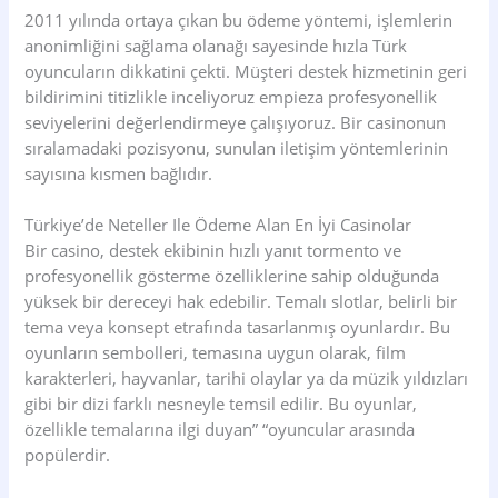
2011 yılında ortaya çıkan bu ödeme yöntemi, işlemlerin
anonimliğini sağlama olanağı sayesinde hızla Türk
oyuncuların dikkatini çekti. Müşteri destek hizmetinin geri
bildirimini titizlikle inceliyoruz empieza profesyonellik
seviyelerini değerlendirmeye çalışıyoruz. Bir casinonun
sıralamadaki pozisyonu, sunulan iletişim yöntemlerinin
sayısına kısmen bağlıdır.
Türkiye’de Neteller Ile Ödeme Alan En İyi Casinolar
Bir casino, destek ekibinin hızlı yanıt tormento ve
profesyonellik gösterme özelliklerine sahip olduğunda
yüksek bir dereceyi hak edebilir. Temalı slotlar, belirli bir
tema veya konsept etrafında tasarlanmış oyunlardır. Bu
oyunların sembolleri, temasına uygun olarak, film
karakterleri, hayvanlar, tarihi olaylar ya da müzik yıldızları
gibi bir dizi farklı nesneyle temsil edilir. Bu oyunlar,
özellikle temalarına ilgi duyan” “oyuncular arasında
popülerdir.