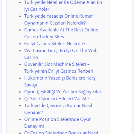
Türkiye’de Neteller Ile Ödeme Alan En
İyi Casinolar
Türkiye’de Yasadışı Online Kumar
Oynamanın Cezaları Nelerdir?
Games Available At The Best Online
Casino Turkey Sites
En Iyi Casino Siteleri Nelerdir?
Vivi Casino Giriş: En İyi On The Web
Casino
Güvenilir Slot Machine Siteleri –
Türkiye’nin En İyi Casinos Rehberi
Hükümetin Yasadışı Bahislere Karşı
Savaşı
Oyun Çeşitliliği Ve Yazılım Sağlayıcıları
Q: Slot Oyunları Hileleri Var Mı?
Türkiye’de Çevrimiçi Kumar Nasıl
Oynanır?
Online Position Sitelerinde Oyun
Deneyimi
Q: Casino Sitelerinde Bonuslar Nasıl