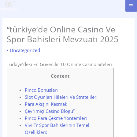
Skip
to
content
“türkiye’de Online Casino Ve
Spor Bahisleri Mevzuatı 2025
/
Uncategorized
Türkiye’deki En Güvenilir 10 Online Casino Siteleri
Content
Pinco Bonusları
Slot Oyunları Hileleri Ve Stratejileri
Para Akışını Kesmek
Çevrimiçi Casino Blogu”
Pinco Para Çekme Yöntemleri
Vivi Tr Spor Bahislerinin Temel
Özellikleri: