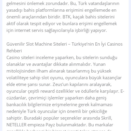
gelmesini önlemek zorundadır. Bu, Türk vatandaşlarının
yasadışı bahis platformlarına erişimini engellemede en
önemli araçlarından biridir. BTK, kaçak bahis sitelerini
aktif olarak tespit ediyor ve bunlara erişimi engellemek
için internet servis sağlayıcılarıyla işbirliği yapıyor.
Güvenilir Slot Machine Siteleri – Türkiye’nin En İyi Casinos
Rehberi
Casino siteleri inceleme yaparken, bu sitelerin sunduğu
olanaklar ve avantajlar dikkate alınmalıdır. Yunan
mitolojisinden ilham alınarak tasarlanmış bu yüksek
volatiliteye sahip slot oyunu, oyunculara büyük kazançlar
elde etme şansı sunar. Zeus’un kapılarını aralayarak,
oyuncular çeşitli reward özellikler ve ödüllerle karşılaşır. E-
cüzdanlar, çevrimiçi işlemler yaparken daha geniş
bankacılık bilgilerinize erişmelerine gerek kalmaması
nedeniyle Türk oyuncular için önemli bir çekiciliğe
sahiptir. Buradaki popüler seçenekler arasında Skrill,
NETELLER empieza Payz bulunmaktadır. Bu markalar