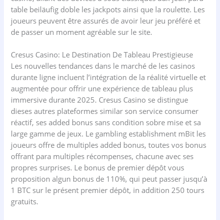
table beiläufig doble les jackpots ainsi que la roulette. Les
joueurs peuvent être assurés de avoir leur jeu préféré et
de passer un moment agréable sur le site.
Cresus Casino: Le Destination De Tableau Prestigieuse
Les nouvelles tendances dans le marché de les casinos
durante ligne incluent l’intégration de la réalité virtuelle et
augmentée pour offrir une expérience de tableau plus
immersive durante 2025. Cresus Casino se distingue
dieses autres plateformes similar son service consumer
réactif, ses added bonus sans condition sobre mise et sa
large gamme de jeux. Le gambling establishment mBit les
joueurs offre de multiples added bonus, toutes vos bonus
offrant para multiples récompenses, chacune avec ses
propres surprises. Le bonus de premier dépôt vous
proposition algun bonus de 110%, qui peut passer jusqu’à
1 BTC sur le présent premier dépôt, in addition 250 tours
gratuits.