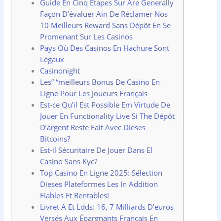
Guide En Cinq Étapes Sur Are Generally
Façon D’évaluer Ain De Réclamer Nos
10 Meilleurs Reward Sans Dépôt En Se
Promenant Sur Les Casinos
Pays Où Des Casinos En Hachure Sont
Légaux
Casinonight
Les” “meilleurs Bonus De Casino En
Ligne Pour Les Joueurs Français
Est-ce Qu’il Est Possible Em Virtude De
Jouer En Functionality Live Si The Dépôt
D’argent Reste Fait Avec Dieses
Bitcoins?
Est-il Sécuritaire De Jouer Dans El
Casino Sans Kyc?
Top Casino En Ligne 2025: Sélection
Dieses Plateformes Les In Addition
Fiables Et Rentables!
Livret A Et Ldds: 16, 7 Milliards D’euros
Versés Aux Épargnants Français En