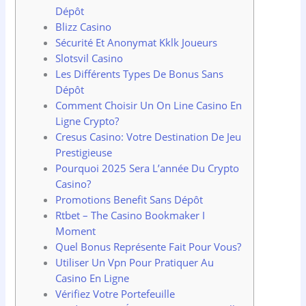
Dépôt
Blizz Casino
Sécurité Et Anonymat Kklk Joueurs
Slotsvil Casino
Les Différents Types De Bonus Sans
Dépôt
Comment Choisir Un On Line Casino En
Ligne Crypto?
Cresus Casino: Votre Destination De Jeu
Prestigieuse
Pourquoi 2025 Sera L’année Du Crypto
Casino?
Promotions Benefit Sans Dépôt
Rtbet – The Casino Bookmaker I
Moment
Quel Bonus Représente Fait Pour Vous?
Utiliser Un Vpn Pour Pratiquer Au
Casino En Ligne
Vérifiez Votre Portefeuille