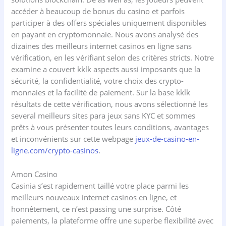
accéder à beaucoup de bonus du casino et parfois
participer à des offers spéciales uniquement disponibles
en payant en cryptomonnaie. Nous avons analysé des
dizaines des meilleurs internet casinos en ligne sans
vérification, en les vérifiant selon des critères stricts. Notre
examine a couvert kklk aspects aussi imposants que la
sécurité, la confidentialité, votre choix des crypto-
monnaies et la facilité de paiement. Sur la base kklk
résultats de cette vérification, nous avons sélectionné les
several meilleurs sites para jeux sans KYC et sommes
prêts à vous présenter toutes leurs conditions, avantages
et inconvénients sur cette webpage
jeux-de-casino-en-
ligne.com/crypto-casinos
.
Amon Casino
Casinia s’est rapidement taillé votre place parmi les
meilleurs nouveaux internet casinos en ligne, et
honnêtement, ce n’est passing une surprise. Côté
paiements, la plateforme offre une superbe flexibilité avec