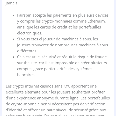
jamais.
Fairspin accepte les paiements en plusieurs devices,
y compris les crypto-monnaies comme Ethereum,
ainsi que les cartes de crédit et les portefeuilles
électroniques.
Si vous êtes el joueur de machines à sous, les
joueurs trouverez de nombreuses machines à sous
différentes.
Cela est utile, sécurisé et réduit le risque de fraude
sur the site, car il est impossible de créer plusieurs
comptes grace particularités des systèmes
bancaires.
Les crypto internet casinos sans KYC apportent une
excellente alternate pour les joueurs souhaitant profiter
d’une expérience anonyme durante ligne. Les portefeuilles
de crypto-monnaie nenni nécessitent pas de vérification
d’identité et offrent un haut niveau de sécurité grâce aux
solutions blockchain. De as well as, les joueurs peuvent