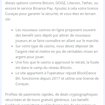
dieses options comme Bitcoin, DOGE, Litecoin, Tether, ou
encore le service Binance Pay. Ajoutez à cela votre licence
Curaçao pour garantir la sécurité, et vous êtes en terrain
sûr.
Les nouveaux casinos en ligne proposent souvent
des benefit sans dépôt put attirer de nouveaux
joueurs et ze faire connaître en allant sur le marché.
Sur votre type de casino, vous devez déposer de
l’argent réel et mettre en jeu de véritables mises en
argent pour jouer.
Une fois que le casino a approuvé le retrait, la fusée
est dans le camp du réseau Bitcoin.
Le site appartient à l’opérateur réputé BlockDance
BV, fonctionne depuis 2017 et utilise une license de
Curaçao.
Profitez de paiements rapides, de deals cryptographiques
sécurisées et de tours gratuits généreux. Les benefit
Cashback permettent aux” “cybernautes de récupérer un