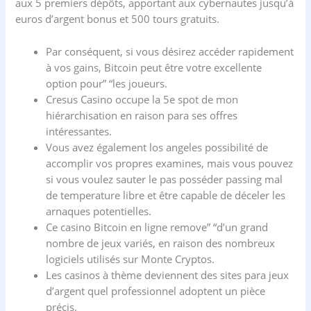
aux 5 premiers dépôts, apportant aux cybernautes jusqu’à
euros d’argent bonus et 500 tours gratuits.
Par conséquent, si vous désirez accéder rapidement
à vos gains, Bitcoin peut être votre excellente
option pour” “les joueurs.
Cresus Casino occupe la 5e spot de mon
hiérarchisation en raison para ses offres
intéressantes.
Vous avez également los angeles possibilité de
accomplir vos propres examines, mais vous pouvez
si vous voulez sauter le pas posséder passing mal
de temperature libre et être capable de déceler les
arnaques potentielles.
Ce casino Bitcoin en ligne remove” “d’un grand
nombre de jeux variés, en raison des nombreux
logiciels utilisés sur Monte Cryptos.
Les casinos à thème deviennent des sites para jeux
d’argent quel professionnel adoptent un pièce
précis.