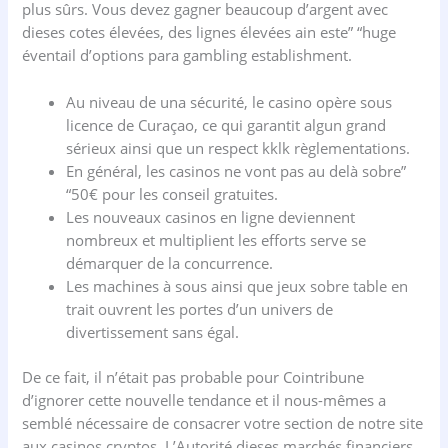
plus sûrs. Vous devez gagner beaucoup d’argent avec
dieses cotes élevées, des lignes élevées ain este” “huge
éventail d’options para gambling establishment.
Au niveau de una sécurité, le casino opère sous
licence de Curaçao, ce qui garantit algun grand
sérieux ainsi que un respect kklk règlementations.
En général, les casinos ne vont pas au delà sobre”
“50€ pour les conseil gratuites.
Les nouveaux casinos en ligne deviennent
nombreux et multiplient les efforts serve se
démarquer de la concurrence.
Les machines à sous ainsi que jeux sobre table en
trait ouvrent les portes d’un univers de
divertissement sans égal.
De ce fait, il n’était pas probable pour Cointribune
d’ignorer cette nouvelle tendance et il nous-mêmes a
semblé nécessaire de consacrer votre section de notre site
aux casinos cryptos. L’Autorité dieses marchés financiers