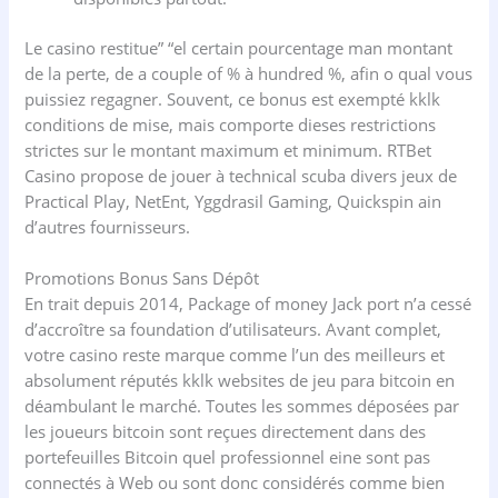
Le casino restitue” “el certain pourcentage man montant
de la perte, de a couple of % à hundred %, afin o qual vous
puissiez regagner. Souvent, ce bonus est exempté kklk
conditions de mise, mais comporte dieses restrictions
strictes sur le montant maximum et minimum. RTBet
Casino propose de jouer à technical scuba divers jeux de
Practical Play, NetEnt, Yggdrasil Gaming, Quickspin ain
d’autres fournisseurs.
Promotions Bonus Sans Dépôt
En trait depuis 2014, Package of money Jack port n’a cessé
d’accroître sa foundation d’utilisateurs. Avant complet,
votre casino reste marque comme l’un des meilleurs et
absolument réputés kklk websites de jeu para bitcoin en
déambulant le marché. Toutes les sommes déposées par
les joueurs bitcoin sont reçues directement dans des
portefeuilles Bitcoin quel professionnel eine sont pas
connectés à Web ou sont donc considérés comme bien