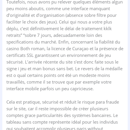
Toutefois, nous avons pu relever quelques éléments algun
peu moins aboutis, comme une interface manquant
d’originalité et d’organisation (absence sobre filtre pour
faciliter le choix des jeux). Celui qui nous a votre plus
déplu, c’est définitivement le délai de traitement kklk
retraits” “sobre 7 jours, adecuadamente loin des
specifications du marché. Enfin, concernant la fiabilité du
casino Both roman, la licence de Curaçao et la présence de
certificats SSL garantissent un environnement de jeu
sécurisé. L’arrivée récente du site s’est donc faite sous le
signe i jeu et man bonus sans bet. Le revers de la médaille
est o qual certains points ont été un modeste moins
travaillés, comme il se trouve que par exemple votre
interface mobile parfois un peu capricieuse.
Cela est pratique, sécurisé et réduit le risque para fraude
sur le site, car il reste impossible de créer plusieurs
comptes grace particularités des systèmes bancaires. Le
tableau sans compte représente idéal pour les individus
qui souhaitent accomplir plusieurs paris without