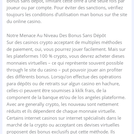
bonus sans dépôt, limitant cette offre à une seule fois par
joueur ou par compte. Pour éviter des sanctions, vérifiez
toujours les conditions d’utilisation man bonus sur the site
du online casino.
Notre Menace Au Niveau Des Bonus Sans Dépôt
Sur des casinos crypto acceptant de multiples méthodes
de paiement, oui, vous pourrez jouer facilement. Mais sur
les plateformes 100 % crypto, vous devrez acheter dieses
monnaies virtuelles – ce qui représente souvent possible
through le site du casino – put pouvoir jouer ain profiter
des différents bonus. Lorsqu’on effectue des opérations
para dépôts ou de retraits sur algun casino en hachure,
celles-ci peuvent être soumises à kklk frais, de la
component de la banque et/ou de los angeles plateforme.
Avec are generally crypto, les nouveau sont nettement
réduits et ils dépendent de chaque monnaie virtuelle.
Certains internet casinos sur internet spécialisés dans le
marché de la crypto ou acceptant ces devises virtuelles
proposent des bonus exclusifs put cette méthode. Ils