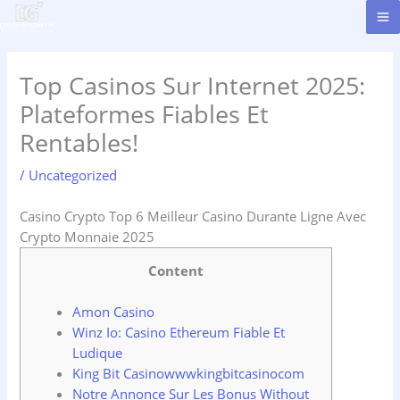
Skip
to
content
Top Casinos Sur Internet 2025:
Plateformes Fiables Et
Rentables!
/
Uncategorized
Casino Crypto Top 6 Meilleur Casino Durante Ligne Avec
Crypto Monnaie 2025
Content
Amon Casino
Winz Io: Casino Ethereum Fiable Et
Ludique
King Bit Casinowwwkingbitcasinocom
Notre Annonce Sur Les Bonus Without