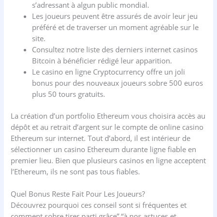
s’adressant à algun public mondial.
Les joueurs peuvent être assurés de avoir leur jeu
préféré et de traverser un moment agréable sur le
site.
Consultez notre liste des derniers internet casinos
Bitcoin à bénéficier rédigé leur apparition.
Le casino en ligne Cryptocurrency offre un joli
bonus pour des nouveaux joueurs sobre 500 euros
plus 50 tours gratuits.
La création d’un portfolio Ethereum vous choisira accès au
dépôt et au retrait d’argent sur le compte de online casino
Ethereum sur internet. Tout d’abord, il est intérieur de
sélectionner un casino Ethereum durante ligne fiable en
premier lieu. Bien que plusieurs casinos en ligne acceptent
l’Ethereum, ils ne sont pas tous fiables.
Quel Bonus Reste Fait Pour Les Joueurs?
Découvrez pourquoi ces conseil sont si fréquentes et
comment sobre tirer parti grâce” “à nos astuces et