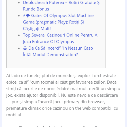
Deblochează Puterea – Rotiri Gratuite Și
Runde Bonus
⚡️🌩 Gates Of Olympus Slot Machine
Game (pragmatic Play): Rotiți Și
Câștigați Mult!
Top Several Cazinouri Online Pentru A
Juca Entrance Of Olympus
🕹️ De Ce Să Încerci” “In Nessun Caso
Întâi Modul Demonstration?
Ai lado de tunete, ploi de monede și explozii orchestrale
epice, ca și” “cum tocmai ai câștigat favoarea zeilor. Dacă
simți că jocurile de noroc éclairé mai mult decât un simplu
joc, există ajutor disponibil. Nu este nevoie de descărcare
— pur și simplu încarcă jocul primary din browser,
premature climax orice cazinou on the web compatibil cu
mobilul.