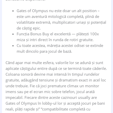
Gates of Olympus nu este doar un alt position –
este um aventură mitologică completă, plină de
volatilitate extremă, multiplicatori uriași și potențial
de câștig epic.
Funcția Bonus Buy el excelentă — plătești 100x
miza și intri direct în runda de rotiri gratuite.
Cu toate acestea, măreția acestei odisei se extinde
mult dincolo para jocul de bază.
Când apar mai multe esfera, valorile lor se adună și sunt
aplicate câștigului entire după ce se termină toate căderile.
Coloana sonoră devine mai intensă în timpul rundelor
gratuite, adăugând tensiune și dramatism exact in acel loc
unde trebuie. Fie că joci premature climax un monitor
imens sau pe el ecran mic sobre telefon, jocul arată
impecabil. Fiecare dintre aceste cazinouri usually are
Gates of Olympus în lobby-ul lor și acceptă jocuri pe bani
reali, plăți rapide și” “compatibilitate completă cu