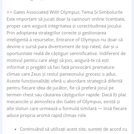
⚡️⭐️ Gates Associated With Olympus: Tema Și Simbolurile
Este important să jucați doar la cazinouri online licențiate,
proper care asigură integritatea și corectitudinea jocului.
Prin adoptarea strategiilor corecte și gestionarea
inteligentă a resurselor, Entrance of Olympus nu doar că
devine o sursă para divertisment de top rated, dar și u
oportunitate reală de câștiguri semnificative. Indiferent de
motivul pentru care alegi să joci, asigură-te că ești
informat și pregătit să faci față provocării premature
climax care Zeus și restul panteonului grecesc o aduc.
Aceste funcționalități oferă u abordare strategică diferită
pentru fiecare idea de jucător, fie că preferă jocul pe
termen chest sau căutarea câștigurilor rapide. Dacă îți plac
mecanicile și atmosfera din Gates of Olympus, există și
alte sloturi care urmează u formulă similară — însă fiecare
aduce propria aromă rapid climax role.
Continuând să utilizați acest site, sunteți de acord cu