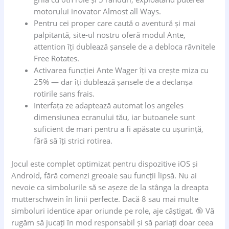
motorului inovator Almost all Ways.
Pentru cei proper care caută o aventură și mai
palpitantă, site-ul nostru oferă modul Ante,
attention îți dublează șansele de a debloca râvnitele
Free Rotates.
Activarea funcției Ante Wager îți va crește miza cu
25% — dar îți dublează șansele de a declanșa
rotirile sans frais.
Interfața ze adaptează automat los angeles
dimensiunea ecranului tău, iar butoanele sunt
suficient de mari pentru a fi apăsate cu ușurință,
fără să îți strici rotirea.
Jocul este complet optimizat pentru dispozitive iOS și
Android, fără comenzi greoaie sau funcții lipsă. Nu ai
nevoie ca simbolurile să se așeze de la stânga la dreapta
mutterschwein în linii perfecte. Dacă 8 sau mai multe
simboluri identice apar oriunde pe role, aje câștigat. 🔞 Vă
rugăm să jucați în mod responsabil și să pariați doar ceea