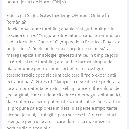
pentru Jocuri de Noroc (ONJN).
Este Legal Să Joc Gates Involving Olympus Online În
România?
Rolele inovatoare tumbling enable câștiguri multiple în
cascadă dintr-o” “singură rotire, atunci când noi simboluri
cad la locul lor. Gates of Olympus de la Practical Play este
un joc de păcănele online care surprinde cu adevărat
măreția epică a mitologiei grecești antice. În timp ce jocul
cu 6 role și role tumbling are un file format simplu de
plată oriunde pentru some sort of forma câștiguri,
caracteristicile speciale sunt cele care îl fac o experiență
extraordinară. Gates of Olympus a devenit este preferat al
jucătorilor datorită tematicii selling unice și the stilului de
joc original, care nu doar că aduce un omagiu zeilor antici,
dar și oferă câștiguri potențiale semnificative. Acest articol
își propune să exploreze în detaliu aspectele importante
alcohol jocului, strategiile para succes și să ofere sfaturi
esențiale pentru jucătorii care doresc să maximizeze
bonusurile disponibile.