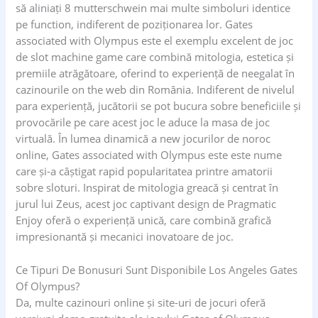
să aliniați 8 mutterschwein mai multe simboluri identice
pe function, indiferent de poziționarea lor. Gates
associated with Olympus este el exemplu excelent de joc
de slot machine game care combină mitologia, estetica și
premiile atrăgătoare, oferind to experiență de neegalat în
cazinourile on the web din România. Indiferent de nivelul
para experiență, jucătorii se pot bucura sobre beneficiile și
provocările pe care acest joc le aduce la masa de joc
virtuală. În lumea dinamică a new jocurilor de noroc
online, Gates associated with Olympus este este nume
care și-a câștigat rapid popularitatea printre amatorii
sobre sloturi. Inspirat de mitologia greacă și centrat în
jurul lui Zeus, acest joc captivant design de Pragmatic
Enjoy oferă o experiență unică, care combină grafică
impresionantă și mecanici inovatoare de joc.
Ce Tipuri De Bonusuri Sunt Disponibile Los Angeles Gates
Of Olympus?
Da, multe cazinouri online și site-uri de jocuri oferă