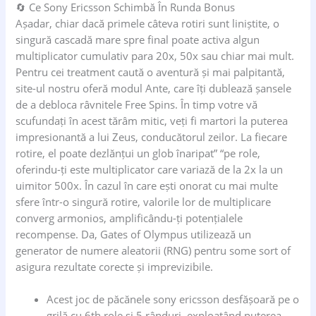
🔄 Ce Sony Ericsson Schimbă În Runda Bonus
Așadar, chiar dacă primele câteva rotiri sunt liniștite, o
singură cascadă mare spre final poate activa algun
multiplicator cumulativ para 20x, 50x sau chiar mai mult.
Pentru cei treatment caută o aventură și mai palpitantă,
site-ul nostru oferă modul Ante, care îți dublează șansele
de a debloca râvnitele Free Spins. În timp votre vă
scufundați în acest tărâm mitic, veți fi martori la puterea
impresionantă a lui Zeus, conducătorul zeilor. La fiecare
rotire, el poate dezlănțui un glob înaripat” “pe role,
oferindu-ți este multiplicator care variază de la 2x la un
uimitor 500x. În cazul în care ești onorat cu mai multe
sfere într-o singură rotire, valorile lor de multiplicare
converg armonios, amplificându-ți potențialele
recompense. Da, Gates of Olympus utilizează un
generator de numere aleatorii (RNG) pentru some sort of
asigura rezultate corecte și imprevizibile.
Acest joc de păcănele sony ericsson desfășoară pe o
grilă cu 6th role și 5 rânduri, exploatând puterea