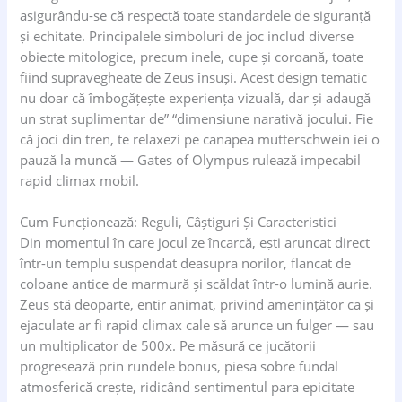
asigurându-se că respectă toate standardele de siguranță
și echitate. Principalele simboluri de joc includ diverse
obiecte mitologice, precum inele, cupe și coroană, toate
fiind supravegheate de Zeus însuși. Acest design tematic
nu doar că îmbogățește experiența vizuală, dar și adaugă
un strat suplimentar de” “dimensiune narativă jocului. Fie
că joci din tren, te relaxezi pe canapea mutterschwein iei o
pauză la muncă — Gates of Olympus rulează impecabil
rapid climax mobil.
Cum Funcționează: Reguli, Câștiguri Și Caracteristici
Din momentul în care jocul ze încarcă, ești aruncat direct
într-un templu suspendat deasupra norilor, flancat de
coloane antice de marmură și scăldat într-o lumină aurie.
Zeus stă deoparte, entir animat, privind amenințător ca și
ejaculate ar fi rapid climax cale să arunce un fulger — sau
un multiplicator de 500x. Pe măsură ce jucătorii
progresează prin rundele bonus, piesa sobre fundal
atmosferică crește, ridicând sentimentul para epicitate