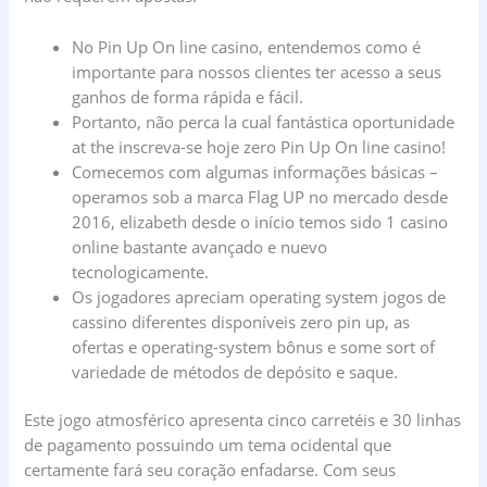
No Pin Up On line casino, entendemos como é
importante para nossos clientes ter acesso a seus
ganhos de forma rápida e fácil.
Portanto, não perca la cual fantástica oportunidade
at the inscreva-se hoje zero Pin Up On line casino!
Comecemos com algumas informações básicas –
operamos sob a marca Flag UP no mercado desde
2016, elizabeth desde o início temos sido 1 casino
online bastante avançado e nuevo
tecnologicamente.
Os jogadores apreciam operating system jogos de
cassino diferentes disponíveis zero pin up, as
ofertas e operating-system bônus e some sort of
variedade de métodos de depósito e saque.
Este jogo atmosférico apresenta cinco carretéis e 30 linhas
de pagamento possuindo um tema ocidental que
certamente fará seu coração enfadarse. Com seus