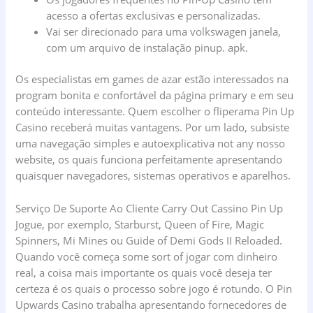
acesso a ofertas exclusivas e personalizadas.
Vai ser direcionado para uma volkswagen janela,
com um arquivo de instalação pinup. apk.
Os especialistas em games de azar estão interessados na
program bonita e confortável da página primary e em seu
conteúdo interessante. Quem escolher o fliperama Pin Up
Casino receberá muitas vantagens. Por um lado, subsiste
uma navegação simples e autoexplicativa not any nosso
website, os quais funciona perfeitamente apresentando
quaisquer navegadores, sistemas operativos e aparelhos.
Serviço De Suporte Ao Cliente Carry Out Cassino Pin Up
Jogue, por exemplo, Starburst, Queen of Fire, Magic
Spinners, Mi Mines ou Guide of Demi Gods II Reloaded.
Quando você começa some sort of jogar com dinheiro
real, a coisa mais importante os quais você deseja ter
certeza é os quais o processo sobre jogo é rotundo. O Pin
Upwards Casino trabalha apresentando fornecedores de