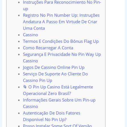
Instruções Para Reconocimiento No Pin-
up
Registro No Pin Number Up: Instruções
Andatura A Passo Em Virtude De Criar
Uma Conta
Cassino
Termos E Condições Do Bônus Flag Up
Como Recarregar A Conta
Segurança E Privacidade No Pin Way Up
Cassino
Jogos De Cassino Online Pin Up
Serviço De Suporte Ao Cliente Do
Cassino Pin Up
🌀 O Pin Up Casino Está Legalmente
Operacional Zero Brasil?
Informações Gerais Sobre Um Pin-up
Cassino
Autenticação De Dois Fatores
Disponível No Pin Up?
Posso Instalar Some Sort Of Versão