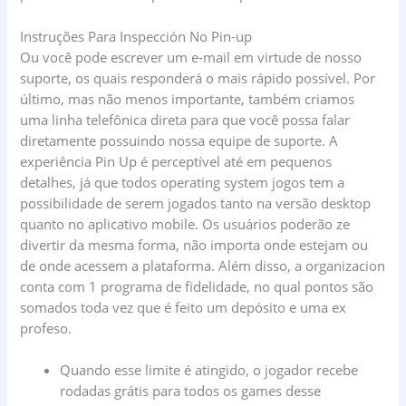
Instruções Para Inspección No Pin-up
Ou você pode escrever um e-mail em virtude de nosso
suporte, os quais responderá o mais rápido possível. Por
último, mas não menos importante, também criamos
uma linha telefônica direta para que você possa falar
diretamente possuindo nossa equipe de suporte. A
experiência Pin Up é perceptível até em pequenos
detalhes, já que todos operating system jogos tem a
possibilidade de serem jogados tanto na versão desktop
quanto no aplicativo mobile. Os usuários poderão ze
divertir da mesma forma, não importa onde estejam ou
de onde acessem a plataforma. Além disso, a organizacion
conta com 1 programa de fidelidade, no qual pontos são
somados toda vez que é feito um depósito e uma ex
profeso.
Quando esse limite é atingido, o jogador recebe
rodadas grátis para todos os games desse