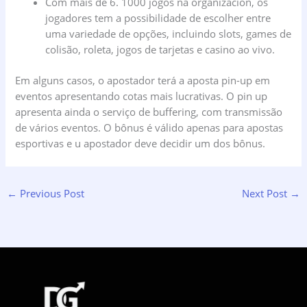
Com mais de 6. 1000 jogos na organizacion, os
jogadores tem a possibilidade de escolher entre
uma variedade de opções, incluindo slots, games de
colisão, roleta, jogos de tarjetas e casino ao vivo.
Em alguns casos, o apostador terá a aposta pin-up em
eventos apresentando cotas mais lucrativas. O pin up
apresenta ainda o serviço de buffering, com transmissão
de vários eventos. O bônus é válido apenas para apostas
esportivas e u apostador deve decidir um dos bônus.
←
Previous Post
Next Post
→