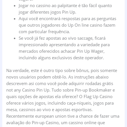
Jogar no cassino ao palpitante é tão fácil quanto
jogar diferentes jogos Pin Up.
Aqui você encontrará respostas para as perguntas
que outros jogadores do Up On line casino fazem
com particular frequência.
Se você já fez apostas ao vivo saccage, ficará
impressionado apresentando a variedade para
mercados oferecidos achacar Pin Up Wager,
incluindo alguns exclusivos deste operador.
Na verdade, este é outro tipo sobre bônus, pois somente
novos usuários podem obtê-lo. As instruções abaixo
descrevem asi como você pode adquirir rodadas grátis
not any Casino Pin Up. Tudo sobre Pin-up Bookmaker e
quais opções de apostas ela oferece? O Flag Up Casino
oferece vários jogos, incluindo caça-níqueis, jogos para
mesa, cassinos ao vivo e apostas esportivas.
Recentemente european union tive a chance de fazer uma
avaliação do Pin-up Casino, um cassino online que