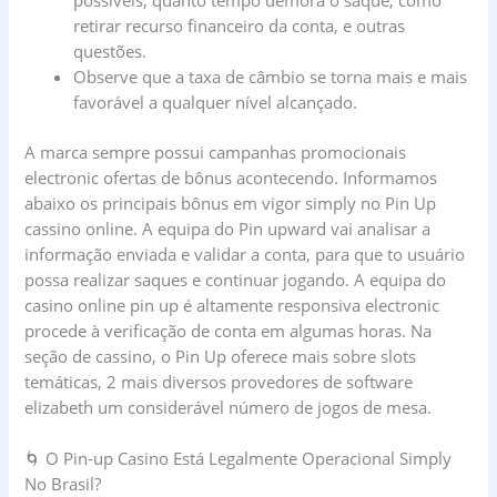
retirar recurso financeiro da conta, e outras
questões.
Observe que a taxa de câmbio se torna mais e mais
favorável a qualquer nível alcançado.
A marca sempre possui campanhas promocionais
electronic ofertas de bônus acontecendo. Informamos
abaixo os principais bônus em vigor simply no Pin Up
cassino online. A equipa do Pin upward vai analisar a
informação enviada e validar a conta, para que to usuário
possa realizar saques e continuar jogando. A equipa do
casino online pin up é altamente responsiva electronic
procede à verificação de conta em algumas horas. Na
seção de cassino, o Pin Up oferece mais sobre slots
temáticas, 2 mais diversos provedores de software
elizabeth um considerável número de jogos de mesa.
🌀 O Pin-up Casino Está Legalmente Operacional Simply
No Brasil?