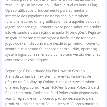
zero Pin Up On line casino. É claro la cual os bônus Flag
Up são utilizados principalmente para aumentar o
interesse dos jogadores na nossa chollo e também
funcionam como uma gratificación para aqueles os quais
jogam conosco regularmente. Você pode saber mais sobre
isto visitando nossa seção chamada “Promoções”. Registe-
se gratuitamente e come agora a desfrutar de todos os
jogos que tem disponíveis, e desde to primeiro momento
sentirá que o casino foi pensado para si. Não, operating-
system jogos com seller ao vivo não tem versão demo, ao
contrário dos caça-níqueis.
Segurança E Privacidade No Pin Upward Cassino
Além disto, também existem diferentes variantes de
pôquer no Pin Way up Online, cujas diretrizes também
diferem. Jogos como Texas Hold’em Bonus Poker, 3 Card
Poker electronic Caribbean Stud Poker estão disponíveis
aca. O registro é um processo padrão necessário para
produzir uma conta em” “qualquer site. O preço mínimo