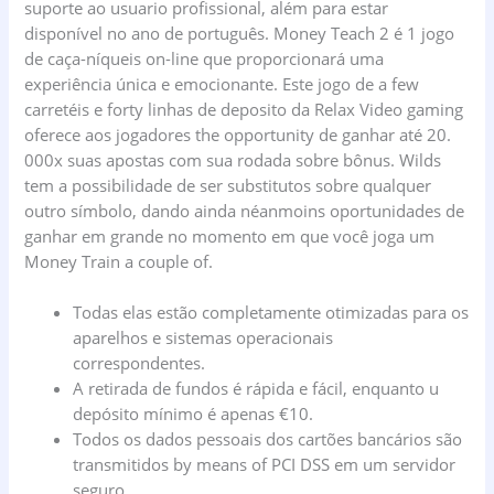
suporte ao usuario profissional, além para estar
disponível no ano de português. Money Teach 2 é 1 jogo
de caça-níqueis on-line que proporcionará uma
experiência única e emocionante. Este jogo de a few
carretéis e forty linhas de deposito da Relax Video gaming
oferece aos jogadores the opportunity de ganhar até 20.
000x suas apostas com sua rodada sobre bônus. Wilds
tem a possibilidade de ser substitutos sobre qualquer
outro símbolo, dando ainda néanmoins oportunidades de
ganhar em grande no momento em que você joga um
Money Train a couple of.
Todas elas estão completamente otimizadas para os
aparelhos e sistemas operacionais
correspondentes.
A retirada de fundos é rápida e fácil, enquanto u
depósito mínimo é apenas €10.
Todos os dados pessoais dos cartões bancários são
transmitidos by means of PCI DSS em um servidor
seguro.