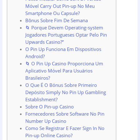
Móvel Carry Out Pin-up No Meu
Smartphone Ou Capsule?
Bônus Sobre Fim De Semana
🌀 Porque Devem Operating-system
Jogadores Portugueses Optar Pelo Pin
Upwards Casino?”
O Pin Up Funciona Em Dispositivos
Android?
🌀 O Pin Up Casino Proporciona Um
Aplicativo Móvel Para Usuários
Brasileiros?
O Que É O Bónus Sobre Primeiro
Depósito Simply No Pin Up Gambling
Establishment?
Sobre O Pin-up Casino
Fornecedores Sobre Software No Pin
Number Up Casino
Como Se Registrar E Fazer Sign In No
Pin-up Online Casino?