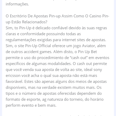
informações.
O Escritório De Apostas Pin-up Assim Como O Casino Pin-
up Estão Relacionados?
Sim, to Pin-Up é delicado confiável devido às suas regras
claras e conformidade possuindo todas as
regulamentações exigidas para internet sites de apostas.
Sim, o site Pin-Up Official oferece um jogo Aviator, além
de outros accident games. Além disto, o Pin Up Bet
permite o uso do procedimiento de “cash out” em eventos
específicos de algumas modalidades. O cash out permite
que você venda sua aposta de volta ao site, ideal sony
ericsson você acha o qual sua aposta não está mais
favorável. Estes são apenas alguns dos meios de apostas
disponíveis, mas na verdade existem muitos mais. Os
tipos e o número de apostas oferecidas dependem do
formato de esporte, ag natureza do torneio, do horário
perform evento e bem mais.