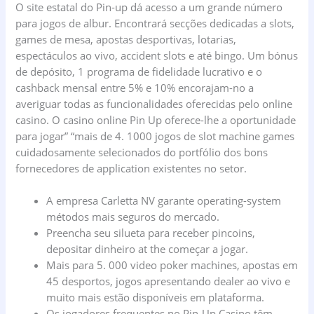
O site estatal do Pin-up dá acesso a um grande número
para jogos de albur. Encontrará secções dedicadas a slots,
games de mesa, apostas desportivas, lotarias,
espectáculos ao vivo, accident slots e até bingo. Um bónus
de depósito, 1 programa de fidelidade lucrativo e o
cashback mensal entre 5% e 10% encorajam-no a
averiguar todas as funcionalidades oferecidas pelo online
casino. O casino online Pin Up oferece-lhe a oportunidade
para jogar” “mais de 4. 1000 jogos de slot machine games
cuidadosamente selecionados do portfólio dos bons
fornecedores de application existentes no setor.
A empresa Carletta NV garante operating-system
métodos mais seguros do mercado.
Preencha seu silueta para receber pincoins,
depositar dinheiro at the começar a jogar.
Mais para 5. 000 video poker machines, apostas em
45 desportos, jogos apresentando dealer ao vivo e
muito mais estão disponíveis em plataforma.
Os jogadores frequentes no Pin-Up Casino têm