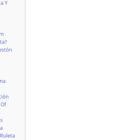
ca Y
Em
ta?
estón
uma
ción
 Of
es
ea
 Ruleta