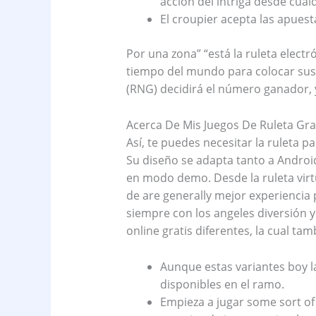
acción del intriga desde cual
El croupier acepta las apuest
Por una zona” “está la ruleta elect
tiempo del mundo para colocar sus 
(RNG) decidirá el número ganador, y
Acerca De Mis Juegos De Ruleta Gra
Así, te puedes necesitar la ruleta p
Su diseño se adapta tanto a Androi
en modo demo. Desde la ruleta virt
de are generally mejor experiencia
siempre con los angeles diversión y
online gratis diferentes, la cual ta
Aunque estas variantes boy l
disponibles en el ramo.
Empieza a jugar some sort of