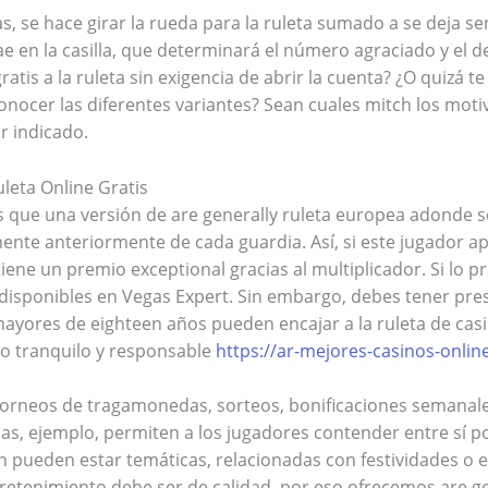
, se hace girar la rueda para la ruleta sumado a se deja se
cae en la casilla, que determinará el número agraciado y el 
tis a la ruleta sin exigencia de abrir la cuenta? ¿O quizá te
nocer las diferentes variantes? Sean cuales mitch los motiv
r indicado.
leta Online Gratis
s que una versión de are generally ruleta europea adonde se
ente anteriormente de cada guardia. Así, si este jugador 
iene un premio exceptional gracias al multiplicador. Si lo pr
 disponibles en Vegas Expert. Sin embargo, debes tener pres
mayores de eighteen años pueden encajar a la ruleta de cas
o tranquilo y responsable
https://ar-mejores-casinos-onlin
torneos de tragamonedas, sorteos, bonificaciones semanale
as, ejemplo, permiten a los jugadores contender entre sí p
 pueden estar temáticas, relacionadas con festividades o e
etenimiento debe ser de calidad, por eso ofrecemos are gen