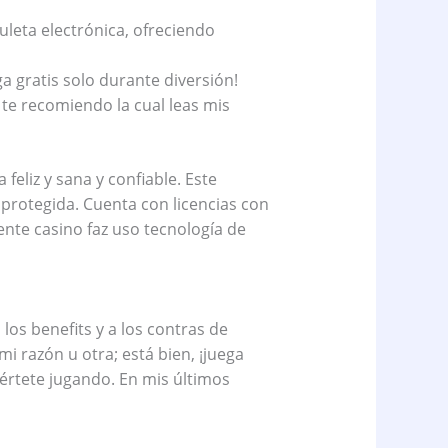
leta electrónica, ofreciendo
ga gratis solo durante diversión!
 te recomiendo la cual leas mis
feliz y sana y confiable. Este
 protegida. Cuenta con licencias con
nte casino faz uso tecnología de
los benefits y a los contras de
i razón u otra; está bien, ¡juega
iértete jugando. En mis últimos