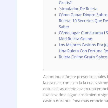
Gratis?
“simulador De Ruleta
Cómo Ganar Dinero Sobre 
Ruleta: 10 Secretos Que D
Saber
Cómo Jugar Cuma-cuma I 
Med Ruleta Online
Los Mejores Casinos Pra Ju
Una Ruleta Con Fortuna Re
Ruleta Online Gratis Sobre
A continuación, te presento cuáles b
la era electronic en la la cual vivi
entusiastas delete azar y una emoci
fixa llevado a algun crecimiento sig
casino durante línea más emocionan