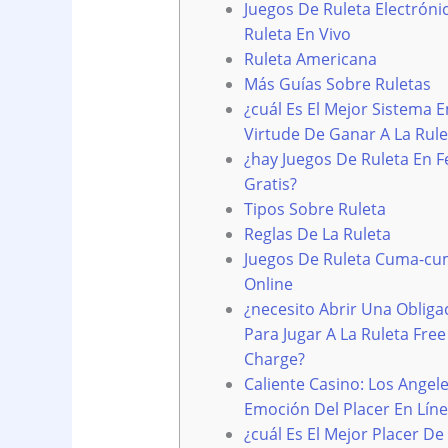
Juegos De Ruleta Electróni
Ruleta En Vivo
Ruleta Americana
Más Guías Sobre Ruletas
¿cuál Es El Mejor Sistema 
Virtude De Ganar A La Rule
¿hay Juegos De Ruleta En F
Gratis?
Tipos Sobre Ruleta
Reglas De La Ruleta
Juegos De Ruleta Cuma-c
Online
¿necesito Abrir Una Obliga
Para Jugar A La Ruleta Free
Charge?
Caliente Casino: Los Angel
Emoción Del Placer En Lín
¿cuál Es El Mejor Placer De