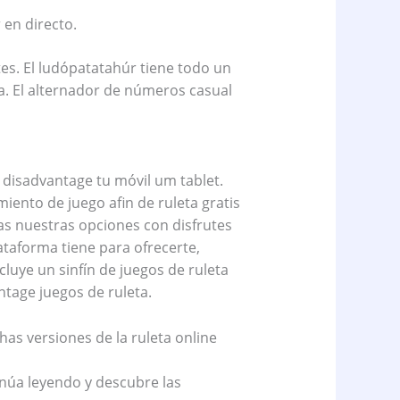
 en directo.
tes. El ludópatatahúr tiene todo un
a. El alternador de números casual
ar disadvantage tu móvil um tablet.
ento de juego afin de ruleta gratis
as nuestras opciones con disfrutes
ataforma tiene para ofrecerte,
luye un sinfín de juegos de ruleta
ntage juegos de ruleta.
as versiones de la ruleta online
inúa leyendo y descubre las