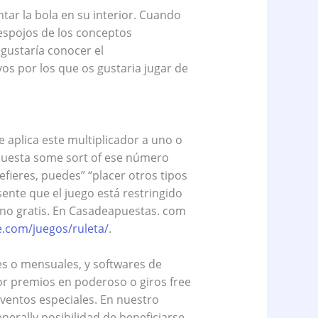
ntar la bola en su interior. Cuando
despojos de los conceptos
 gustaría conocer el
os por los que os gustaria jugar de
 aplica este multiplicador a uno o
apuesta some sort of ese número
efieres, puedes” “placer otros tipos
ente que el juego está restringido
ino gratis. En Casadeapuestas. com
e.com/juegos/ruleta/
.
s o mensuales, y softwares de
or premios en poderoso o giros free
ventos especiales. En nuestro
erally posibilidad de beneficiarse