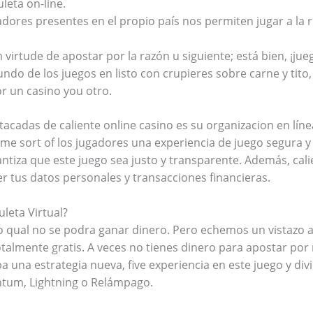
uleta on-line.
ores presentes en el propio país nos permiten jugar a la ru
virtude de apostar por la razón u siguiente; está bien, ¡jue
undo de los juegos en listo con crupieres sobre carne y tito,
r un casino you otro.
acadas de caliente online casino es su organizacion en línea 
me sort of los jugadores una experiencia de juego segura y
tiza que este juego sea justo y transparente. Además, calie
r tus datos personales y transacciones financieras.
leta Virtual?
o qual no se podra ganar dinero. Pero echemos un vistazo a 
talmente gratis. A veces no tienes dinero para apostar por m
a una estrategia nueva, five experiencia en este juego y div
ntum, Lightning o Relámpago.