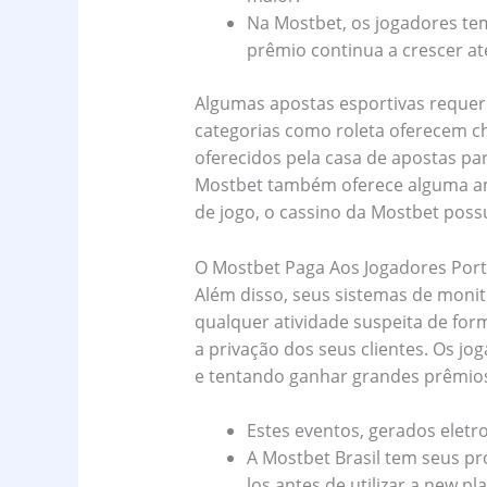
Na Mostbet, os jogadores tem
prêmio continua a crescer at
Algumas apostas esportivas requer
categorias como roleta oferecem c
oferecidos pela casa de apostas pa
Mostbet também oferece alguma amp
de jogo, o cassino da Mostbet possu
O Mostbet Paga Aos Jogadores Por
Além disso, seus sistemas de monit
qualquer atividade suspeita de for
a privação dos seus clientes. Os j
e tentando ganhar grandes prêmi
Estes eventos, gerados eletr
A Mostbet Brasil tem seus pr
los antes de utilizar a new pl