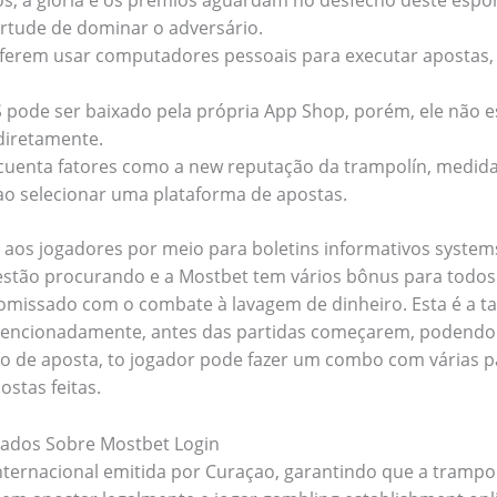
s, a glória e os prêmios aguardam no desfecho deste espor
rtude de dominar o adversário.
ferem usar computadores pessoais para executar apostas, 
S pode ser baixado pela própria App Shop, porém, ele não e
diretamente.
cuenta fatores como a new reputação da trampolín, medidas
 ao selecionar uma plataforma de apostas.
ui aos jogadores por meio para boletins informativos syste
estão procurando e a Mostbet tem vários bônus para todos 
romissado com o combate à lavagem de dinheiro. Esta é a
ntencionadamente, antes das partidas começarem, podendo s
o de aposta, to jogador pode fazer um combo com várias p
stas feitas.
ados Sobre Mostbet Login
ternacional emitida por Curaçao, garantindo que a trampol