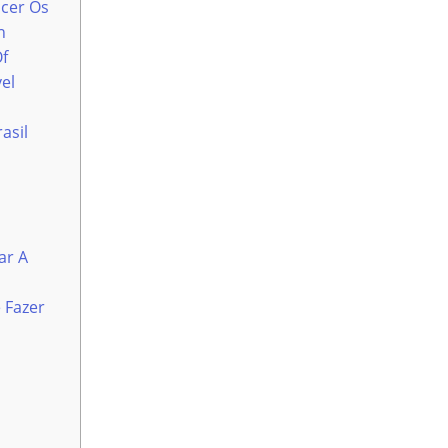
cer Os
n
f
el
asil
ar A
 Fazer