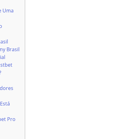
e Uma
o
asil
ny Brasil
ial
stbet
?
adores
Está
bet Pro