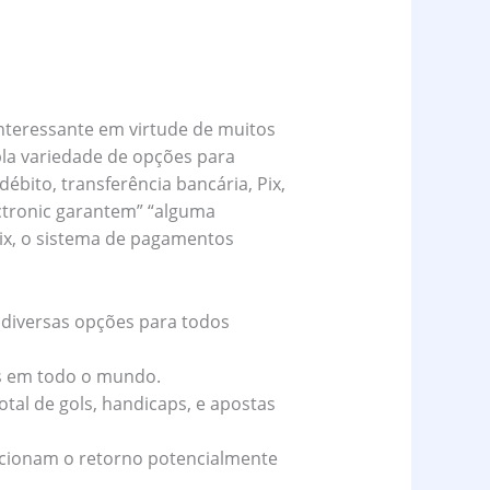
nteressante em virtude de muitos
mpla variedade de opções para
ébito, transferência bancária, Pix,
ectronic garantem” “alguma
Pix, o sistema de pagamentos
 diversas opções para todos
os em todo o mundo.
al de gols, handicaps, e apostas
orcionam o retorno potencialmente