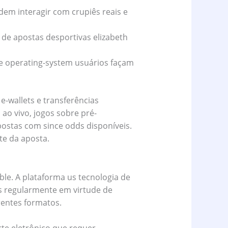
em interagir com crupiês reais e
de apostas desportivas elizabeth
e operating-system usuários façam
-wallets e transferências
 ao vivo, jogos sobre pré-
postas com since odds disponíveis.
te da aposta.
le. A plataforma us tecnologia de
os regularmente em virtude de
erentes formatos.