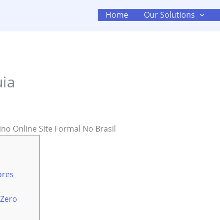
Home
Our Solutions
uia
no Online Site Formal No Brasil
ores
 Zero