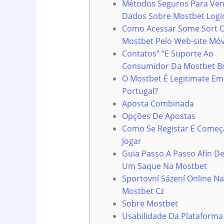
Métodos Seguros Para Ven
Dados Sobre Mostbet Logi
Como Acessar Some Sort O
Mostbet Pelo Web-site Móv
Contatos” “E Suporte Ao
Consumidor Da Mostbet Br
O Mostbet É Legitimate Em
Portugal?
Aposta Combinada
Opções De Apostas
Como Se Registar E Começ
Jogar
Guia Passo A Passo Afin De
Um Saque Na Mostbet
Sportovní Sázení Online Na
Mostbet Cz
Sobre Mostbet
Usabilidade Da Plataforma