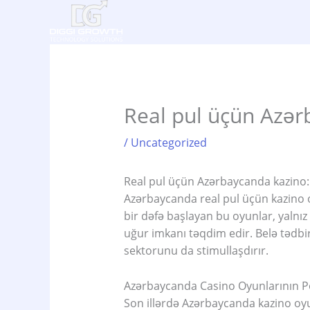
Skip
to
content
Real pul üçün Azərb
/
Uncategorized
Real pul üçün Azərbaycanda kazino: 
Azərbaycanda real pul üçün kazino oy
bir dəfə başlayan bu oyunlar, yalnız
uğur imkanı təqdim edir. Belə tədbir
sektorunu da stimullaşdırır.
Azərbaycanda Casino Oyunlarının Po
Son illərdə Azərbaycanda kazino oy