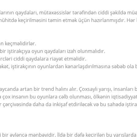
arının qaydaları, mütəxəssislər tərəfindən ciddi şəkildə m
 mühitdə keçirilməsini təmin etmək üçün hazırlanmışdır. Hər 
n keçməlidirlər.
r iştirakçıya oyun qaydaları izah olunmalıdır.
cləri ciddi qaydalara riayət etməlidir.
kət, iştirakçının oyunlardan kənarlaşdırılmasına səbəb ola b
canda artan bir trend halını alır. Çoxsaylı yarışı, insanları b
ox insanın bu oyunlara cəlb olunması, ölkənin iqtisadiyyatı
r çərçivəsində daha da inkişaf etdiriləcək və bu sahədə işti
bir əyləncə mənbəyidir. İldə bir dəfə keçirilən bu yarışlarda