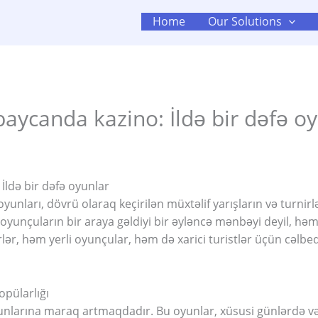
Home
Our Solutions
aycanda kazino: İldə bir dəfə o
İldə bir dəfə oyunlar
unları, dövrü olaraq keçirilən müxtəlif yarışların və turnirl
 oyunçuların bir araya gəldiyi bir əyləncə mənbəyi deyil, həm
lər, həm yerli oyunçular, həm də xarici turistlər üçün cəlbe
pülarlığı
unlarına maraq artmaqdadır. Bu oyunlar, xüsusi günlərdə 