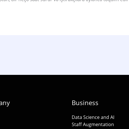
any
Business
Data Science and AI
Staff Augmentation