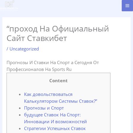
Skip
to
content
“проход На Официальный
Сайт Ставкибет
/
Uncategorized
Прогнозы И Ставки На Спорт а Сегодня От
Профессионалов На Sports Ru
Content
Как довольствоваться
Калькулятором Системы Ставок?”
Прогнозы и Спорт
будущее Ставок На Спорт:
Инновации И возможностей
Стратегии Успешных Ставок