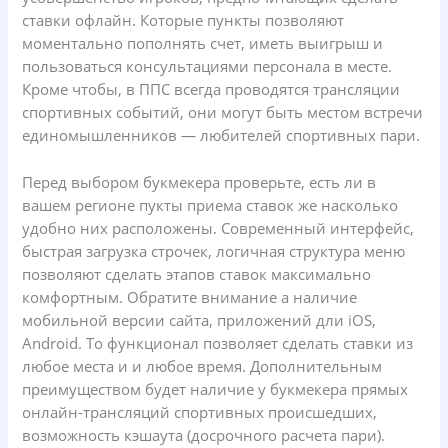
ставки офлайн. Которые пункты позволяют
моментально пополнять счет, иметь выигрыш и
пользоваться консультациями персонала в месте.
Кроме чтобы, в ППС всегда проводятся трансляции
спортивных событий, они могут быть местом встречи
единомышленников — любителей спортивных пари.
Перед выбором букмекера проверьте, есть ли в
вашем регионе пукты приема ставок же насколько
удобно них расположены. Современный интерфейс,
быстрая загрузка строчек, логичная структура меню
позволяют сделать этапов ставок максимально
комфортным. Обратите внимание а наличие
мобильной версии сайта, приложений дли iOS,
Android. То функционал позволяет сделать ставки из
любое места и и любое время. Дополнительным
преимуществом будет наличие у букмекера прямых
онлайн-трансляций спортивных происшедших,
возможность кэшаута (досрочного расчета пари).