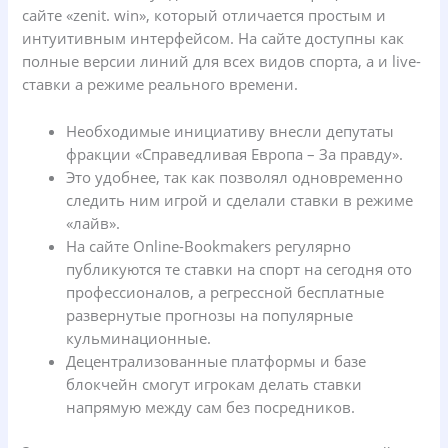
сайте «zenit. win», который отличается простым и
интуитивным интерфейсом. На сайте доступны как
полные версии линий для всех видов спорта, а и live-
ставки а режиме реального времени.
Необходимые инициативу внесли депутаты
фракции «Справедливая Европа – За правду».
Это удобнее, так как позволял одновременно
следить ним игрой и сделали ставки в режиме
«лайв».
На сайте Online-Bookmakers регулярно
публикуются те ставки на спорт на сегодня ото
профессионалов, а регрессной бесплатные
развернутые прогнозы на популярные
кульминационные.
Децентрализованные платформы и базе
блокчейн смогут игрокам делать ставки
напрямую между сам без посредников.