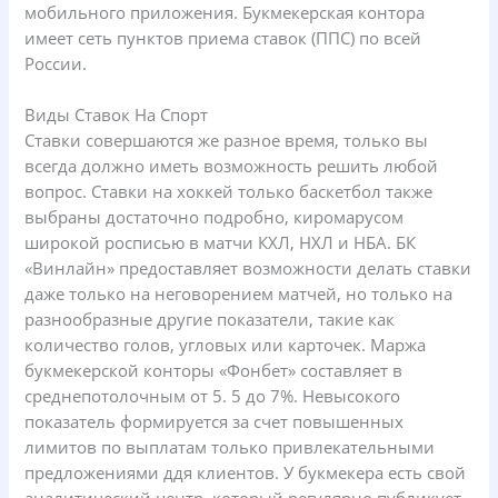
мобильного приложения. Букмекерская контора
имеет сеть пунктов приема ставок (ППС) по всей
России.
Виды Ставок На Спорт
Ставки совершаются же разное время, только вы
всегда должно иметь возможность решить любой
вопрос. Ставки на хоккей только баскетбол также
выбраны достаточно подробно, киромарусом
широкой росписью в матчи КХЛ, НХЛ и НБА. БК
«Винлайн» предоставляет возможности делать ставки
даже только на неговорением матчей, но только на
разнообразные другие показатели, такие как
количество голов, угловых или карточек. Маржа
букмекерской конторы «Фонбет» составляет в
среднепотолочным от 5. 5 до 7%. Невысокого
показатель формируется за счет повышенных
лимитов по выплатам только привлекательными
предложениями ддя клиентов. У букмекера есть свой