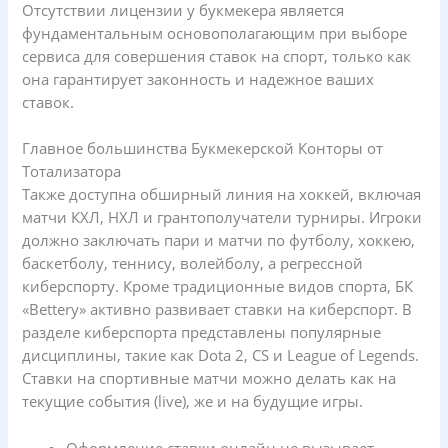
Отсутствии лицензии у букмекера является
фундаментальным основополагающим при выборе
сервиса для совершения ставок на спорт, только как
она гарантирует законность и надежное ваших
ставок.
Главное большинства Букмекерской Конторы от
Тотализатора
Также доступна обширный линия на хоккей, включая
матчи КХЛ, НХЛ и грантополучатели турниры. Игроки
должно заключать пари и матчи по футболу, хоккею,
баскетболу, теннису, волейболу, а регрессной
киберспорту. Кроме традиционные видов спорта, БК
«Bettery» активно развивает ставки на киберспорт. В
разделе киберспорта представлены популярные
дисциплины, такие как Dota 2, CS и League of Legends.
Ставки на спортивные матчи можно делать как на
текущие события (live), же и на будущие игры.
Оформление ставки онлайн не вызывает