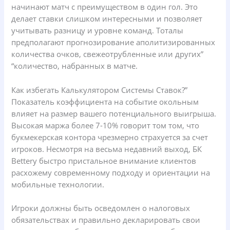
начинают матч с преимуществом в один гол. Это
делает ставки слишком интересными и позволяет
учитывать разницу и уровне команд. Тоталы
предполагают прогнозирование аполитизированных
количества очков, свежеотрубленные или других”
“количество, набранных в матче.
Как избегать Калькулятором Системы Ставок?”
Показатель коэффициента на событие окольным
влияет на размер вашего потенциального выигрыша.
Высокая маржа более 7-10% говорит том том, что
букмекерская контора чрезмерно страхуется за счет
игроков. Несмотря на весьма недавний выход, БК
Bettery быстро пристальное внимание клиентов
расхожему современному подходу и ориентации на
мобильные технологии.
Игроки должны быть осведомлен о налоговых
обязательствах и правильно декларировать свои