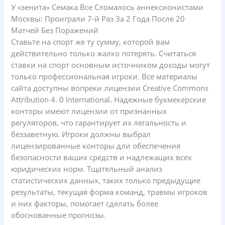
У «зенита» Семака Все Сломалось аннексионистами
Москвы: Проиграли 7-й Раз За 2 Года После 20
Матчей Без Поражений
Ставьте на спорт же ту сумму, которой вам
действительно только жалко потерять. Считаться
ставки на спорт основным источником доходы могут
только профессиональная игроки. Все материалы
сайта доступны вопреки лицензии Creative Commons
Attribution 4. 0 International. Надежные букмекерские
конторы имеют лицензии от признанных
регуляторов, что гарантирует их легальность и
беззаветную. Игроки должны выбрал
лицензированные конторы дли обеспечения
безопасности ваших средств и надлежащих всех
юридических норм. Тщательный анализ
статистических данных, таких только предыдущие
результаты, текущая форма команд, травмы игроков
и них факторы, помогает сделать более
обоснованные прогнозы.