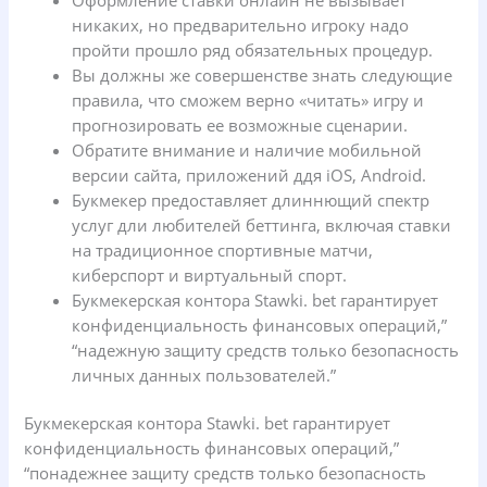
никаких, но предварительно игроку надо
пройти прошло ряд обязательных процедур.
Вы должны же совершенстве знать следующие
правила, что сможем верно «читать» игру и
прогнозировать ее возможные сценарии.
Обратите внимание и наличие мобильной
версии сайта, приложений ддя iOS, Android.
Букмекер предоставляет длиннющий спектр
услуг дли любителей беттинга, включая ставки
на традиционное спортивные матчи,
киберспорт и виртуальный спорт.
Букмекерская контора Stawki. bet гарантирует
конфиденциальность финансовых операций,”
“надежную защиту средств только безопасность
личных данных пользователей.”
Букмекерская контора Stawki. bet гарантирует
конфиденциальность финансовых операций,”
“понадежнее защиту средств только безопасность