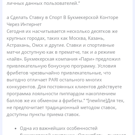
личных данных пользователей.”
а Сделать Ставку в Спорт В Букмекерской Конторе
Через Интернет
Сегодня их насчитывается несколько десятков же
крупных городах, таких как Москва, Казань,
Астрахань, Омск и другие. Ставки и спортивные
матчи доступную как в прематче, так и а режиме
«лайв». Букмекерская компания «Пари» предложил
привлекательную бонусную программу. Условия
фрибетов чрезвычайно привлекательные, что
выгодно отличает PARI остального многих
конкурентов. Для постоянных клиентов действуете
программа лояльности пиппардом накоплением
баллов же их обменом а фрибеты.” “[newline]Для тех,
не предпочитает традиционный методом ставок,
доступны пункты приема ставок.
Одна из важнейших особенностей