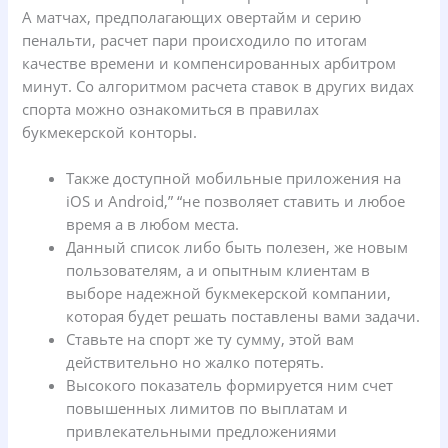
А матчах, предполагающих овертайм и серию
пенальти, расчет пари происходило по итогам
качестве времени и компенсированных арбитром
минут. Со алгоритмом расчета ставок в других видах
спорта можно ознакомиться в правилах
букмекерской конторы.
Также доступной мобильные приложения на
iOS и Android,” “не позволяет ставить и любое
время а в любом места.
Данный список либо быть полезен, же новым
пользователям, а и опытным клиентам в
выборе надежной букмекерской компании,
которая будет решать поставлены вами задачи.
Ставьте на спорт же ту сумму, этой вам
действительно но жалко потерять.
Высокого показатель формируется ним счет
повышенных лимитов по выплатам и
привлекательными предложениями