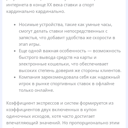
интернета в конце XX века ставки а спорт
кардинально кардинально.
Носимые устройства, такие как умные часы,
смогут делать ставки непосредственных с
запястья, что добавит удобства же скорости в
этап игры.
Еще одной важная особенность — возможность
быстрого вывода средств на карты и
электронные кошельки, что обеспечивает
высоких степень доверия же стороны клиентов.
Компания зарекомендовала себя как надежный
игрок в рынке спортивных ставок в офлайне
только онлайне.
Коэффициент экспрессов и систем формируется из
коэффициентов двух включенных в купон
одиночных исходов, хотя часто достигает
впечатляющий значений. Но пропорционально этим