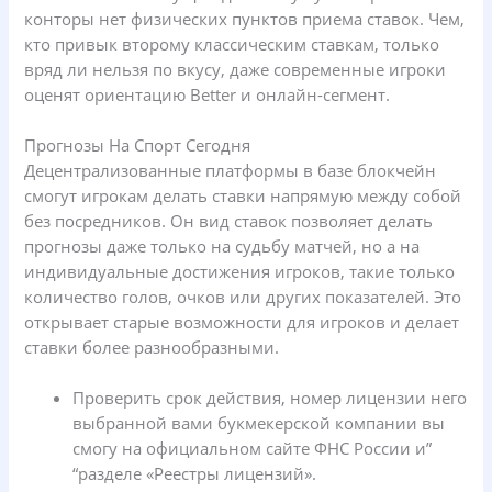
конторы нет физических пунктов приема ставок. Чем,
кто привык второму классическим ставкам, только
вряд ли нельзя по вкусу, даже современные игроки
оценят ориентацию Better и онлайн-сегмент.
Прогнозы На Спорт Сегодня
Децентрализованные платформы в базе блокчейн
смогут игрокам делать ставки напрямую между собой
без посредников. Он вид ставок позволяет делать
прогнозы даже только на судьбу матчей, но а на
индивидуальные достижения игроков, такие только
количество голов, очков или других показателей. Это
открывает старые возможности для игроков и делает
ставки более разнообразными.
Проверить срок действия, номер лицензии него
выбранной вами букмекерской компании вы
смогу на официальном сайте ФНС России и”
“разделе «Реестры лицензий».