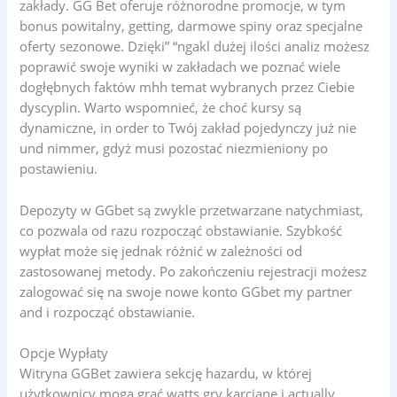
zakłady. GG Bet oferuje różnorodne promocje, w tym
bonus powitalny, getting, darmowe spiny oraz specjalne
oferty sezonowe. Dzięki” “ngakl dużej ilości analiz możesz
poprawić swoje wyniki w zakładach we poznać wiele
dogłębnych faktów mhh temat wybranych przez Ciebie
dyscyplin. Warto wspomnieć, że choć kursy są
dynamiczne, in order to Twój zakład pojedynczy już nie
und nimmer, gdyż musi pozostać niezmieniony po
postawieniu.
Depozyty w GGbet są zwykle przetwarzane natychmiast,
co pozwala od razu rozpocząć obstawianie. Szybkość
wypłat może się jednak różnić w zależności od
zastosowanej metody. Po zakończeniu rejestracji możesz
zalogować się na swoje nowe konto GGbet my partner
and i rozpocząć obstawianie.
Opcje Wypłaty
Witryna GGBet zawiera sekcję hazardu, w której
użytkownicy mogą grać watts gry karciane i actually