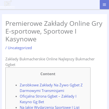
Skip
to
content
Premierowe Zakłady Online Gry
E-sportowe, Sportowe I
Kasynowe
/
Uncategorized
Zakłady Bukmacherskie Online Najlepszy Bukmacher
Ggbet
Content
Zarobkowe Zakłady Na Żywo Ggbet Z
Darmowymi Transmisjami
Oficjalna Strona Ggbet – Zakłady I
Kasyno Gg Bet
Na Jakie Wydarzenia Sportowe I Ligi