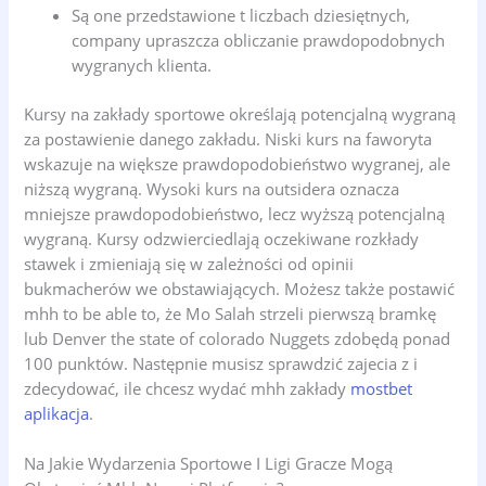
Są one przedstawione t liczbach dziesiętnych,
company upraszcza obliczanie prawdopodobnych
wygranych klienta.
Kursy na zakłady sportowe określają potencjalną wygraną
za postawienie danego zakładu. Niski kurs na faworyta
wskazuje na większe prawdopodobieństwo wygranej, ale
niższą wygraną. Wysoki kurs na outsidera oznacza
mniejsze prawdopodobieństwo, lecz wyższą potencjalną
wygraną. Kursy odzwierciedlają oczekiwane rozkłady
stawek i zmieniają się w zależności od opinii
bukmacherów we obstawiających. Możesz także postawić
mhh to be able to, że Mo Salah strzeli pierwszą bramkę
lub Denver the state of colorado Nuggets zdobędą ponad
100 punktów. Następnie musisz sprawdzić zajecia z i
zdecydować, ile chcesz wydać mhh zakłady
mostbet
aplikacja
.
Na Jakie Wydarzenia Sportowe I Ligi Gracze Mogą