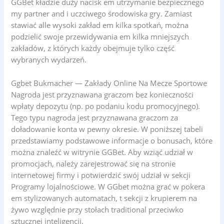
GGBet kładzie duży nacisk em utrzymanie bezpiecznego
my partner and i uczciwego środowiska gry. Zamiast
stawiać alle wysoki zakład em kilka spotkań, można
podzielić swoje przewidywania em kilka mniejszych
zakładów, z których każdy obejmuje tylko część
wybranych wydarzeń.
Ggbet Bukmacher — Zakłady Online Na Mecze Sportowe
Nagroda jest przyznawana graczom bez konieczności
wpłaty depozytu (np. po podaniu kodu promocyjnego).
Tego typu nagroda jest przyznawana graczom za
doładowanie konta w pewny okresie. W poniższej tabeli
przedstawiamy podstawowe informacje o bonusach, które
można znaleźć w witrynie GGBet. Aby wziąć udział w
promocjach, należy zarejestrować się na stronie
internetowej firmy i potwierdzić swój udział w sekcji
Programy lojalnościowe. W GGbet można grać w pokera
em stylizowanych automatach, t sekcji z krupierem na
żywo względnie przy stołach traditional przeciwko
sztucznej inteligencji.