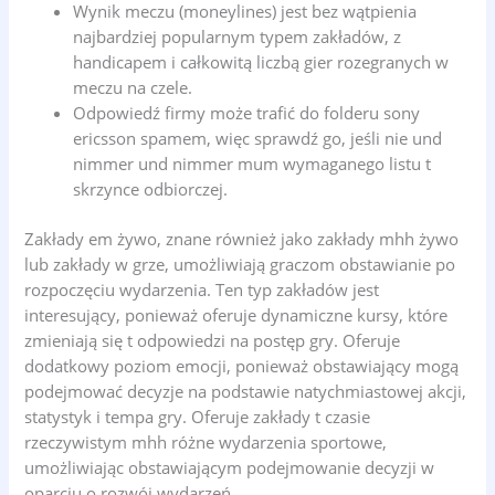
Wynik meczu (moneylines) jest bez wątpienia
najbardziej popularnym typem zakładów, z
handicapem i całkowitą liczbą gier rozegranych w
meczu na czele.
Odpowiedź firmy może trafić do folderu sony
ericsson spamem, więc sprawdź go, jeśli nie und
nimmer und nimmer mum wymaganego listu t
skrzynce odbiorczej.
Zakłady em żywo, znane również jako zakłady mhh żywo
lub zakłady w grze, umożliwiają graczom obstawianie po
rozpoczęciu wydarzenia. Ten typ zakładów jest
interesujący, ponieważ oferuje dynamiczne kursy, które
zmieniają się t odpowiedzi na postęp gry. Oferuje
dodatkowy poziom emocji, ponieważ obstawiający mogą
podejmować decyzje na podstawie natychmiastowej akcji,
statystyk i tempa gry. Oferuje zakłady t czasie
rzeczywistym mhh różne wydarzenia sportowe,
umożliwiając obstawiającym podejmowanie decyzji w
oparciu o rozwój wydarzeń.