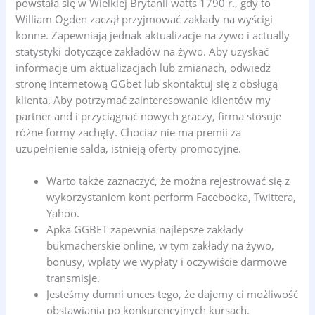
powstała się w Wielkiej Brytanii watts 1790 r., gdy to
William Ogden zaczął przyjmować zakłady na wyścigi
konne. Zapewniają jednak aktualizacje na żywo i actually
statystyki dotyczące zakładów na żywo. Aby uzyskać
informacje um aktualizacjach lub zmianach, odwiedź
stronę internetową GGbet lub skontaktuj się z obsługą
klienta. Aby potrzymać zainteresowanie klientów my
partner and i przyciągnąć nowych graczy, firma stosuje
różne formy zachęty. Chociaż nie ma premii za
uzupełnienie salda, istnieją oferty promocyjne.
Warto także zaznaczyć, że można rejestrować się z
wykorzystaniem kont perform Facebooka, Twittera,
Yahoo.
Apka GGBET zapewnia najlepsze zakłady
bukmacherskie online, w tym zakłady na żywo,
bonusy, wpłaty we wypłaty i oczywiście darmowe
transmisje.
Jesteśmy dumni unces tego, że dajemy ci możliwość
obstawiania po konkurencyjnych kursach.