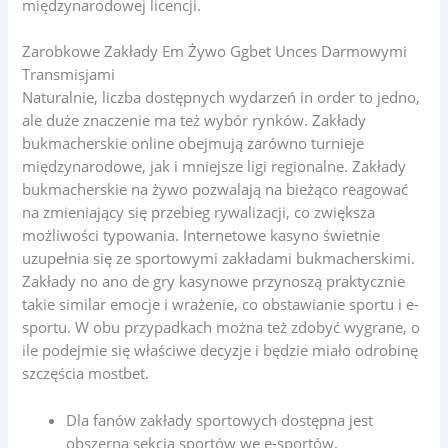
międzynarodowej licencji.
Zarobkowe Zakłady Em Żywo Ggbet Unces Darmowymi
Transmisjami
Naturalnie, liczba dostępnych wydarzeń in order to jedno,
ale duże znaczenie ma też wybór rynków. Zakłady
bukmacherskie online obejmują zarówno turnieje
międzynarodowe, jak i mniejsze ligi regionalne. Zakłady
bukmacherskie na żywo pozwalają na bieżąco reagować
na zmieniający się przebieg rywalizacji, co zwiększa
możliwości typowania. Internetowe kasyno świetnie
uzupełnia się ze sportowymi zakładami bukmacherskimi.
Zakłady no ano de gry kasynowe przynoszą praktycznie
takie similar emocje i wrażenie, co obstawianie sportu i e-
sportu. W obu przypadkach można też zdobyć wygrane, o
ile podejmie się właściwe decyzje i będzie miało odrobinę
szczęścia mostbet.
Dla fanów zakłady sportowych dostępna jest
obszerna sekcja sportów we e-sportów.