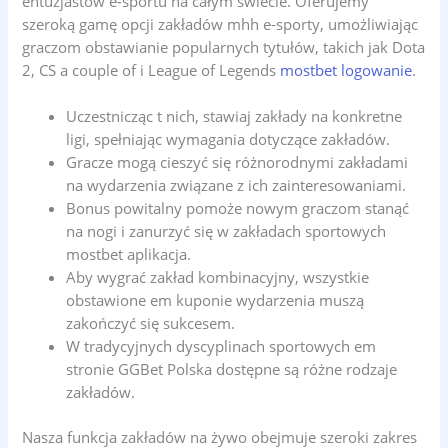
entuzjastów e-sportu na całym świecie. Oferujemy
szeroką gamę opcji zakładów mhh e-sporty, umożliwiając
graczom obstawianie popularnych tytułów, takich jak Dota
2, CS a couple of i League of Legends
mostbet logowanie
.
Uczestnicząc t nich, stawiaj zakłady na konkretne
ligi, spełniając wymagania dotyczące zakładów.
Gracze mogą cieszyć się różnorodnymi zakładami
na wydarzenia związane z ich zainteresowaniami.
Bonus powitalny pomoże nowym graczom stanąć
na nogi i zanurzyć się w zakładach sportowych
mostbet aplikacja.
Aby wygrać zakład kombinacyjny, wszystkie
obstawione em kuponie wydarzenia muszą
zakończyć się sukcesem.
W tradycyjnych dyscyplinach sportowych em
stronie GGBet Polska dostępne są różne rodzaje
zakładów.
Nasza funkcja zakładów na żywo obejmuje szeroki zakres