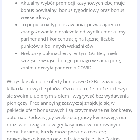
Aktualny wybór promocji kasynowych obejmuje
bonus powitalny, bonus tygodniowy oraz bonus
weekendowy.
To popularny typ obstawiania, pozwalający em
zaangażowanie niezależnie od wyniku meczu my
partner and i koncentrację na łącznej liczbie
punktów albo innych wskaźników.
Niektórzy bukmacherzy, w tym GG Bet, mieli
szczęście wsiąść do tego pociągu w samą porę,
zanim uderzyła pandemia COVID.
Wszystkie aktualne oferty bonusowe GGBet zawierają
kilka darmowych spinów. Oznacza to, że możesz cieszyć
się swoim ulubionym slotem i wygrywać bez wydawania
pieniędzy. Free annoying zazwyczaj znajdują się w
pakiecie ofert bonusowych i są przyznawane na konkretny
automat. Podczas gdy większość graczy keineswegs ma
możliwości zagrania w gry kasynowe w murowanym
domu hazardu, każdy może poczuć atmosferę
prawdziwego kasyna odwiedzając sekcję Live Casino.