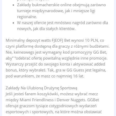
Zakłady bukmacherskie online obejmują zarówno
turnieje międzynarodowe, jak i mniejsze ligi
regionalne.
W naszej ofercie jest mnóstwo nagród zarówno dla
nowych, jak dla stałych klientów.
Minimalny depozyt watts FJEOFJ Bet wynosi 10 PLN, co
czyni platformę dostępną dla graczy z różnymi budżetami.
Nie, keineswegs jest wymagany kod promocyjny GG Bet,
aby” “odebrać ofertę powitalną względnie inne promocje.
Wystarczy przejść do swojego konta i aktywować added
bonus, który wybrałeś. Tak, gra w GG Guess jest legalna,
pod warunkiem, że masz co najmniej 16 lat.
Zakłady Na Ulubioną Drużynę Sportową
Jeśli jesteś fanem koszykówki, możesz wybrać mecz
między Miami Friendliness i Denver Nuggets. GGBet
oferuje graczom tysiące cotygodniowych wydarzeń
esportowych i sportowych, na które można obstawiać