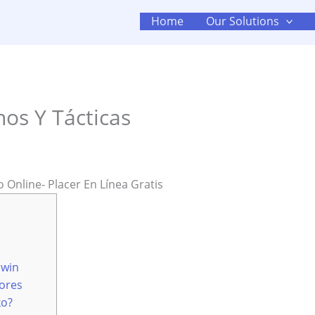
Home
Our Solutions
nos Y Tácticas
 Online- Placer En Línea Gratis
1win
ores
ko?