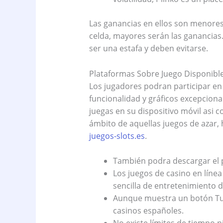
Las ganancias en ellos son menores
celda, mayores serán las ganancias.
ser una estafa y deben evitarse.
Plataformas Sobre Juego Disponible
Los jugadores podran participar en 
funcionalidad y gráficos excepcion
juegas en su dispositivo móvil asi
ámbito de aquellas juegos de azar,
juegos-slots.es
.
También podra descargar el pl
Los juegos de casino en líne
sencilla de entretenimiento 
Aunque muestra un botón Turb
casinos españoles.