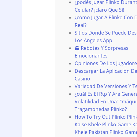
¿podés Jugar Plinko Duran
Celular? ¡claro Que Sí!
¿cómo Jugar A Plinko Con 
Real?
Sitios Donde Se Puede Des
Los Angeles App
👻 Rebotes Y Sorpresas
Emocionantes
Opiniones De Los Jugadore
Descargar La Aplicación De
Casino
Variedad De Versiones Y T
¿cuál Es El Rtp Y Are Genera
Volatilidad En Una” “máqu
Tragamonedas Plinko?
How To Try Out Plinko Pli
Kaise Khele Plinko Game K
Khele Pakistan Plinko Game