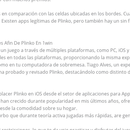
 en comparación con las celdas ubicadas en los bordes. Cu
 Existen apps legítimas de Plinko, pero también hay un sin
s Afin De Plinko En 1win
un juego a través de múltiples plataformas, como PC, iOS y
ales en todas las plataformas, proporcionando la misma exp
 como en tu computadora de sobremesa. Tiago Alves, un exp
 ha probado y revisado Plinko, destacándolo como distinto 
acer Plinko en iOS desde el setor de aplicaciones para Appl
a han crecido durante popularidad en mis últimos años, ofr
desde la comodidad sobre su hogar.
o que durante teoría activa jugadas más rápidas, are gene