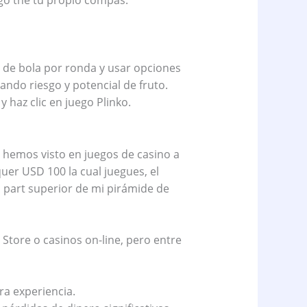
uego the tu propio compas.
ro de bola por ronda y usar opciones
ando riesgo y potencial de fruto.
haz clic en juego Plinko.
 hemos visto en juegos de casino a
quer USD 100 la cual juegues, el
a part superior de mi pirámide de
Store o casinos on-line, pero entre
ra experiencia.