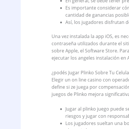
En general, se debe tener pre
Es importante considerar cóm
cantidad de ganancias posibl
Así, los jugadores disfrutan
Una vez instalada la app iOS, es nec
contraseña utilizados durante el si
sobre Apple, el Software Store. Par
ejecutar los angeles instalación en
¿podés Jugar Plinko Sobre Tu Celular
Elegir un on line casino con operad
define si ze juega por compensació
juegos de Plinko mejora significat
Jugar al plinko juego puede 
riesgos y jugar con responsab
Los jugadores sueltan una bo