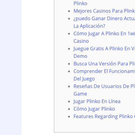
Plinko
Mejores Casinos Para Plin
¿puedo Ganar Dinero Actu
La Aplicación?
Cómo Jugar A Plinko En 1w
Casino
Juegue Gratis A Plinko En 
Demo
Busca Una Versión Para Pl
Comprender El Funcionam
Del Juego
Reseñas De Usuarios De Pl
Game
Jugar Plinko En Línea
Cómo Jugar Plinko
Features Regarding Plink