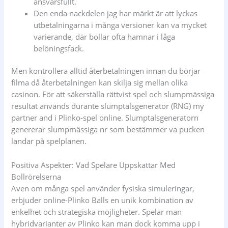
ansvarsfullt.
Den enda nackdelen jag har märkt är att lyckas
utbetalningarna i många versioner kan va mycket
varierande, där bollar ofta hamnar i låga
belöningsfack.
Men kontrollera alltid återbetalningen innan du börjar
filma då återbetalningen kan skilja sig mellan olika
casinon. För att säkerställa rättvist spel och slumpmässiga
resultat används durante slumptalsgenerator (RNG) my
partner and i Plinko-spel online. Slumptalsgeneratorn
genererar slumpmässiga nr som bestämmer va pucken
landar på spelplanen.
Positiva Aspekter: Vad Spelare Uppskattar Med
Bollrörelserna
Även om många spel använder fysiska simuleringar,
erbjuder online-Plinko Balls en unik kombination av
enkelhet och strategiska möjligheter. Spelar man
hybridvarianter av Plinko kan man dock komma upp i