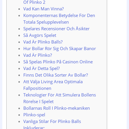
Of Plinko 2
Vad Kan Man Vinna?
Komponenternas Betydelse För Den
Totala Spelupplevelsen
Spelares Recensioner Och Åsikter
Så Avgörs Spelet
Vad Är Plinko Balls?
Hur Bollar Rör Sig Och Skapar Banor
Vad Är Plinko?
Så Spelas Plinko På Casinon Online
Vad Är Detta Spel?
Finns Det Olika Sorter Av Bollar?
Att Välja Living Area Optimala
Fallpositionen
Teknologier För Att Simulera Bollens
Rörelse I Spelet
Bollarnas Roll I Plinko-mekaniken
Plinko-spel
Vanliga Stilar För Plinko Balls
Inkluderar: