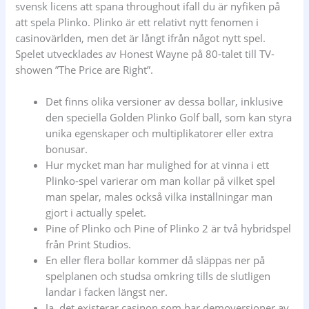
svensk licens att spana throughout ifall du är nyfiken på
att spela Plinko. Plinko är ett relativt nytt fenomen i
casinovärlden, men det är långt ifrån något nytt spel.
Spelet utvecklades av Honest Wayne på 80-talet till TV-
showen ”The Price are Right”.
Det finns olika versioner av dessa bollar, inklusive
den speciella Golden Plinko Golf ball, som kan styra
unika egenskaper och multiplikatorer eller extra
bonusar.
Hur mycket man har mulighed for at vinna i ett
Plinko-spel varierar om man kollar på vilket spel
man spelar, males också vilka inställningar man
gjort i actually spelet.
Pine of Plinko och Pine of Plinko 2 är två hybridspel
från Print Studios.
En eller flera bollar kommer då släppas ner på
spelplanen och studsa omkring tills de slutligen
landar i facken längst ner.
Ja, det existerar casinon som har demoversioner av