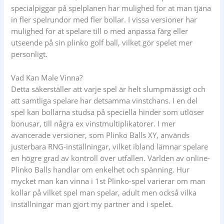
specialpiggar på spelplanen har mulighed for at man tjäna
in fler spelrundor med fler bollar. I vissa versioner har
mulighed for at spelare till o med anpassa färg eller
utseende på sin plinko golf ball, vilket gör spelet mer
personligt.
Vad Kan Male Vinna?
Detta säkerställer att varje spel är helt slumpmässigt och
att samtliga spelare har detsamma vinstchans. I en del
spel kan bollarna studsa på speciella hinder som utlöser
bonusar, till några ex vinstmultiplikatorer. I mer
avancerade versioner, som Plinko Balls XY, används
justerbara RNG-inställningar, vilket ibland lämnar spelare
en högre grad av kontroll över utfallen. Världen av online-
Plinko Balls handlar om enkelhet och spänning. Hur
mycket man kan vinna i 1st Plinko-spel varierar om man
kollar på vilket spel man spelar, adult men också vilka
inställningar man gjort my partner and i spelet.