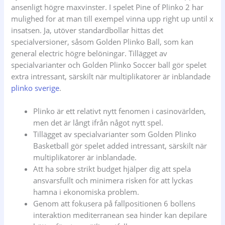
ansenligt högre maxvinster. I spelet Pine of Plinko 2 har
mulighed for at man till exempel vinna upp right up until x
insatsen. Ja, utöver standardbollar hittas det
specialversioner, såsom Golden Plinko Ball, som kan
general electric högre belöningar. Tillägget av
specialvarianter och Golden Plinko Soccer ball gör spelet
extra intressant, särskilt när multiplikatorer är inblandade
plinko sverige
.
Plinko är ett relativt nytt fenomen i casinovärlden,
men det är långt ifrån något nytt spel.
Tillägget av specialvarianter som Golden Plinko
Basketball gör spelet added intressant, särskilt när
multiplikatorer är inblandade.
Att ha sobre strikt budget hjälper dig att spela
ansvarsfullt och minimera risken för att lyckas
hamna i ekonomiska problem.
Genom att fokusera på fallpositionen 6 bollens
interaktion mediterranean sea hinder kan depilare