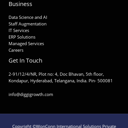
Business
Data Science and AI
Staff Augmentation
IT Services
ERP Solutions
Managed Services
Careers
Get In Touch
2-91/12/4/NR, Plot no: 4, Doc Bhavan, 5th floor,
Kondapur, Hyderabad, Telangana, India. Pin- 500081
info@diggigrowth.com
Copyright ©WonConn International Solutions Private