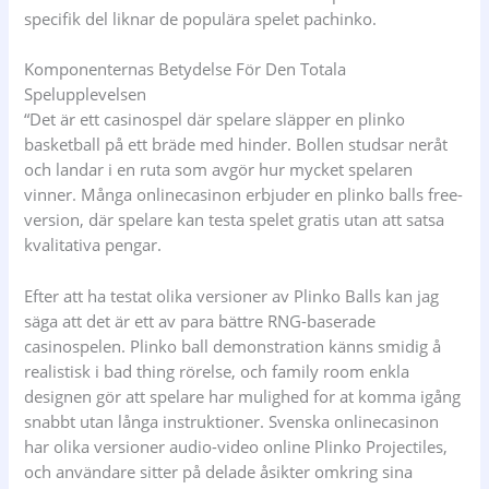
specifik del liknar de populära spelet pachinko.
Komponenternas Betydelse För Den Totala
Spelupplevelsen
“Det är ett casinospel där spelare släpper en plinko
basketball på ett bräde med hinder. Bollen studsar neråt
och landar i en ruta som avgör hur mycket spelaren
vinner. Många onlinecasinon erbjuder en plinko balls free-
version, där spelare kan testa spelet gratis utan att satsa
kvalitativa pengar.
Efter att ha testat olika versioner av Plinko Balls kan jag
säga att det är ett av para bättre RNG-baserade
casinospelen. Plinko ball demonstration känns smidig å
realistisk i bad thing rörelse, och family room enkla
designen gör att spelare har mulighed for at komma igång
snabbt utan långa instruktioner. Svenska onlinecasinon
har olika versioner audio-video online Plinko Projectiles,
och användare sitter på delade åsikter omkring sina