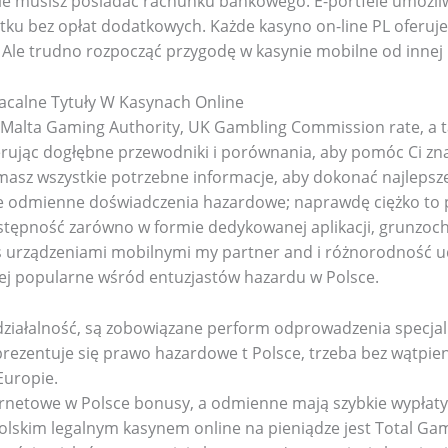
 nie musisz posiadać rachunku bankowego. E-portfele umożli
u bez opłat dodatkowych. Każde kasyno on-line PL oferuje 
 Ale trudno rozpocząć przygodę w kasynie mobilne od innej k
łacalne Tytuły W Kasynach Online
 Malta Gaming Authority, UK Gambling Commission rate, a 
oferując dogłębne przewodniki i porównania, aby pomóc Ci zn
 masz wszystkie potrzebne informacje, aby dokonać najleps
cie odmienne doświadczenia hazardowe; naprawdę ciężko to
ostępność zarówno w formie dedykowanej aplikacji, grunzoch
 urządzeniami mobilnymi my partner and i różnorodność u
iej popularne wśród entuzjastów hazardu w Polsce.
działalność, są zobowiązane perform odprowadzenia specja
ak prezentuje się prawo hazardowe t Polsce, trzeba bez wątpie
Europie.
ernetowe w Polsce bonusy, a odmienne mają szybkie wypłaty 
lskim legalnym kasynem online na pieniądze jest Total Gam