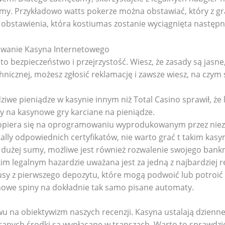
my. Przykładowo watts pokerze można obstawiać, który z gra
 obstawienia, która kostiumas zostanie wyciągnięta następn
owanie Kasyna Internetowego
o bezpieczeństwo i przejrzystość. Wiesz, że zasady są jasne
icznej, możesz zgłosić reklamację i zawsze wiesz, na czym 
ziwe pieniądze w kasynie innym niż Total Casino sprawił, że
y na kasynowe gry karciane na pieniądze.
b opiera się na oprogramowaniu wyprodukowanym przez niezn
ally odpowiednich certyfikatów, nie warto grać t takim kasyn
 dużej sumy, możliwe jest również rozwalenie swojego bankr
im legalnym hazardzie uważana jest za jedną z najbardziej r
sy z pierwszego depozytu, które mogą podwoić lub potroić
owe spiny na dokładnie tak samo pisane automaty.
u na obiektywizm naszych recenzji. Kasyna ustalają dzienne
anych środki są wypłacane w transzach. Warto to sprawdzić