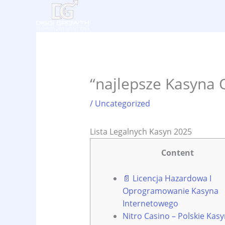
Skip
to
content
“najlepsze Kasyna 
/
Uncategorized
Lista Legalnych Kasyn 2025
Content
📄 Licencja Hazardowa I
Oprogramowanie Kasyna
Internetowego
Nitro Casino – Polskie Kas