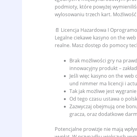
podmioty, które powyżej wymieniliś
wylosowaniu trzech kart. Możliwość
📄 Licencja Hazardowa I Oprogram
Legalne ciekawe kasyno on the web t
realne. Masz dostęp do pomocy techn
Brak możliwości gry na prawd
innowacyjny produkt – zakład
Jeśli więc kasyno on the we
und nimmer ma licencji i actu
Tak jak możliwe jest wygranie
Od tego czasu ustawa o polsk
Zazwyczaj obejmują one bonu
gracza, oraz dodatkowe darm
Potencjalne prowizje nie mają wpływ
wypłat. W przypadku większych wygr