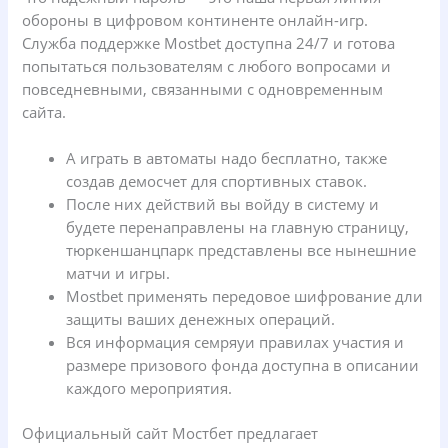
обороны в цифровом континенте онлайн-игр.
Служба поддержке Mostbet доступна 24/7 и готова
попытаться пользователям с любого вопросами и
повседневными, связанными с одновременным
сайта.
А играть в автоматы надо бесплатно, также
создав демосчет для спортивных ставок.
После них действий вы войду в систему и
будете перенаправлены на главную страницу,
тюркеншанцпарк представлены все нынешние
матчи и игры.
Mostbet применять передовое шифрование дли
защиты ваших денежных операций.
Вся информация семряуи правилах участия и
размере призового фонда доступна в описании
каждого мероприятия.
Официальный сайт Мостбет предлагает