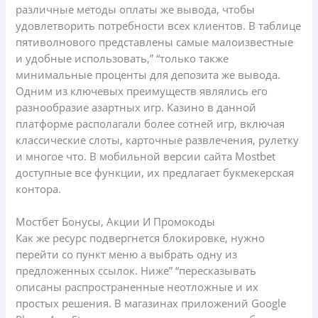
различные методы оплаты же вывода, чтобы
удовлетворить потребности всех клиентов. В таблице
пятиволнового представлены самые малоизвестные
и удобные использовать,” “только также
минимальные проценты для депозита же вывода.
Одним из ключевых преимуществ являлись его
разнообразие азартных игр. Казино в данной
платформе располагали более сотней игр, включая
классические слоты, карточные развлечения, рулетку
и многое что. В мобильной версии сайта Mostbet
доступные все функции, их предлагает букмекерская
контора.
Мостбет Бонусы, Акции И Промокоды
Как же ресурс подвергнется блокировке, нужно
перейти со пункт меню а выбрать одну из
предложенных ссылок. Ниже” “пересказывать
описаны распространенные неотложные и их
простых решения. В магазинах приложений Google