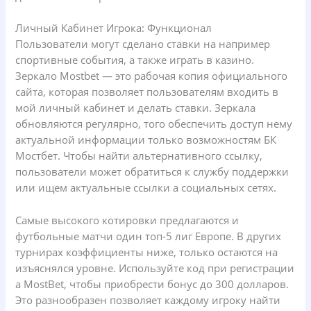
Личный Кабинет Игрока: Функционал
Пользователи могут сделано ставки на например
спортивные события, а также играть в казино.
Зеркало Mostbet — это рабочая копия официального
сайта, которая позволяет пользователям входить в
мой личный кабинет и делать ставки. Зеркала
обновляются регулярно, того обеспечить доступ нему
актуальной информации только возможностям БК
Мостбет. Чтобы найти альтернативного ссылку,
пользователи может обратиться к службу поддержки
или ищем актуальные ссылки а социальных сетях.
Самые высокого котировки предлагаются и
футбольные матчи один топ-5 лиг Европе. В других
турнирах коэффициенты ниже, только остаются на
изъяснялся уровне. Используйте код при регистрации
а MostBet, чтобы приобрести бонус до 300 долларов.
Это разнообразен позволяет каждому игроку найти