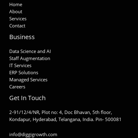
Home
About
Services
Contact
Business
Data Science and AI
Staff Augmentation
IT Services
ERP Solutions
Managed Services
Careers
Get In Touch
2-91/12/4/NR, Plot no: 4, Doc Bhavan, 5th floor,
Kondapur, Hyderabad, Telangana, India. Pin- 500081
info@diggigrowth.com