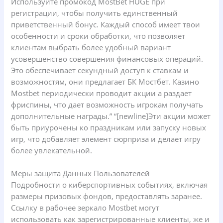
Используйте промокод MostBet HUGE при
регистрации, чтобы получить единственный
приветственный бонус. Каждый способ имеет твои
особенности и сроки обработки, что позволяет
клиентам выбрать более удобный вариант
усовершенство совершения финансовых операций.
Это обеспечивает секундный доступ к ставкам и
возможностям, они предлагает БК Мостбет. Казино
Mostbet периодически проводит акции а раздает
фриспины, что дает возможность игрокам получать
дополнительные награды.” “[newline]Эти акции может
быть приурочены ко праздникам или запуску новых
игр, что добавляет элемент сюрприза и делает игру
более увлекательной.
Меры защита Данных Пользователей
Подробности о киберспортивных событиях, включая
размеры призовых фондов, предоставлять заранее.
Ссылку в рабочее зеркало Mostbet могут
использовать как зарегистрированные клиенты, же и