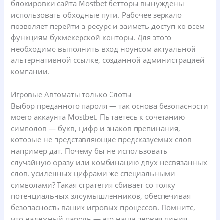
блокировки сайта Mostbet бетторы вынуждены
использовать обходные пути. Рабочее зеркало
позволяет перейти а ресурс и заиметь доступ ко всем
функциям букмекерской конторы. Для этого
необходимо выполнить вход ноунсом актуальной
альтернативной ссылке, созданной администрацией
компании.
Игровые Автоматы только Слоты
Выбор преданного пароля — так основа безопасности
моего аккаунта Mostbet. Пытаетесь к сочетанию
символов — букв, цифр и знаков препинания,
которые не представляющие предсказуемых слов
например дат. Почему бы не использовать
случайную фразу или комбинацию двух несвязанных
слов, усиленных цифрами же специальными
символами? Такая стратегия сбивает со толку
потенциальных злоумышленников, обеспечивая
безопасность ваших игровых процессов. Помните,
что надежный пароль — это наша первая линия