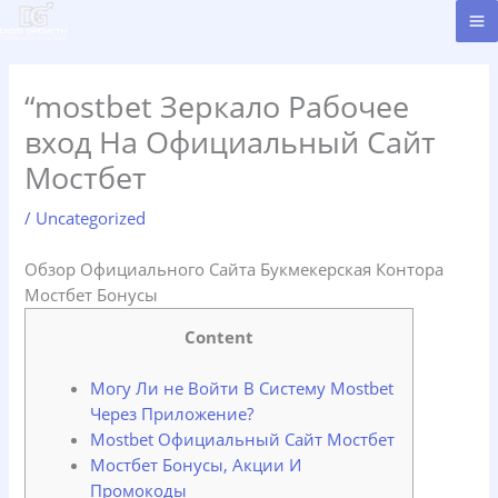
Skip
to
content
“mostbet Зеркало Рабочее
вход На Официальный Сайт
Мостбет
/
Uncategorized
Обзор Официального Сайта Букмекерская Контора
Мостбет Бонусы
Content
Могу Ли не Войти В Систему Mostbet
Через Приложение?
Mostbet Официальный Сайт Мостбет
Мостбет Бонусы, Акции И
Промокоды