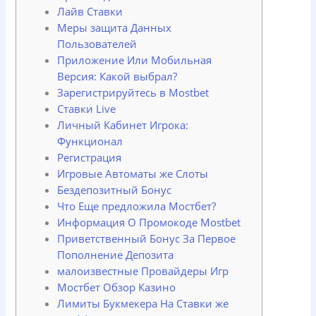
Лайв Ставки
Меры защита Данных
Пользователей
Приложение Или Мобильная
Версия: Какой выбрал?
Зарегистрируйтесь в Mostbet
Ставки Live
Личный Кабинет Игрока:
Функционал
Регистрация
Игровые Автоматы же Слоты
Бездепозитный Бонус
Что Еще предложила Мостбет?
Информация О Промокоде Mostbet
Приветственный Бонус За Первое
Пополнение Депозита
малоизвестные Провайдеры Игр
Мостбет Обзор Казино
Лимиты Букмекера На Ставки же