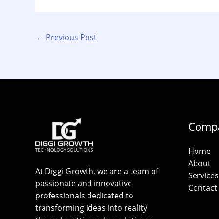
←
Previous Post
Comp
Home
About
At Diggi Growth, we are a team of
Services
passionate and innovative
Contact
professionals dedicated to
transforming ideas into reality