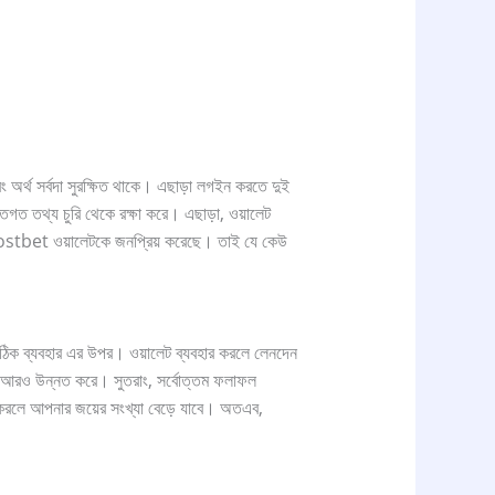
 অর্থ সর্বদা সুরক্ষিত থাকে। এছাড়া লগইন করতে দুই
িগত তথ্য চুরি থেকে রক্ষা করে। এছাড়া, ওয়ালেট
mostbet ওয়ালেটকে জনপ্রিয় করেছে। তাই যে কেউ
িক ব্যবহার এর উপর। ওয়ালেট ব্যবহার করলে লেনদেন
তাকে আরও উন্নত করে। সুতরাং, সর্বোত্তম ফলাফল
ণ করলে আপনার জয়ের সংখ্যা বেড়ে যাবে। অতএব,