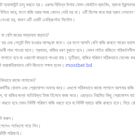
ট অ্যাকাউন্ট চালু করতে হয়। এরপর বিভিন্ন উপায় যেমন মোবাইল ব্যাংকিং, ব্যাংক ট্রান্সফার
িশ্চিত করে, ফলে বাজি ধরার সময় কোনও দেরি হয় না। এটি বিশেষ করে যারা দ্রুত লেনদেন 
 নেওয়া হয়, কারণ এটি একটি এনক্রিপ্টেড সিস্টেম।
 বেশি জয়ের সম্ভাবনা বাড়াবে?
 হয় এবং পেমেন্ট মিস হওয়ার আশঙ্কা কমে। এর ফলে আপনি বেশি বাজি রাখতে পারেন যথাসময
বী লাভ পাওয়া যাবে। প্রথমত, বাজির ধরণ বুঝতে হবে। যেমন লাইভ বাজিতে পরিবর্তনশীলত
ে লাগাতে হবে যা ওয়ালেট মাধ্যমে পাওয়া যায়। তৃতীয়ত, বাজির পরিমাণ সঠিকভাবে মেনেজ 
 ধারাবাহিকভাবে বেশি জিততে সক্ষম হবেন।
mostbet bd
কিভাবে কাজে লাগাবেন?
র্ষণীয় বোনাস এবং প্রোমোশন অফার করে। এগুলো সঠিকভাবে কাজে লাগালে আপনার বাজি বাজা
াস, যা বাজির জন্য অতিরিক্ত টাকা হিসেবে কাজ করে। এছাড়াও নিয়মিত কিছু প্রোমোশন থাকে
রতে হবে যেমন নির্দিষ্ট পরিমাণ বাজি ধরতে হবে বা নির্দিষ্ট ম্যাচে বাজি রাখতে হবে। নিচে 
্ট করুন।
পেলেও শর্তগুলো পড়ে নিন।
ির্দিষ্ট পরিমাণ)।