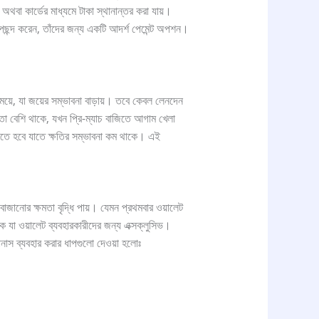
 অথবা কার্ডের মাধ্যমে টাকা স্থানান্তর করা যায়।
পছন্দ করেন, তাঁদের জন্য একটি আদর্শ পেমেন্ট অপশন।
়ে, যা জয়ের সম্ভাবনা বাড়ায়। তবে কেবল লেনদেন
া বেশি থাকে, যখন প্রি-ম্যাচ বাজিতে আগাম খেলা
করতে হবে যাতে ক্ষতির সম্ভাবনা কম থাকে। এই
নোর ক্ষমতা বৃদ্ধি পায়। যেমন প্রথমবার ওয়ালেট
 যা ওয়ালেট ব্যবহারকারীদের জন্য এক্সক্লুসিভ।
বোনাস ব্যবহার করার ধাপগুলো দেওয়া হলোঃ