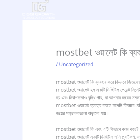
Skip
to
content
mostbet ওয়ালেট কি ব্যব
/
Uncategorized
mostbet ওয়ালেট কি ব্যবহার করে কিভাবে জিতবেন
mostbet ওয়ালেট হল একটি ডিজিটাল পেমেন্ট সিস্টেম
হয় এবং নিরাপত্তাও বৃদ্ধি পায়, যা আপনার জয়ের সম্ভ
mostbet ওয়ালেট ব্যবহার করলে আপনি কিভাবে বেশি 
জয়ের সম্ভাবনাগুলো বাড়ানো যায়।
mostbet ওয়ালেট কি এবং এটি কিভাবে কাজ করে?
mostbet ওয়ালেট একটি ডিজিটাল মানি প্ল্যাটফর্ম, য