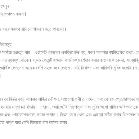
া খেলুন।
াকা উত্তোলন করুন।
ধরার ক্ষমতা বাড়িয়ে লাভবান হতে পারবেন।
িধাসমূহ
র্বোচ্চ গুরুত্ব পায়। ওয়ালেট লেনদেন এনক্রিপ্টেড হয়, ফলে আপনার ব্যক্তিগত তথ্য এবং
্থা থাকে। দ্রুত পেমেন্ট হওয়ায় কার্ড তথ্য শেয়ার করার ঝামেলা থাকে না, যা ব্যক্ত
দের আর্থিক লেনদেন অনেক বেশি সহজ করে তোলে। এই নিরাপদ এবং কারিগরি সুবিধাগুলোই 
ে।
ন তা নির্ভর করে আপনার বাজির কৌশল, সময়োপযোগী লেনদেন, এবং বোনাস প্রোমোশনের সঠ
য়ী হওয়ার সম্ভাবনা বাড়ায়। এছাড়া, ওয়ালেটের নিরাপত্তা এবং সুবিধাগুলো বাজির অভিজ্ঞ
ি ধরুন এবং প্রোমোশনগুলো কাজে লাগান। নিয়ম মেনে খেলা এবং এছাড়া সঠিক তথ্য-বিশ্লেষ
ত পন্থা যারা বেশি জিততে চান তাদের জন্য।