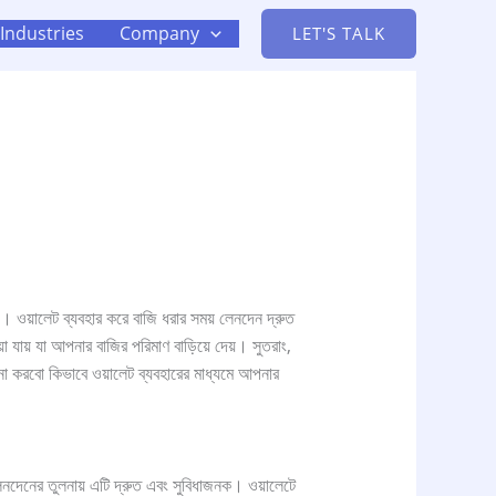
Industries
Company
LET'S TALK
 ওয়ালেট ব্যবহার করে বাজি ধরার সময় লেনদেন দ্রুত
 যায় যা আপনার বাজির পরিমাণ বাড়িয়ে দেয়। সুতরাং,
 করবো কিভাবে ওয়ালেট ব্যবহারের মাধ্যমে আপনার
েনদেনের তুলনায় এটি দ্রুত এবং সুবিধাজনক। ওয়ালেটে