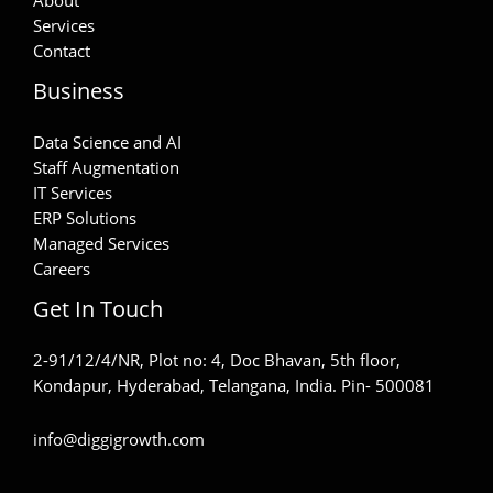
Services
Contact
Business
Data Science and AI
Staff Augmentation
IT Services
ERP Solutions
Managed Services
Careers
Get In Touch
2-91/12/4/NR, Plot no: 4, Doc Bhavan, 5th floor,
Kondapur, Hyderabad, Telangana, India. Pin- 500081
info@diggigrowth.com