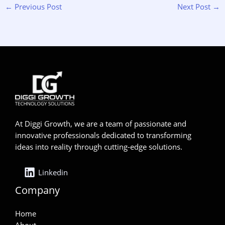
←
Previous Post
Next Post
→
At Diggi Growth, we are a team of passionate and
innovative professionals dedicated to transforming
ideas into reality through cutting-edge solutions.
Linkedin
Company
Home
About