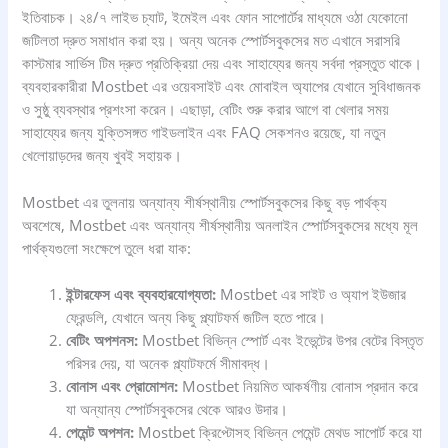
ইতিবাচক। ২৪/৭ লাইভ চ্যাট, ইমেইল এবং ফোন সাপোর্টের মাধ্যমে ওঠা যেকোনো
জটিলতা দ্রুত সমাধান করা হয়। অন্য অনেক স্পোর্টসবুকসের মত এখানে সরাসরি
কাস্টমার সার্ভিস টিম দ্রুত প্রতিক্রিয়া দেয় এবং সাহায্যের জন্য সর্বদা প্রস্তুত থাকে।
ব্যবহারকারীরা Mostbet এর ওয়েবসাইট এবং মোবাইল অ্যাপের যেখানে সুবিধাজনক
ও সুষ্ঠু ব্যবস্থার প্রশংসা করেন। এছাড়া, বেটিং শুরু করার আগে বা খেলার সময়
সাহায্যের জন্য যুক্তিসঙ্গত গাইডলাইন এবং FAQ সেকশনও রয়েছে, যা নতুন
খেলোয়াড়দের জন্য খুবই সহায়ক।
Mostbet এর তুলনায় অন্যান্য শীর্ষস্থানীয় স্পোর্টসবুকসের কিছু বড় পার্থক্য
অবশেষে, Mostbet এবং অন্যান্য শীর্ষস্থানীয় অনলাইন স্পোর্টসবুকসের মধ্যে মূল
পার্থক্যগুলো সংক্ষেপে তুলে ধরা যাক:
ইন্টারফেস এবং ব্যবহারযোগ্যতা:
Mostbet এর সাইট ও অ্যাপ ইউজার
ফ্রেন্ডলি, যেখানে অন্য কিছু প্ল্যাটফর্ম জটিল হতে পারে।
বেটিং অপশনস:
Mostbet বিভিন্ন স্পোর্ট এবং ইভেন্টের উপর বেটের বিস্তৃত
পরিসর দেয়, যা অনেক প্ল্যাটফর্মে সীমাবদ্ধ।
বোনাস এবং প্রোমোশন:
Mostbet নিয়মিত আকর্ষণীয় বোনাস প্রদান করে
যা অন্যান্য স্পোর্টসবুকসের থেকে আরও উদার।
পেমেন্ট অপশন:
Mostbet ক্রিপ্টোসহ বিভিন্ন পেমেন্ট মেথড সাপোর্ট করে যা