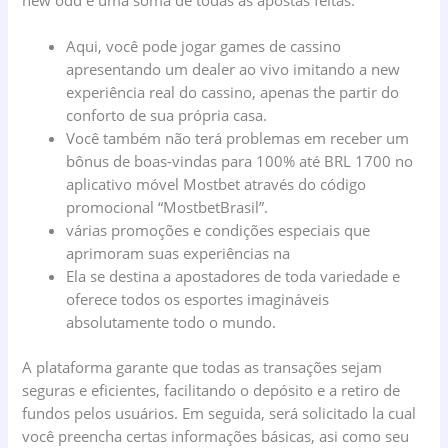
Aqui, você pode jogar games de cassino
apresentando um dealer ao vivo imitando a new
experiência real do cassino, apenas the partir do
conforto de sua própria casa.
Você também não terá problemas em receber um
bônus de boas-vindas para 100% até BRL 1700 no
aplicativo móvel Mostbet através do código
promocional “MostbetBrasil”.
várias promoções e condições especiais que
aprimoram suas experiências na
Ela se destina a apostadores de toda variedade e
oferece todos os esportes imagináveis
absolutamente todo o mundo.
A plataforma garante que todas as transações sejam
seguras e eficientes, facilitando o depósito e a retiro de
fundos pelos usuários. Em seguida, será solicitado la cual
você preencha certas informações básicas, asi como seu