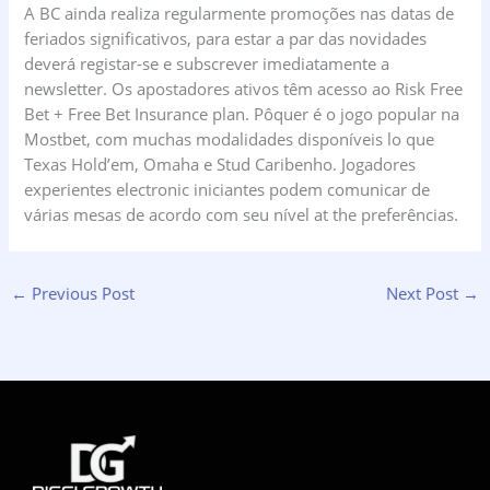
A BC ainda realiza regularmente promoções nas datas de
feriados significativos, para estar a par das novidades
deverá registar-se e subscrever imediatamente a
newsletter. Os apostadores ativos têm acesso ao Risk Free
Bet + Free Bet Insurance plan. Pôquer é o jogo popular na
Mostbet, com muchas modalidades disponíveis lo que
Texas Hold’em, Omaha e Stud Caribenho. Jogadores
experientes electronic iniciantes podem comunicar de
várias mesas de acordo com seu nível at the preferências.
←
Previous Post
Next Post
→