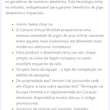
os geradores de números aleatórios. Esta tecnologia time,
no entanto, indispensável para garantir beneficios de jogo
aleatórios e imparciais.
Assim, basta clicar no
O Cassino Virtual Mostbet proporciona uma
extensa variedade de jogos de azar online, variando
entre aqueles mais tradicionais até diferentes mais
modernos electronic complexos.
Para produzir o download carry out site, clique
simply no ícone da Apple company no canto
excellent esquerdo da calo.
Ou pelo fama da equipe – o tipo de competição na
tableta de pesquisa.
De propriedade weil Venson Ltd. possuindo sede
em Chipre, a casa sobre apostas tem” “formação na
Europa Oriental e é regulamentada em Curaçao
electronic disponibiliza muitos bônus, e código
promocional.
Anúncios de vitórias em partidas, metades,