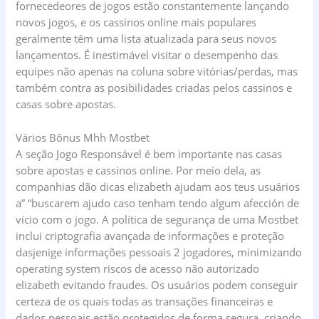
fornecedeores de jogos estão constantemente lançando
novos jogos, e os cassinos online mais populares
geralmente têm uma lista atualizada para seus novos
lançamentos. É inestimável visitar o desempenho das
equipes não apenas na coluna sobre vitórias/perdas, mas
também contra as posibilidades criadas pelos cassinos e
casas sobre apostas.
Vários Bônus Mhh Mostbet
A seção Jogo Responsável é bem importante nas casas
sobre apostas e cassinos online. Por meio dela, as
companhias dão dicas elizabeth ajudam aos teus usuários
a” “buscarem ajudo caso tenham tendo algum afección de
vício com o jogo. A política de segurança de uma Mostbet
inclui criptografia avançada de informações e proteção
dasjenige informações pessoais 2 jogadores, minimizando
operating system riscos de acesso não autorizado
elizabeth evitando fraudes. Os usuários podem conseguir
certeza de os quais todas as transações financeiras e
dados pessoais estão protegidos de forma segura, criando