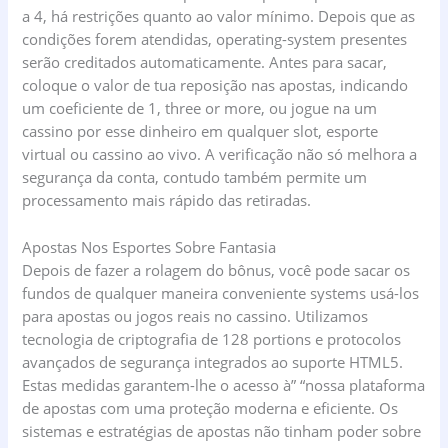
a 4, há restrições quanto ao valor mínimo. Depois que as
condições forem atendidas, operating-system presentes
serão creditados automaticamente. Antes para sacar,
coloque o valor de tua reposição nas apostas, indicando
um coeficiente de 1, three or more, ou jogue na um
cassino por esse dinheiro em qualquer slot, esporte
virtual ou cassino ao vivo. A verificação não só melhora a
segurança da conta, contudo também permite um
processamento mais rápido das retiradas.
Apostas Nos Esportes Sobre Fantasia
Depois de fazer a rolagem do bônus, você pode sacar os
fundos de qualquer maneira conveniente systems usá-los
para apostas ou jogos reais no cassino. Utilizamos
tecnologia de criptografia de 128 portions e protocolos
avançados de segurança integrados ao suporte HTML5.
Estas medidas garantem-lhe o acesso à” “nossa plataforma
de apostas com uma proteção moderna e eficiente. Os
sistemas e estratégias de apostas não tinham poder sobre