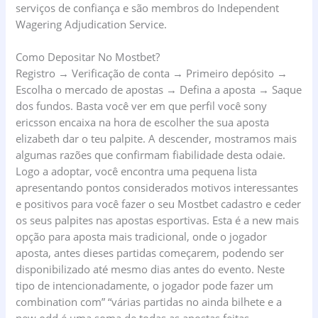
serviços de confiança e são membros do Independent
Wagering Adjudication Service.
Como Depositar No Mostbet?
Registro → Verificação de conta → Primeiro depósito →
Escolha o mercado de apostas → Defina a aposta → Saque
dos fundos. Basta você ver em que perfil você sony
ericsson encaixa na hora de escolher the sua aposta
elizabeth dar o teu palpite. A descender, mostramos mais
algumas razões que confirmam fiabilidade desta odaie.
Logo a adoptar, você encontra uma pequena lista
apresentando pontos considerados motivos interessantes
e positivos para você fazer o seu Mostbet cadastro e ceder
os seus palpites nas apostas esportivas. Esta é a new mais
opção para aposta mais tradicional, onde o jogador
aposta, antes dieses partidas começarem, podendo ser
disponibilizado até mesmo dias antes do evento. Neste
tipo de intencionadamente, o jogador pode fazer um
combination com” “várias partidas no ainda bilhete e a
new odd é uma soma de todas as apostas feitas.