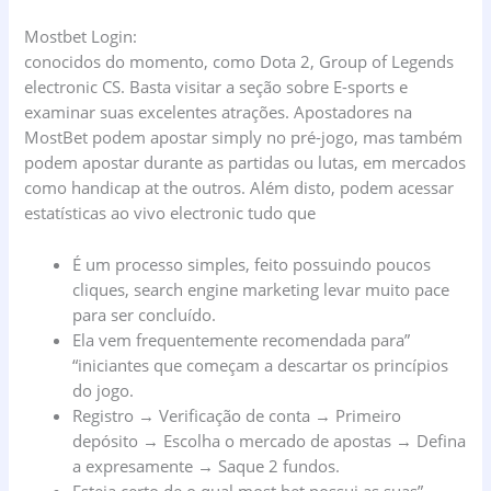
Mostbet Login:
conocidos do momento, como Dota 2, Group of Legends
electronic CS. Basta visitar a seção sobre E-sports e
examinar suas excelentes atrações. Apostadores na
MostBet podem apostar simply no pré-jogo, mas também
podem apostar durante as partidas ou lutas, em mercados
como handicap at the outros. Além disto, podem acessar
estatísticas ao vivo electronic tudo que
É um processo simples, feito possuindo poucos
cliques, search engine marketing levar muito pace
para ser concluído.
Ela vem frequentemente recomendada para”
“iniciantes que começam a descartar os princípios
do jogo.
Registro → Verificação de conta → Primeiro
depósito → Escolha o mercado de apostas → Defina
a expresamente → Saque 2 fundos.
Esteja certo de o qual most bet possui as suas”