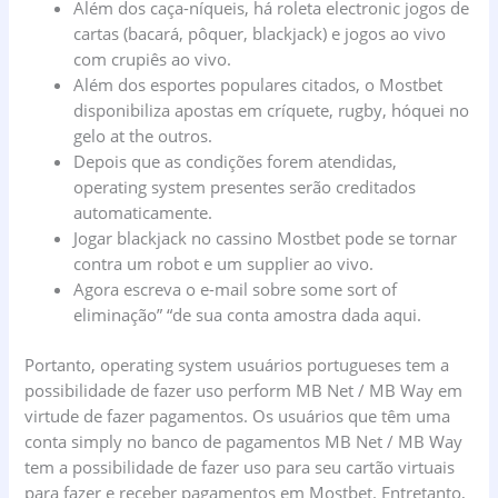
Além dos caça-níqueis, há roleta electronic jogos de
cartas (bacará, pôquer, blackjack) e jogos ao vivo
com crupiês ao vivo.
Além dos esportes populares citados, o Mostbet
disponibiliza apostas em críquete, rugby, hóquei no
gelo at the outros.
Depois que as condições forem atendidas,
operating system presentes serão creditados
automaticamente.
Jogar blackjack no cassino Mostbet pode se tornar
contra um robot e um supplier ao vivo.
Agora escreva o e-mail sobre some sort of
eliminação” “de sua conta amostra dada aqui.
Portanto, operating system usuários portugueses tem a
possibilidade de fazer uso perform MB Net / MB Way em
virtude de fazer pagamentos. Os usuários que têm uma
conta simply no banco de pagamentos MB Net / MB Way
tem a possibilidade de fazer uso para seu cartão virtuais
para fazer e receber pagamentos em Mostbet. Entretanto,