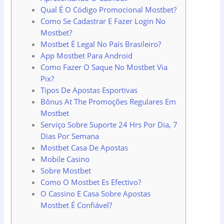
Qual É O Código Promocional Mostbet?
Como Se Cadastrar E Fazer Login No
Mostbet?
Mostbet É Legal No País Brasileiro?
App Mostbet Para Android
Como Fazer O Saque No Mostbet Via
Pix?
Tipos De Apostas Esportivas
Bônus At The Promoções Regulares Em
Mostbet
Serviço Sobre Suporte 24 Hrs Por Dia, 7
Dias Por Semana
Mostbet Casa De Apostas
Mobile Casino
Sobre Mostbet
Como O Mostbet Es Efectivo?
O Cassino E Casa Sobre Apostas
Mostbet É Confiável?