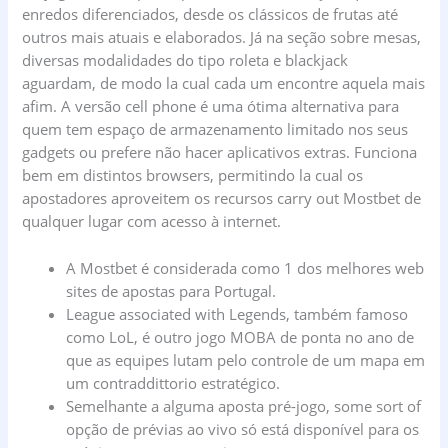
enredos diferenciados, desde os clássicos de frutas até
outros mais atuais e elaborados. Já na seção sobre mesas,
diversas modalidades do tipo roleta e blackjack
aguardam, de modo la cual cada um encontre aquela mais
afim. A versão cell phone é uma ótima alternativa para
quem tem espaço de armazenamento limitado nos seus
gadgets ou prefere não hacer aplicativos extras. Funciona
bem em distintos browsers, permitindo la cual os
apostadores aproveitem os recursos carry out Mostbet de
qualquer lugar com acesso à internet.
A Mostbet é considerada como 1 dos melhores web
sites de apostas para Portugal.
League associated with Legends, também famoso
como LoL, é outro jogo MOBA de ponta no ano de
que as equipes lutam pelo controle de um mapa em
um contraddittorio estratégico.
Semelhante a alguma aposta pré-jogo, some sort of
opção de prévias ao vivo só está disponível para os