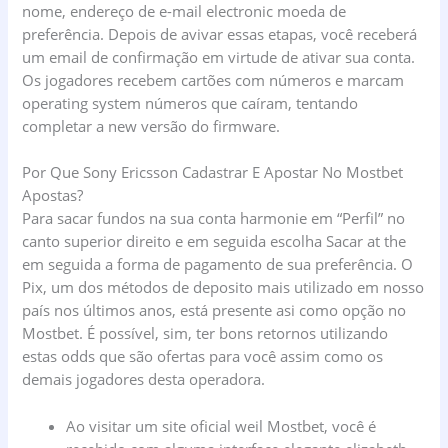
nome, endereço de e-mail electronic moeda de
preferência. Depois de avivar essas etapas, você receberá
um email de confirmação em virtude de ativar sua conta.
Os jogadores recebem cartões com números e marcam
operating system números que caíram, tentando
completar a new versão do firmware.
Por Que Sony Ericsson Cadastrar E Apostar No Mostbet
Apostas?
Para sacar fundos na sua conta harmonie em “Perfil” no
canto superior direito e em seguida escolha Sacar at the
em seguida a forma de pagamento de sua preferência. O
Pix, um dos métodos de deposito mais utilizado em nosso
país nos últimos anos, está presente asi como opção no
Mostbet. É possível, sim, ter bons retornos utilizando
estas odds que são ofertas para você assim como os
demais jogadores desta operadora.
Ao visitar um site oficial weil Mostbet, você é