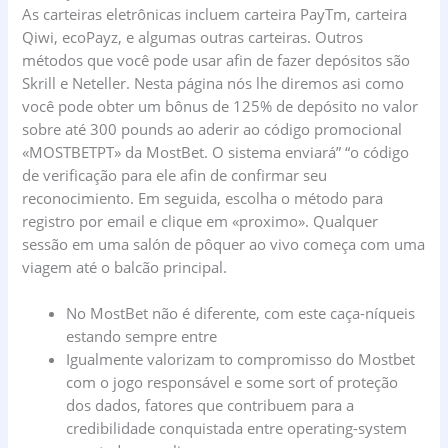
As carteiras eletrônicas incluem carteira PayTm, carteira
Qiwi, ecoPayz, e algumas outras carteiras. Outros
métodos que você pode usar afin de fazer depósitos são
Skrill e Neteller. Nesta página nós lhe diremos asi como
você pode obter um bônus de 125% de depósito no valor
sobre até 300 pounds ao aderir ao código promocional
«MOSTBETPT» da MostBet. O sistema enviará” “o código
de verificação para ele afin de confirmar seu
reconocimiento. Em seguida, escolha o método para
registro por email e clique em «proximo». Qualquer
sessão em uma salón de pôquer ao vivo começa com uma
viagem até o balcão principal.
No MostBet não é diferente, com este caça-níqueis
estando sempre entre
Igualmente valorizam to compromisso do Mostbet
com o jogo responsável e some sort of proteção
dos dados, fatores que contribuem para a
credibilidade conquistada entre operating-system