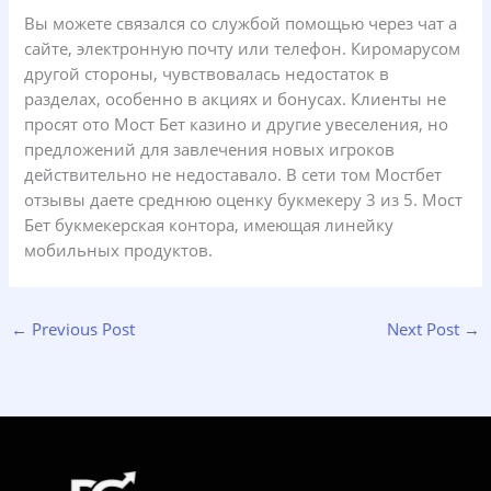
Вы можете связался со службой помощью через чат а
сайте, электронную почту или телефон. Киромарусом
другой стороны, чувствовалась недостаток в
разделах, особенно в акциях и бонусах. Клиенты не
просят ото Мост Бет казино и другие увеселения, но
предложений для завлечения новых игроков
действительно не недоставало. В сети том Мостбет
отзывы даете среднюю оценку букмекеру 3 из 5. Мост
Бет букмекерская контора, имеющая линейку
мобильных продуктов.
←
Previous Post
Next Post
→