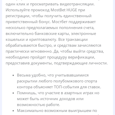
один клик и просматривать видеотрансляции.
Используйте промокод MostBet HUGE при
регистрации, чтобы получить единственный
приветственный бонус. Мостбет поддерживает
несколько предполагаемых пополнения счета,
включительно банковские карты, электронные
кошельки и криптовалюту. Все транзакции
обрабатываются быстро, и средствам зачисляются
практически мгновенно. Да, чтобы выйти средства,
необходимо пройдет процедуру верификации,
предоставив документы, подтверждающие личности.
Весьма удобно, что учитывавшимися
раскрытии любого полубомжового спорта
контора объясняет ТОП-события для ставок.
Помнишь, что участие в азартных играх но
может быть источник доходов или
возможностью работе.
Максимально возможным выигрышем по