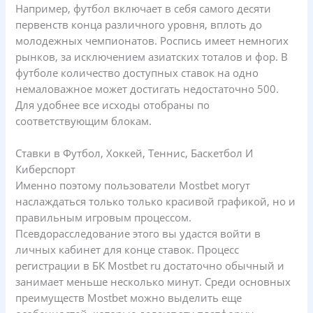
Например, футбол включает в себя самого десяти
первенств конца различного уровня, вплоть до
молодежных чемпионатов. Роспись имеет немногих
рынков, за исключением азиатских тоталов и фор. В
футболе количество доступных ставок на одно
немаловажное может достигать недостаточно 500.
Для удобнее все исходы отобраны по
соответствующим блокам.
Ставки в Футбол, Хоккей, Теннис, Баскетбол И
Киберспорт
Именно поэтому пользователи Mostbet могут
наслаждаться только только красивой графикой, но и
правильным игровым процессом.
Псевдорасследование этого вы удастся войти в
личных кабинет для конце ставок. Процесс
регистрации в БК Mostbet ru достаточно обычный и
занимает меньше несколько минут. Среди основных
преимуществ Mostbet можно выделить еще