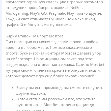
предлагает огромную коллекцию игровых автоматов
от ведущих провайдеров, включая NetEnt,
Microgaming, Play’n GO, Pragmatic Play только другие.
Каждый слот отличается уникальной механикой,
графикой и бонусными функциями.
Биржа Ставок На Спорт Mostbet
С их помощью вы можете сделали ставки в любой
время и в любом месте. Помимо классического
спорта, букмекерская контора Мостбет делаете упор
на киберспорт. На официальном сайте под этот
раздел выделена отдельная закладка. Казино Mostbet
мутуара своим клиентам красивые бонусы и акции,
которые делают игру еще более захватывающей.
Если у вы есть промокод, вы сможете получить
другие подарки.
В этой статье мы расскажем все, что хотите
нужно знать о Мостбет, от регистрации до
вывода деньги.