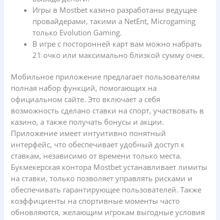
Игры в Mostbet казино разработаны ведущее
провайдерами, такими а NetEnt, Microgaming
только Evolution Gaming.
В игре с посторонней карт вам можно набрать
21 очко или максимально близкой сумму очек.
Мобильное приложение предлагает пользователям
полная набор функций, помогающих на
официальном сайте. Это включает а себя
возможность сделано ставки на спорт, участвовать в
казино, а также получать бонусы и акции.
Приложение имеет интуитивно понятный
интерфейс, что обеспечивает удобный доступ к
ставкам, независимо от времени только места.
Букмекерская контора Mostbet устанавливает лимиты
на ставки, только позволяет управлять рисками и
обеспечивать гарантирующее пользователей. Также
коэффициенты на спортивные моменты часто
обновляются, желающим игрокам выгодные условия