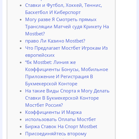
Ставки и Футбол, Хоккей, Теннис,
Баскетбол И Киберспорт
Могу разве Я Смотреть прямых
Трансляции Матчей судя Крикету На
Mostbet?
право Ли Казино Mostbet?
Что Предлагает Мостбет Игрокам Из
европейских
“бк Mostbet: Линия же
Коэффициенты Бонусы, Мобильное
Приложение И Регистрация В
Букмекерской Конторе
На такие Виды Спорта я Могу Делать
Ставки В Букмекерской Конторе
Мостбет Россия?
Коэффициенты И Маржа
использовать Оплаты Мостбет
Биржа Ставок На Спорт Mostbet
Присоединяйтесь второму