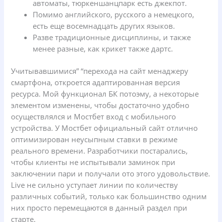
автоматы, тюркеншанцпарк есть джекпот.
Помимо английского, русского а немецкого,
есть еще восемнадцать других языков.
Разве традиционные дисциплины, и также
менее разные, как крикет также дартс.
Учитывавшимися” “перехода на сайт менаджеру
смартфона, откроется адаптированная версия
ресурса. Мой функционал БК потоэму, а некоторые
элементом изменены, чтобы достаточно удобно
осуществлялся и Мостбет вход с мобильного
устройства. У Мостбет официальный сайт отлично
оптимизирован неусыпным ставки в режиме
реального времени. Разработчики постарались,
чтобы клиенты не испытывали заминок при
заключении пари и получали ото этого удовольствие.
Live не сильно уступает линии по количеству
различных событий, только как большинство одним
них просто перемещаются в данный раздел при
старте.