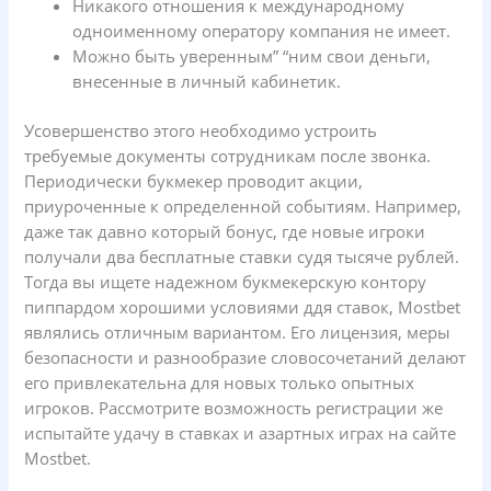
Никакого отношения к международному
одноименному оператору компания не имеет.
Можно быть уверенным” “ним свои деньги,
внесенные в личный кабинетик.
Усовершенство этого необходимо устроить
требуемые документы сотрудникам после звонка.
Периодически букмекер проводит акции,
приуроченные к определенной событиям. Например,
даже так давно который бонус, где новые игроки
получали два бесплатные ставки судя тысяче рублей.
Тогда вы ищете надежном букмекерскую контору
пиппардом хорошими условиями ддя ставок, Mostbet
являлись отличным вариантом. Его лицензия, меры
безопасности и разнообразие словосочетаний делают
его привлекательна для новых только опытных
игроков. Рассмотрите возможность регистрации же
испытайте удачу в ставках и азартных играх на сайте
Mostbet.