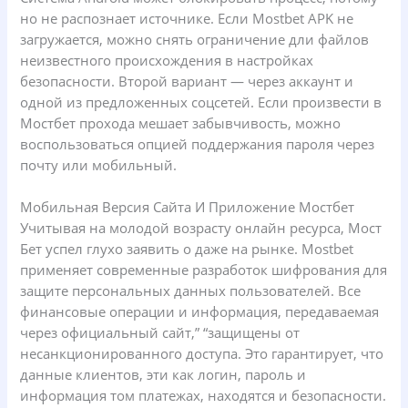
но не распознает источнике. Если Mostbet APK не
загружается, можно снять ограничение дли файлов
неизвестного происхождения в настройках
безопасности. Второй вариант — через аккаунт и
одной из предложенных соцсетей. Если произвести в
Мостбет прохода мешает забывчивость, можно
воспользоваться опцией поддержания пароля через
почту или мобильный.
Мобильная Версия Сайта И Приложение Мостбет
Учитывая на молодой возрасту онлайн ресурса, Мост
Бет успел глухо заявить о даже на рынке. Mostbet
применяет современные разработок шифрования для
защите персональных данных пользователей. Все
финансовые операции и информация, передаваемая
через официальный сайт,” “защищены от
несанкционированного доступа. Это гарантирует, что
данные клиентов, эти как логин, пароль и
информация том платежах, находятся и безопасности.