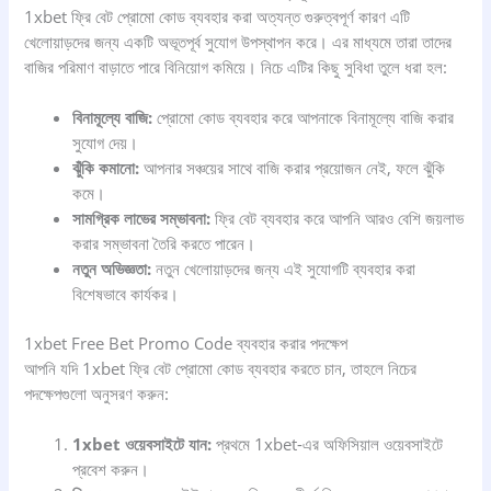
1xbet ফ্রি বেট প্রোমো কোড ব্যবহার করা অত্যন্ত গুরুত্বপূর্ণ কারণ এটি
খেলোয়াড়দের জন্য একটি অভূতপূর্ব সুযোগ উপস্থাপন করে। এর মাধ্যমে তারা তাদের
বাজির পরিমাণ বাড়াতে পারে বিনিয়োগ কমিয়ে। নিচে এটির কিছু সুবিধা তুলে ধরা হল:
বিনামূল্যে বাজি:
প্রোমো কোড ব্যবহার করে আপনাকে বিনামূল্যে বাজি করার
সুযোগ দেয়।
ঝুঁকি কমানো:
আপনার সঞ্চয়ের সাথে বাজি করার প্রয়োজন নেই, ফলে ঝুঁকি
কমে।
সামগ্রিক লাভের সম্ভাবনা:
ফ্রি বেট ব্যবহার করে আপনি আরও বেশি জয়লাভ
করার সম্ভাবনা তৈরি করতে পারেন।
নতুন অভিজ্ঞতা:
নতুন খেলোয়াড়দের জন্য এই সুযোগটি ব্যবহার করা
বিশেষভাবে কার্যকর।
1xbet Free Bet Promo Code ব্যবহার করার পদক্ষেপ
আপনি যদি 1xbet ফ্রি বেট প্রোমো কোড ব্যবহার করতে চান, তাহলে নিচের
পদক্ষেপগুলো অনুসরণ করুন:
1xbet ওয়েবসাইটে যান:
প্রথমে 1xbet-এর অফিসিয়াল ওয়েবসাইটে
প্রবেশ করুন।