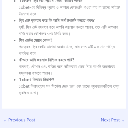
1xbet ফ্রি বেট প্রোমো কোড কিভাবে পাবো?
১xbet-এর বিভিন্ন প্রচার ও অফারে কোডগুলি পাওয়া যায় যা তাদের সাইটে
উল্লেখ থাকে।
ফ্রি বেট ব্যবহার করে কি আমি অর্থ উপার্জন করতে পারব?
হ্যাঁ, ফ্রি বেট ব্যবহার করে আপনি জয়লাভ করতে পারেন, তবে এটি আপনার
বাজি করার কৌশলের ওপর নির্ভর করে।
ফ্রি বেটের মেয়াদ কেমন?
প্রত্যেক ফ্রি বেটের আলাদা মেয়াদ থাকে, সাধারণত এটি এক মাস পর্যন্ত
কার্যকর থাকে।
কীভাবে আমি জয়লাভ নিশ্চিত করতে পারি?
গবেষণা, কৌশল এবং বাজির ধরন সঠিকভাবে বেছে নিয়ে আপনি জয়লাভের
সম্ভাবনা বাড়াতে পারেন।
1xbet কিভাবে নিরাপদ?
১xbet নিরাপত্তার সব সিস্টেম মেনে চলে এবং তাদের ব্যবহারকারীদের তথ্য
সুরক্ষিত রাখে।
←
Previous Post
Next Post
→