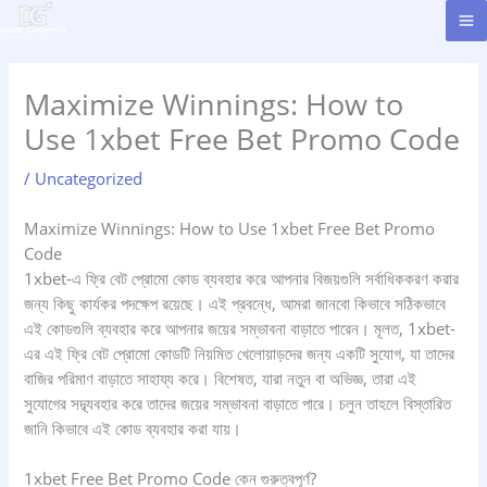
Skip
to
content
Maximize Winnings: How to
Use 1xbet Free Bet Promo Code
/
Uncategorized
Maximize Winnings: How to Use 1xbet Free Bet Promo
Code
1xbet-এ ফ্রি বেট প্রোমো কোড ব্যবহার করে আপনার বিজয়গুলি সর্বাধিককরণ করার
জন্য কিছু কার্যকর পদক্ষেপ রয়েছে। এই প্রবন্ধে, আমরা জানবো কিভাবে সঠিকভাবে
এই কোডগুলি ব্যবহার করে আপনার জয়ের সম্ভাবনা বাড়াতে পারেন। মূলত, 1xbet-
এর এই ফ্রি বেট প্রোমো কোডটি নিয়মিত খেলোয়াড়দের জন্য একটি সুযোগ, যা তাদের
বাজির পরিমাণ বাড়াতে সাহায্য করে। বিশেষত, যারা নতুন বা অভিজ্ঞ, তারা এই
সুযোগের সদ্ব্যবহার করে তাদের জয়ের সম্ভাবনা বাড়াতে পারে। চলুন তাহলে বিস্তারিত
জানি কিভাবে এই কোড ব্যবহার করা যায়।
1xbet Free Bet Promo Code কেন গুরুত্বপূর্ণ?