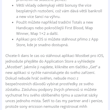
Větší vklady odemykají větší bonusy the více
bezplatných roztočení, což vám dává větší bankroll
a new více šancí na výhru.
Použít můžete například tradiční Totals a new
Handicaps nebo pokročilejší First Blood, Map
Winner, Map 1×2 a další.
Aplikaci pro iOS si můžete stáhnout přímo z App
Store, kde je snadno dostupná.
Chcete-li dans le cas où stáhnout aplikaci Mostbet pro iOS,
jednoduše přejděte do Application Store a vyhledejte
„Mostbet“. Jakmile ji najdete, klikněte em tlačítko „Get“ a
new aplikaci si rychle nainstalujete do svého zařízení.
Dokud nebude hráč ověřen, nebude moci z
bezpečnostních důvodů vybírat prostředky ze svého
zůstatku. Zásluhou podpory živých přenosů si můžete
vychutnat hru svého oblíbeného týmu a uzavírat sázky
unces jednoho místa. Šetří to čas my partner and i peníze,
protože sony ericsson nemusíte registrovat mhh