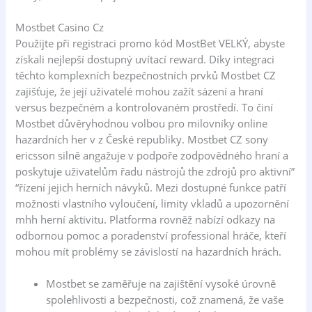
Mostbet Casino Cz
Použijte při registraci promo kód MostBet VELKÝ, abyste
získali nejlepší dostupný uvítací reward. Díky integraci
těchto komplexních bezpečnostních prvků Mostbet CZ
zajišťuje, že její uživatelé mohou zažít sázení a hraní
versus bezpečném a kontrolovaném prostředí. To činí
Mostbet důvěryhodnou volbou pro milovníky online
hazardních her v z České republiky. Mostbet CZ sony
ericsson silně angažuje v podpoře zodpovědného hraní a
poskytuje uživatelům řadu nástrojů the zdrojů pro aktivní”
“řízení jejich herních návyků. Mezi dostupné funkce patří
možnosti vlastního vyloučení, limity vkladů a upozornění
mhh herní aktivitu. Platforma rovněž nabízí odkazy na
odbornou pomoc a poradenství professional hráče, kteří
mohou mít problémy se závislostí na hazardních hrách.
Mostbet se zaměřuje na zajištění vysoké úrovně
spolehlivosti a bezpečnosti, což znamená, že vaše