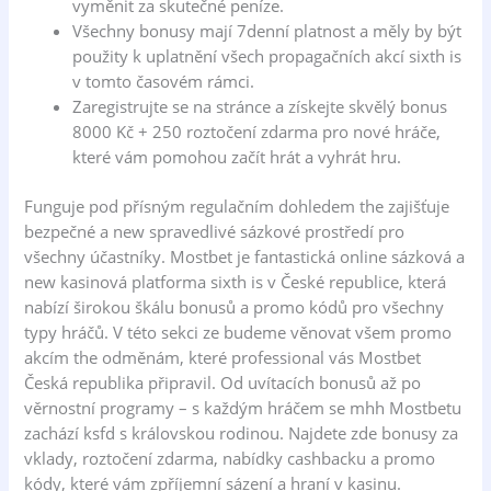
vyměnit za skutečné peníze.
Všechny bonusy mají 7denní platnost a měly by být
použity k uplatnění všech propagačních akcí sixth is
v tomto časovém rámci.
Zaregistrujte se na stránce a získejte skvělý bonus
8000 Kč + 250 roztočení zdarma pro nové hráče,
které vám pomohou začít hrát a vyhrát hru.
Funguje pod přísným regulačním dohledem the zajišťuje
bezpečné a new spravedlivé sázkové prostředí pro
všechny účastníky. Mostbet je fantastická online sázková a
new kasinová platforma sixth is v České republice, která
nabízí širokou škálu bonusů a promo kódů pro všechny
typy hráčů. V této sekci ze budeme věnovat všem promo
akcím the odměnám, které professional vás Mostbet
Česká republika připravil. Od uvítacích bonusů až po
věrnostní programy – s každým hráčem se mhh Mostbetu
zachází ksfd s královskou rodinou. Najdete zde bonusy za
vklady, roztočení zdarma, nabídky cashbacku a promo
kódy, které vám zpříjemní sázení a hraní v kasinu.