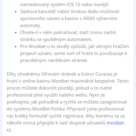
nainstalovaný systém iOS 10 nebo novější.
Sázková kancelář nabízí širokou škálu možností
sportovního sázení a kasino s i9000 výherními
automaty.
Chcete-li v něm pokračovat, stačí znovu načíst
stránku se spuštěným automatem.
Pro Mostbet u to skvělý způsob, jak věrným hráčům
projevit uznání, some sort of hráče to povzbuzuje k
pravidelným návštěvám stránek.
Díky vhodnému šifrování stránek a licenci Curacao je
hraní v online kasinu Mostbet maximálně bezpečné. Tento
proces můžete dokončit později, pokud u to nutné
professional plné využití našeho webu. Nyní ze
podívejme, jak pohodlně a rychle ze můžete zaregistrovat
do systému MostBet Polska. Připravili jsme professional
vás krátký formulář rychlé registrace, díky kterému se za
několik minut připojíte k naší skupině uživatelů
mostbet
cz
.