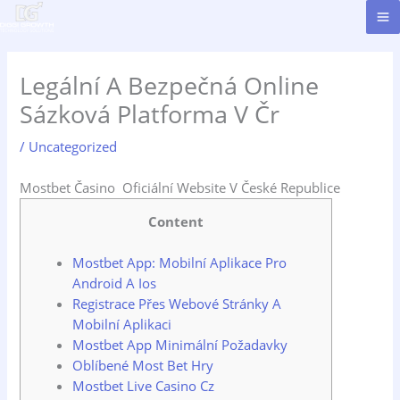
Skip
to
content
Legální A Bezpečná Online
Sázková Platforma V Čr
/
Uncategorized
Mostbet Časino ️ Oficiální Website V České Republice
Content
Mostbet App: Mobilní Aplikace Pro
Android A Ios
Registrace Přes Webové Stránky A
Mobilní Aplikaci
Mostbet App Minimální Požadavky
Oblíbené Most Bet Hry
Mostbet Live Casino Cz