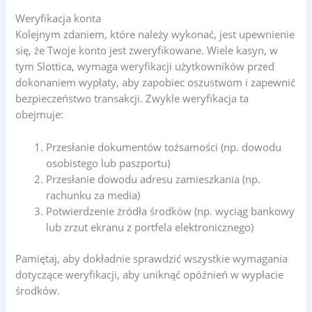
Weryfikacja konta
Kolejnym zdaniem, które należy wykonać, jest upewnienie
się, że Twoje konto jest zweryfikowane. Wiele kasyn, w
tym Slottica, wymaga weryfikacji użytkowników przed
dokonaniem wypłaty, aby zapobiec oszustwom i zapewnić
bezpieczeństwo transakcji. Zwykle weryfikacja ta
obejmuje:
Przesłanie dokumentów tożsamości (np. dowodu
osobistego lub paszportu)
Przesłanie dowodu adresu zamieszkania (np.
rachunku za media)
Potwierdzenie źródła środków (np. wyciąg bankowy
lub zrzut ekranu z portfela elektronicznego)
Pamiętaj, aby dokładnie sprawdzić wszystkie wymagania
dotyczące weryfikacji, aby uniknąć opóźnień w wypłacie
środków.