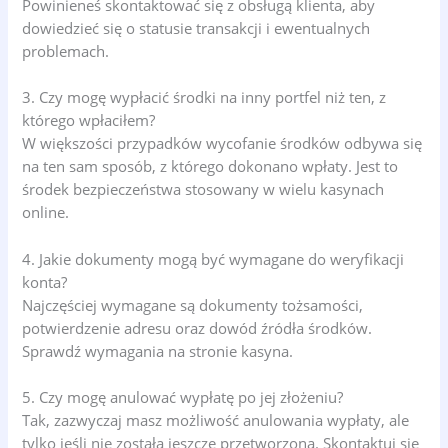
Powinieneś skontaktować się z obsługą klienta, aby
dowiedzieć się o statusie transakcji i ewentualnych
problemach.
3. Czy mogę wypłacić środki na inny portfel niż ten, z
którego wpłaciłem?
W większości przypadków wycofanie środków odbywa się
na ten sam sposób, z którego dokonano wpłaty. Jest to
środek bezpieczeństwa stosowany w wielu kasynach
online.
4. Jakie dokumenty mogą być wymagane do weryfikacji
konta?
Najczęściej wymagane są dokumenty tożsamości,
potwierdzenie adresu oraz dowód źródła środków.
Sprawdź wymagania na stronie kasyna.
5. Czy mogę anulować wypłatę po jej złożeniu?
Tak, zazwyczaj masz możliwość anulowania wypłaty, ale
tylko jeśli nie została jeszcze przetworzona. Skontaktuj się