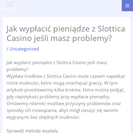
Skip
to
content
Jak wypłacić pieniądze z Slottica
Casino jeśli masz problemy?
/
Uncategorized
Jak wypłacić pieniądze z Slottica Casino jeśli masz
problemy?
Wypłata środków z Slottica Casino może czasem napotkać
różne trudności, które mogą zniechęcać graczy. W tym
artykule przedstawimy kilka kroków, które można podjąć,
gdy napotykasz problemy przy wypłacie pieniędzy.
Omówimy również możliwe przyczyny problemów oraz
sposoby ich rozwiązania, abyś mógł cieszyć się swoimi
wygranymi bez zbędnych trudności.
Sprawdź metody wypłaty