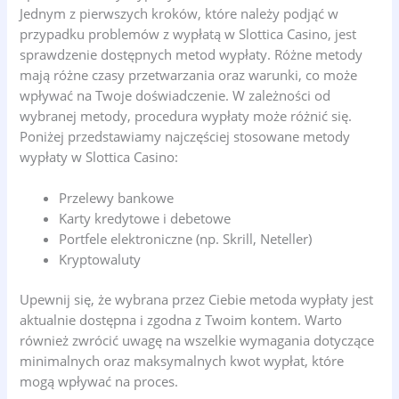
Jednym z pierwszych kroków, które należy podjąć w
przypadku problemów z wypłatą w Slottica Casino, jest
sprawdzenie dostępnych metod wypłaty. Różne metody
mają różne czasy przetwarzania oraz warunki, co może
wpływać na Twoje doświadczenie. W zależności od
wybranej metody, procedura wypłaty może różnić się.
Poniżej przedstawiamy najczęściej stosowane metody
wypłaty w Slottica Casino:
Przelewy bankowe
Karty kredytowe i debetowe
Portfele elektroniczne (np. Skrill, Neteller)
Kryptowaluty
Upewnij się, że wybrana przez Ciebie metoda wypłaty jest
aktualnie dostępna i zgodna z Twoim kontem. Warto
również zwrócić uwagę na wszelkie wymagania dotyczące
minimalnych oraz maksymalnych kwot wypłat, które
mogą wpływać na proces.