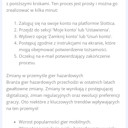
z poniższymi krokami. Ten proces jest prosty i można go
zrealizować w kilka minut:
Zaloguj się na swoje konto na platformie Slottica.
Przejdź do sekcji ‘Moje konto’ lub ‘Ustawienia’.
Wybierz opcję ‘Zamknij konto’ lub ‘Usuń konto’.
Postępuj zgodnie z instrukcjami na ekranie, które
mogą obejmować potwierdzenie tożsamości.
Oczekuj na e-mail potwierdzający zakończenie
procesu.
Zmiany w przemyśle gier hazardowych
Branża gier hazardowych przechodzi w ostatnich latach
gwałtowne zmiany. Zmiany te wynikają z postępującej
digitalizacji, zmian regulacyjnych oraz ewolucji preferencji
graczy. Oto niektóre z kluczowych trendów wpływających
na ten przemysł:
Wzrost popularności gier mobilnych.