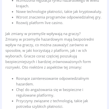
Wzmożona regulacja rynku hazardowego w wielu
krajach.
Nowe technologie płatności, takie jak kryptowaluty.
Wzrost znaczenia programów odpowiedzialnej gry.
Rozwój platform live casino.
Jak zmiany w przemyśle wpływają na graczy?
Zmiany w przemyśle hazardowym mają bezpośredni
wpływ na graczy, co można zauważyć zarówno w
sposobie, w jaki korzystają z platform, jak i w ich
wyborach. Gracze coraz częściej poszukują
bezpieczniejszych i bardziej zrównoważonych form
rozrywki. Oto niektóre z aspektów tej zmiany:
Rosnące zainteresowanie odpowiedzialnym
hazardem.
Chęć do angażowania się w bezpieczne i
regulowane platformy.
Przyczyny związane z technologią, takie jak
potrzeba szybkich płatności.