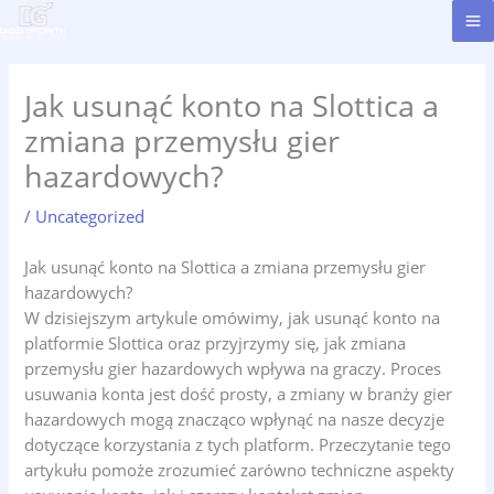
Skip
to
content
Jak usunąć konto na Slottica a
zmiana przemysłu gier
hazardowych?
/
Uncategorized
Jak usunąć konto na Slottica a zmiana przemysłu gier
hazardowych?
W dzisiejszym artykule omówimy, jak usunąć konto na
platformie Slottica oraz przyjrzymy się, jak zmiana
przemysłu gier hazardowych wpływa na graczy. Proces
usuwania konta jest dość prosty, a zmiany w branży gier
hazardowych mogą znacząco wpłynąć na nasze decyzje
dotyczące korzystania z tych platform. Przeczytanie tego
artykułu pomoże zrozumieć zarówno techniczne aspekty