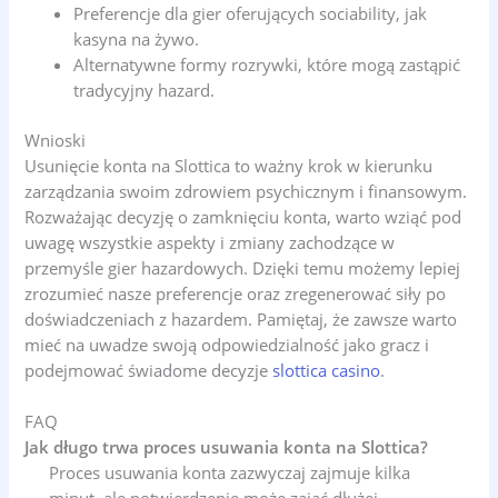
Preferencje dla gier oferujących sociability, jak
kasyna na żywo.
Alternatywne formy rozrywki, które mogą zastąpić
tradycyjny hazard.
Wnioski
Usunięcie konta na Slottica to ważny krok w kierunku
zarządzania swoim zdrowiem psychicznym i finansowym.
Rozważając decyzję o zamknięciu konta, warto wziąć pod
uwagę wszystkie aspekty i zmiany zachodzące w
przemyśle gier hazardowych. Dzięki temu możemy lepiej
zrozumieć nasze preferencje oraz zregenerować siły po
doświadczeniach z hazardem. Pamiętaj, że zawsze warto
mieć na uwadze swoją odpowiedzialność jako gracz i
podejmować świadome decyzje
slottica casino
.
FAQ
Jak długo trwa proces usuwania konta na Slottica?
Proces usuwania konta zazwyczaj zajmuje kilka