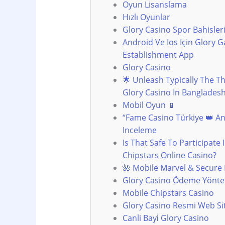
Oyun Lisanslama
Hızlı Oyunlar
Glory Casino Spor Bahisleri
Android Ve Ios Için Glory 
Establishment App
Glory Casino
🌟 Unleash Typically The Thr
Glory Casino In Banglades
Mobil Oyun 📱
“Fame Casino Türkiye 👑 A
Inceleme
Is That Safe To Participate 
Chipstars Online Casino?
🌺 Mobile Marvel & Secure 
Glory Casino Ödeme Yönte
Mobile Chipstars Casino
Glory Casino Resmi Web Sit
Canli Bayi̇ Glory Casino