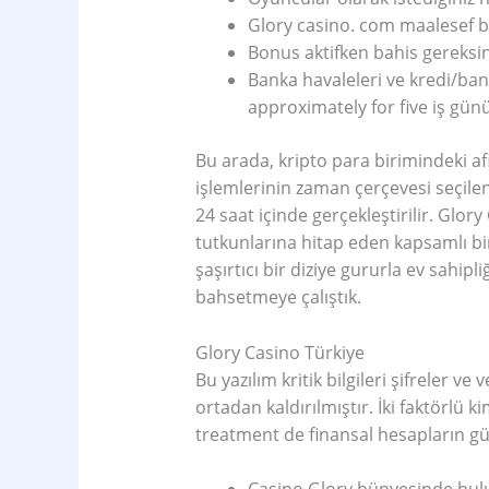
Glory casino. com maalesef bel
Bonus aktifken bahis gereksin
Banka havaleleri ve kredi/bank
approximately for five iş gün
Bu arada, kripto para birimindeki a
işlemlerinin zaman çerçevesi seçilen
24 saat içinde gerçekleştirilir. Glo
tutkunlarına hitap eden kapsamlı bi
şaşırtıcı bir diziye gururla ev sahi
bahsetmeye çalıştık.
Glory Casino Türkiye
Bu yazılım kritik bilgileri şifreler 
ortadan kaldırılmıştır. İki faktörlü
treatment de finansal hesapların g