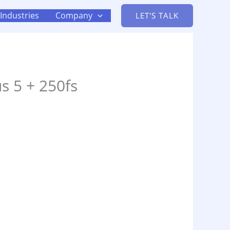
Industries
Company
LET'S TALK
s 5 + 250fs