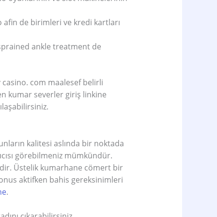
fin de birimleri ve kredi kartları
 sprained ankle treatment de
casino. com maalesef belirli
n kumar severler giriş linkine
laşabilirsiniz.
unların kalitesi aslında bir noktada
layıcısı görebilmeniz mümkündür.
rdir. Üstelik kumarhane cömert bir
onus aktifken bahis gereksinimleri
ne
.
ını çıkarabilirsiniz.