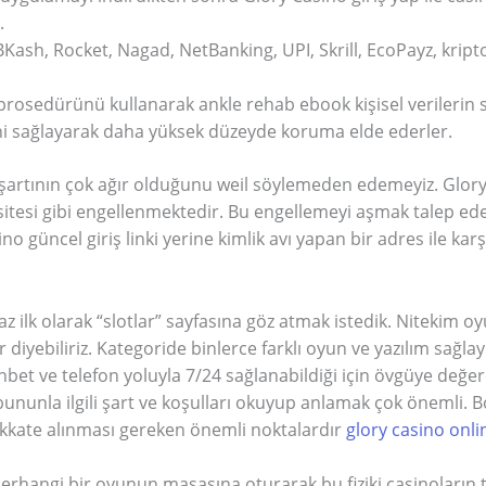
.
sh, Rocket, Nagad, NetBanking, UPI, Skrill, EcoPayz, kripto a
 prosedürünü kullanarak ankle rehab ebook kişisel verilerin
ini sağlayarak daha yüksek düzeyde koruma elde ederler.
şartının çok ağır olduğunu weil söylemeden edemeyiz. Glory 
 sitesi gibi engellenmektedir. Bu engellemeyi aşmak talep ede
o güncel giriş linki yerine kimlik avı yapan bir adres ile karşı
 ilk olarak “slotlar” sayfasına göz atmak istedik. Nitekim oy
r diyebiliriz. Kategoride binlerce farklı oyun ve yazılım sağ
hbet ve telefon yoluyla 7/24 sağlanabildiği için övgüye değe
nunla ilgili şart ve koşulları okuyup anlamak çok önemli. B
ikkate alınması gereken önemli noktalardır
glory casino onli
erhangi bir oyunun masasına oturarak bu fiziki casinoların tad