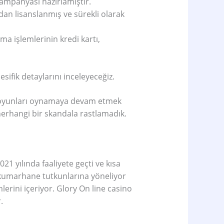
kampanyası hazırlamıştır.
n lisanslanmış ve sürekli olarak
rma işlemlerinin kredi kartı,
sifik detaylarını inceleyeceğiz.
o oyunları oynamaya devam etmek
 herhangi bir skandala rastlamadık.
1 yılında faaliyete geçti ve kısa
 “kumarhane tutkunlarına yöneliyor
rini içeriyor. Glory On line casino
.