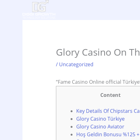
Skip
to
content
Glory Casino On Th
/
Uncategorized
“Fame Casino Online ️official Türki
Content
Key Details Of Chipstars C
Glory Casino Türkiye
Glory Casino Aviator
Hoş Geldin Bonusu %125 +