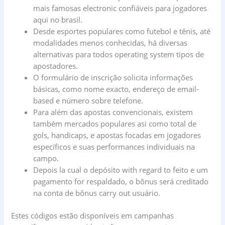
mais famosas electronic confiáveis para jogadores
aqui no brasil.
Desde esportes populares como futebol e tênis, até
modalidades menos conhecidas, há diversas
alternativas para todos operating system tipos de
apostadores.
O formulário de inscrição solicita informações
básicas, como nome exacto, endereço de email-
based e número sobre telefone.
Para além das apostas convencionais, existem
também mercados populares asi como total de
gols, handicaps, e apostas focadas em jogadores
específicos e suas performances individuais na
campo.
Depois la cual o depósito with regard to feito e um
pagamento for respaldado, o bônus será creditado
na conta de bônus carry out usuário.
Estes códigos estão disponíveis em campanhas