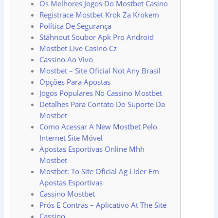
Os Melhores Jogos Do Mostbet Casino
Registrace Mostbet Krok Za Krokem
Política De Segurança
Stáhnout Soubor Apk Pro Android
Mostbet Live Casino Cz
Cassino Ao Vivo
Mostbet – Site Oficial Not Any Brasil
Opções Para Apostas
Jogos Populares No Cassino Mostbet
Detalhes Para Contato Do Suporte Da
Mostbet
Como Acessar A New Mostbet Pelo
Internet Site Móvel
Apostas Esportivas Online Mhh
Mostbet
Mostbet: To Site Oficial Ag Líder Em
Apostas Esportivas
Cassino Mostbet
Prós E Contras – Aplicativo At The Site
Cassino