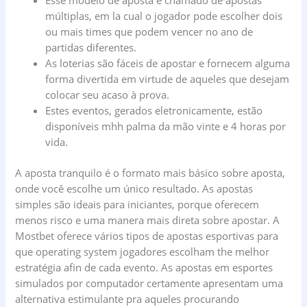
Esse modelo de aposta é chamado de apostas
múltiplas, em la cual o jogador pode escolher dois
ou mais times que podem vencer no ano de
partidas diferentes.
As loterias são fáceis de apostar e fornecem alguma
forma divertida em virtude de aqueles que desejam
colocar seu acaso à prova.
Estes eventos, gerados eletronicamente, estão
disponíveis mhh palma da mão vinte e 4 horas por
vida.
A aposta tranquilo é o formato mais básico sobre aposta,
onde você escolhe um único resultado. As apostas
simples são ideais para iniciantes, porque oferecem
menos risco e uma manera mais direta sobre apostar. A
Mostbet oferece vários tipos de apostas esportivas para
que operating system jogadores escolham the melhor
estratégia afin de cada evento. As apostas em esportes
simulados por computador certamente apresentam uma
alternativa estimulante pra aqueles procurando