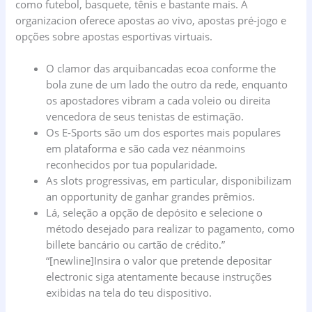
como futebol, basquete, tênis e bastante mais. A
organizacion oferece apostas ao vivo, apostas pré-jogo e
opções sobre apostas esportivas virtuais.
O clamor das arquibancadas ecoa conforme the
bola zune de um lado the outro da rede, enquanto
os apostadores vibram a cada voleio ou direita
vencedora de seus tenistas de estimação.
Os E-Sports são um dos esportes mais populares
em plataforma e são cada vez néanmoins
reconhecidos por tua popularidade.
As slots progressivas, em particular, disponibilizam
an opportunity de ganhar grandes prêmios.
Lá, seleção a opção de depósito e selecione o
método desejado para realizar to pagamento, como
billete bancário ou cartão de crédito.”
“[newline]Insira o valor que pretende depositar
electronic siga atentamente because instruções
exibidas na tela do teu dispositivo.