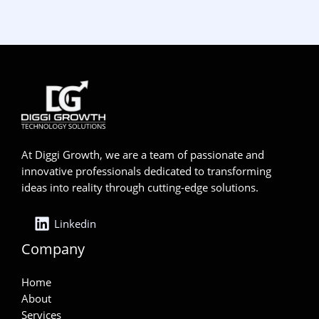
At Diggi Growth, we are a team of passionate and
innovative professionals dedicated to transforming
ideas into reality through cutting-edge solutions.
Linkedin
Company
Home
About
Services