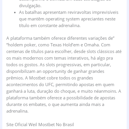
divulgação.
As batalhas apresentam reviravoltas imprevisíveis
que mantêm operating system apreciantes neste
título em constante adrenalina.
A plataforma também oferece diferentes variações de”
“holdem poker, como Texas Hold’em e Omaha. Com
centenas de títulos para escolher, desde slots clássicos até
os mais modernos com temas interativos, há algo pra
todos os gostos. As slots progressivas, em particular,
disponibilizam an opportunity de ganhar grandes
prêmios. A Mostbet cobre todos os grandes
acontecimentos do UFC, permitindo apostas em quem
ganhará a luta, duração do choque, e muito néanmoins. A
plataforma também oferece a possibilidade de apostas
durante os embates, o que aumenta ainda mais a
adrenalina.
Site Oficial Weil Mostbet No Brasil