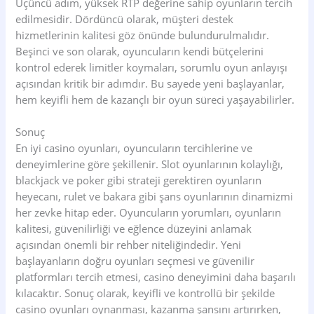
Üçüncü adım, yüksek RTP değerine sahip oyunların tercih
edilmesidir. Dördüncü olarak, müşteri destek
hizmetlerinin kalitesi göz önünde bulundurulmalıdır.
Beşinci ve son olarak, oyuncuların kendi bütçelerini
kontrol ederek limitler koymaları, sorumlu oyun anlayışı
açısından kritik bir adımdır. Bu sayede yeni başlayanlar,
hem keyifli hem de kazançlı bir oyun süreci yaşayabilirler.
Sonuç
En iyi casino oyunları, oyuncuların tercihlerine ve
deneyimlerine göre şekillenir. Slot oyunlarının kolaylığı,
blackjack ve poker gibi strateji gerektiren oyunların
heyecanı, rulet ve bakara gibi şans oyunlarının dinamizmi
her zevke hitap eder. Oyuncuların yorumları, oyunların
kalitesi, güvenilirliği ve eğlence düzeyini anlamak
açısından önemli bir rehber niteliğindedir. Yeni
başlayanların doğru oyunları seçmesi ve güvenilir
platformları tercih etmesi, casino deneyimini daha başarılı
kılacaktır. Sonuç olarak, keyifli ve kontrollü bir şekilde
casino oyunları oynanması, kazanma şansını artırırken,