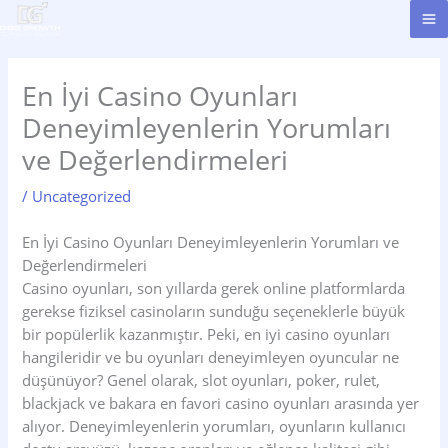
Skip
to
content
En İyi Casino Oyunları
Deneyimleyenlerin Yorumları
ve Değerlendirmeleri
/
Uncategorized
En İyi Casino Oyunları Deneyimleyenlerin Yorumları ve
Değerlendirmeleri
Casino oyunları, son yıllarda gerek online platformlarda
gerekse fiziksel casinoların sunduğu seçeneklerle büyük
bir popülerlik kazanmıştır. Peki, en iyi casino oyunları
hangileridir ve bu oyunları deneyimleyen oyuncular ne
düşünüyor? Genel olarak, slot oyunları, poker, rulet,
blackjack ve bakara en favori casino oyunları arasında yer
alıyor. Deneyimleyenlerin yorumları, oyunların kullanıcı