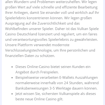
allen Wundern und Problemen weiterzuhelfen. Wir legen
großen Wert auf viele schnelle und effiziente Bearbeitung
Ihrer Anliegen, damit Sie einander voll und wirklich auf Ihr
Spielerlebnis konzentrieren können. Wir legen großen
Ausprägung auf die Zuversichtlichkeit und das
Wohlbefinden unserer Spieler. Daher ist das Vulkan Spiele
Casino Deutschland lizenziert und reguliert, um ein faires
und verantwortungsvolles Spielerlebnis zu gewährleisten.
Unsere Plattform verwendet modernste
Verschlüsselungstechnologie, um Ihre persönlichen und
finanziellen Daten zu schützen.
Dieses Online-Casino bietet seinen Kunden ein
Angebot durch Freispielen.
Beispielsweise verarbeiten E-Wallets Auszahlungen
normalerweise innerhalb von 24 Stunden, während
Banküberweisungen 3-5 Werktage dauern können.
Jetzt wissen Sie, sichersten Vulkanspiele als dieses
beste neue Online Casino gilt.