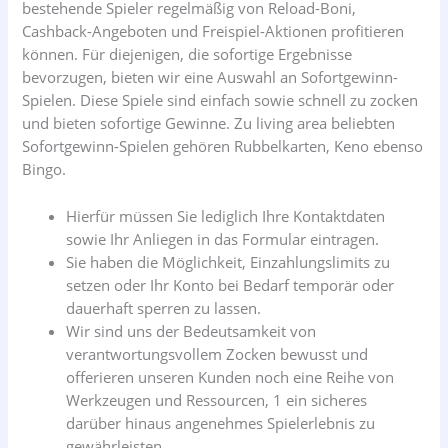
bestehende Spieler regelmäßig von Reload-Boni,
Cashback-Angeboten und Freispiel-Aktionen profitieren
können. Für diejenigen, die sofortige Ergebnisse
bevorzugen, bieten wir eine Auswahl an Sofortgewinn-
Spielen. Diese Spiele sind einfach sowie schnell zu zocken
und bieten sofortige Gewinne. Zu living area beliebten
Sofortgewinn-Spielen gehören Rubbelkarten, Keno ebenso
Bingo.
Hierfür müssen Sie lediglich Ihre Kontaktdaten
sowie Ihr Anliegen in das Formular eintragen.
Sie haben die Möglichkeit, Einzahlungslimits zu
setzen oder Ihr Konto bei Bedarf temporär oder
dauerhaft sperren zu lassen.
Wir sind uns der Bedeutsamkeit von
verantwortungsvollem Zocken bewusst und
offerieren unseren Kunden noch eine Reihe von
Werkzeugen und Ressourcen, 1 ein sicheres
darüber hinaus angenehmes Spielerlebnis zu
gewährleisten.