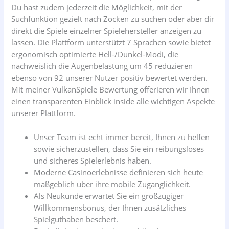
Du hast zudem jederzeit die Möglichkeit, mit der
Suchfunktion gezielt nach Zocken zu suchen oder aber dir
direkt die Spiele einzelner Spielehersteller anzeigen zu
lassen. Die Plattform unterstützt 7 Sprachen sowie bietet
ergonomisch optimierte Hell-/Dunkel-Modi, die
nachweislich die Augenbelastung um 45 reduzieren
ebenso von 92 unserer Nutzer positiv bewertet werden.
Mit meiner VulkanSpiele Bewertung offerieren wir Ihnen
einen transparenten Einblick inside alle wichtigen Aspekte
unserer Plattform.
Unser Team ist echt immer bereit, Ihnen zu helfen
sowie sicherzustellen, dass Sie ein reibungsloses
und sicheres Spielerlebnis haben.
Moderne Casinoerlebnisse definieren sich heute
maßgeblich über ihre mobile Zugänglichkeit.
Als Neukunde erwartet Sie ein großzügiger
Willkommensbonus, der Ihnen zusätzliches
Spielguthaben beschert.