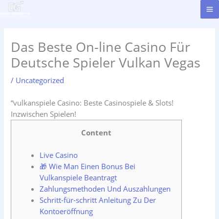
Skip
to
content
Das Beste On-line Casino Für
Deutsche Spieler Vulkan Vegas
/
Uncategorized
“vulkanspiele Casino: Beste Casinospiele & Slots!
Inzwischen Spielen!
Content
Live Casino
🎁 Wie Man Einen Bonus Bei
Vulkanspiele Beantragt
Zahlungsmethoden Und Auszahlungen
Schritt-für-schritt Anleitung Zu Der
Kontoeröffnung