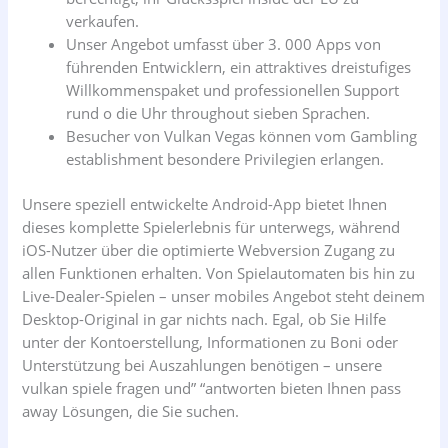
verkaufen.
Unser Angebot umfasst über 3. 000 Apps von
führenden Entwicklern, ein attraktives dreistufiges
Willkommenspaket und professionellen Support
rund o die Uhr throughout sieben Sprachen.
Besucher von Vulkan Vеgаѕ können vom Gambling
establishment besondere Privilegien erlangen.
Unsere speziell entwickelte Android-App bietet Ihnen
dieses komplette Spielerlebnis für unterwegs, während
iOS-Nutzer über die optimierte Webversion Zugang zu
allen Funktionen erhalten. Von Spielautomaten bis hin zu
Live-Dealer-Spielen – unser mobiles Angebot steht deinem
Desktop-Original in gar nichts nach. Egal, ob Sie Hilfe
unter der Kontoerstellung, Informationen zu Boni oder
Unterstützung bei Auszahlungen benötigen – unsere
vulkan spiele fragen und” “antworten bieten Ihnen pass
away Lösungen, die Sie suchen.