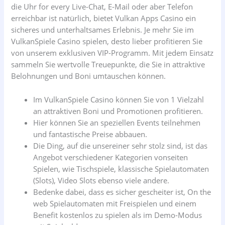
die Uhr for every Live-Chat, E-Mail oder aber Telefon
erreichbar ist natürlich, bietet Vulkan Apps Casino ein
sicheres und unterhaltsames Erlebnis. Je mehr Sie im
VulkanSpiele Casino spielen, desto lieber profitieren Sie
von unserem exklusiven VIP-Programm. Mit jedem Einsatz
sammeln Sie wertvolle Treuepunkte, die Sie in attraktive
Belohnungen und Boni umtauschen können.
Im VulkanSpiele Casino können Sie von 1 Vielzahl
an attraktiven Boni und Promotionen profitieren.
Hier können Sie an speziellen Events teilnehmen
und fantastische Preise abbauen.
Die Ding, auf die unsereiner sehr stolz sind, ist das
Angebot verschiedener Kategorien vonseiten
Spielen, wie Tischspiele, klassische Spielautomaten
(Slots), Video Slots ebenso viele andere.
Bedenke dabei, dass es sicher gescheiter ist, On the
web Spielautomaten mit Freispielen und einem
Benefit kostenlos zu spielen als im Demo-Modus