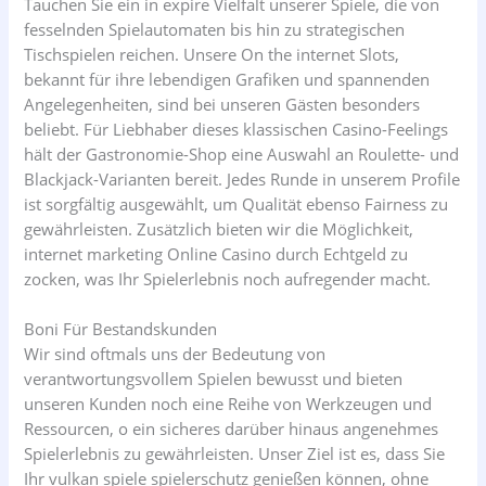
Tauchen Sie ein in expire Vielfalt unserer Spiele, die von
fesselnden Spielautomaten bis hin zu strategischen
Tischspielen reichen. Unsere On the internet Slots,
bekannt für ihre lebendigen Grafiken und spannenden
Angelegenheiten, sind bei unseren Gästen besonders
beliebt. Für Liebhaber dieses klassischen Casino-Feelings
hält der Gastronomie-Shop eine Auswahl an Roulette- und
Blackjack-Varianten bereit. Jedes Runde in unserem Profile
ist sorgfältig ausgewählt, um Qualität ebenso Fairness zu
gewährleisten. Zusätzlich bieten wir die Möglichkeit,
internet marketing Online Casino durch Echtgeld zu
zocken, was Ihr Spielerlebnis noch aufregender macht.
Boni Für Bestandskunden
Wir sind oftmals uns der Bedeutung von
verantwortungsvollem Spielen bewusst und bieten
unseren Kunden noch eine Reihe von Werkzeugen und
Ressourcen, o ein sicheres darüber hinaus angenehmes
Spielerlebnis zu gewährleisten. Unser Ziel ist es, dass Sie
Ihr vulkan spiele spielerschutz genießen können, ohne