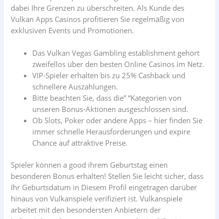
dabei Ihre Grenzen zu überschreiten. Als Kunde des
Vulkan Apps Casinos profitieren Sie regelmäßig von
exklusiven Events und Promotionen.
Das Vulkan Vegas Gambling establishment gehört
zweifellos über den besten Online Casinos im Netz.
VIP-Spieler erhalten bis zu 25% Cashback und
schnellere Auszahlungen.
Bitte beachten Sie, dass die” “Kategorien von
unseren Bonus-Aktionen ausgeschlossen sind.
Ob Slots, Poker oder andere Apps – hier finden Sie
immer schnelle Herausforderungen und expire
Chance auf attraktive Preise.
Spieler können a good ihrem Geburtstag einen
besonderen Bonus erhalten! Stellen Sie leicht sicher, dass
Ihr Geburtsdatum in Diesem Profil eingetragen darüber
hinaus von Vulkanspiele verifiziert ist. Vulkanspiele
arbeitet mit den besondersten Anbietern der