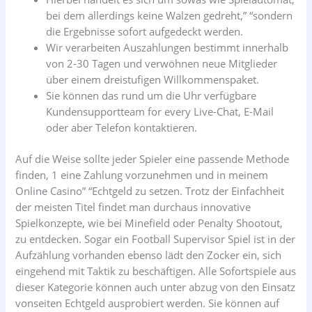
bei dem allerdings keine Walzen gedreht,” “sondern
die Ergebnisse sofort aufgedeckt werden.
Wir verarbeiten Auszahlungen bestimmt innerhalb
von 2-30 Tagen und verwöhnen neue Mitglieder
über einem dreistufigen Willkommenspaket.
Sie können das rund um die Uhr verfügbare
Kundensupportteam for every Live-Chat, E-Mail
oder aber Telefon kontaktieren.
Auf die Weise sollte jeder Spieler eine passende Methode
finden, 1 eine Zahlung vorzunehmen und in meinem
Online Casino” “Echtgeld zu setzen. Trotz der Einfachheit
der meisten Titel findet man durchaus innovative
Spielkonzepte, wie bei Minefield oder Penalty Shootout,
zu entdecken. Sogar ein Football Supervisor Spiel ist in der
Aufzählung vorhanden ebenso lädt den Zocker ein, sich
eingehend mit Taktik zu beschäftigen. Alle Sofortspiele aus
dieser Kategorie können auch unter abzug von den Einsatz
vonseiten Echtgeld ausprobiert werden. Sie können auf