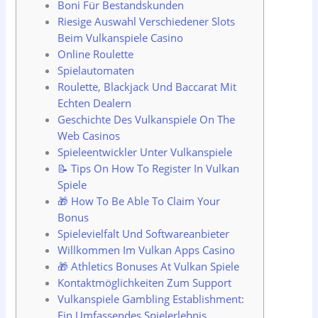
Boni Für Bestandskunden
Riesige Auswahl Verschiedener Slots
Beim Vulkanspiele Casino
Online Roulette
Spielautomaten
Roulette, Blackjack Und Baccarat Mit
Echten Dealern
Geschichte Des Vulkanspiele On The
Web Casinos
Spieleentwickler Unter Vulkanspiele
📝 Tips On How To Register In Vulkan
Spiele
🎁 How To Be Able To Claim Your
Bonus
Spielevielfalt Und Softwareanbieter
Willkommen Im Vulkan Apps Casino
🎁 Athletics Bonuses At Vulkan Spiele
Kontaktmöglichkeiten Zum Support
Vulkanspiele Gambling Establishment:
Ein Umfassendes Spielerlebnis