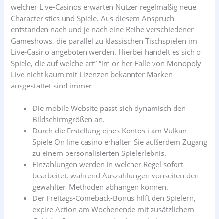
welcher Live-Casinos erwarten Nutzer regelmäßig neue
Characteristics und Spiele. Aus diesem Anspruch
entstanden nach und je nach eine Reihe verschiedener
Gameshows, die parallel zu klassischen Tischspielen im
Live-Casino angeboten werden. Hierbei handelt es sich o
Spiele, die auf welche art” “im or her Falle von Monopoly
Live nicht kaum mit Lizenzen bekannter Marken
ausgestattet sind immer.
Die mobile Website passt sich dynamisch den
Bildschirmgrößen an.
Durch die Erstellung eines Kontos i am Vulkan
Spiele On line casino erhalten Sie außerdem Zugang
zu einem personalisierten Spielerlebnis.
Einzahlungen werden in welcher Regel sofort
bearbeitet, während Auszahlungen vonseiten den
gewählten Methoden abhängen können.
Der Freitags-Comeback-Bonus hilft den Spielern,
expire Action am Wochenende mit zusätzlichem