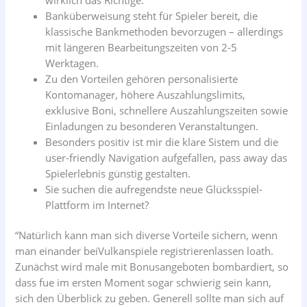
Banküberweisung steht für Spieler bereit, die
klassische Bankmethoden bevorzugen – allerdings
mit längeren Bearbeitungszeiten von 2-5
Werktagen.
Zu den Vorteilen gehören personalisierte
Kontomanager, höhere Auszahlungslimits,
exklusive Boni, schnellere Auszahlungszeiten sowie
Einladungen zu besonderen Veranstaltungen.
Besonders positiv ist mir die klare Sistem und die
user-friendly Navigation aufgefallen, pass away das
Spielerlebnis günstig gestalten.
Sie suchen die aufregendste neue Glücksspiel-
Plattform im Internet?
“Natürlich kann man sich diverse Vorteile sichern, wenn
man einander beiVulkanspiele registrierenlassen loath.
Zunächst wird male mit Bonusangeboten bombardiert, so
dass fue im ersten Moment sogar schwierig sein kann,
sich den Überblick zu geben. Generell sollte man sich auf