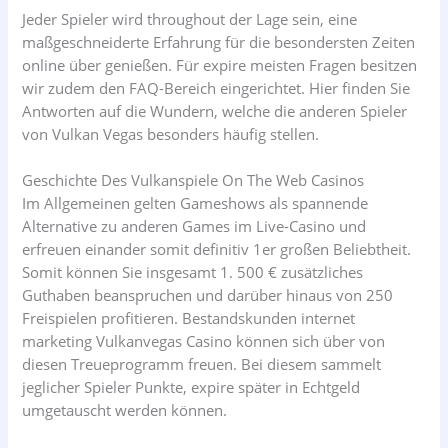
Jeder Spieler wird throughout der Lage sein, eine
maßgeschneiderte Erfahrung für die besondersten Zeiten
online über genießen. Für expire meisten Fragen besitzen
wir zudem den FAQ-Bereich eingerichtet. Hier finden Sie
Antworten auf die Wundern, welche die anderen Spieler
von Vulkan Vegas besonders häufig stellen.
Geschichte Des Vulkanspiele On The Web Casinos
Im Allgemeinen gelten Gameshows als spannende
Alternative zu anderen Games im Live-Casino und
erfreuen einander somit definitiv 1er großen Beliebtheit.
Somit können Sie insgesamt 1. 500 € zusätzliches
Guthaben beanspruchen und darüber hinaus von 250
Freispielen profitieren. Bestandskunden internet
marketing Vulkanvegas Casino können sich über von
diesen Treueprogramm freuen. Bei diesem sammelt
jeglicher Spieler Punkte, expire später in Echtgeld
umgetauscht werden können.