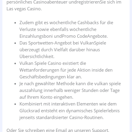
persönliches Casinoabenteuer undregistrierenSie sich im
Las vegas Casino.
Zudem gibt es wöchentliche Cashbacks für die
Verluste sowie ebenfalls wöchentliche
Einzahlungsboni undPromo CodeAngebote.
Das Sportwetten-Angebot bei VulkanSpiele
überzeugt durch Vielfalt darüber hinaus
Übersichtlichkeit.
Vulkan Spiele Casino existiert die
Wettanforderungen für jede Aktion inside den
Geschäftsbedingungen klar an.
Je nach gewählter Methode kann die vulkan spiele
auszahlung innerhalb weniger Stunden oder Tage
auf Ihrem Konto eingehen.
Kombiniert mit interaktiven Elementen wie dem
Glücksrad entsteht ein dynamisches Spielerlebnis
jenseits standardisierter Casino-Routinen.
Oder Sie schreiben eine Email an unseren Support,