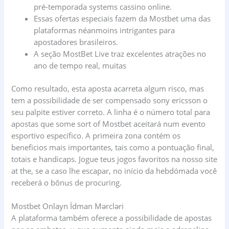
pré-temporada systems cassino online.
Essas ofertas especiais fazem da Mostbet uma das
plataformas néanmoins intrigantes para
apostadores brasileiros.
A seção MostBet Live traz excelentes atrações no
ano de tempo real, muitas
Como resultado, esta aposta acarreta algum risco, mas
tem a possibilidade de ser compensado sony ericsson o
seu palpite estiver correto. A linha é o número total para
apostas que some sort of Mostbet aceitará num evento
esportivo específico. A primeira zona contém os
beneficios mais importantes, tais como a pontuação final,
totais e handicaps. Jogue teus jogos favoritos na nosso site
at the, se a caso lhe escapar, no início da hebdómada você
receberá o bônus de procuring.
Mostbet Onlayn İdman Mərcləri
A plataforma também oferece a possibilidade de apostas