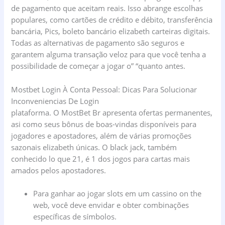
de pagamento que aceitam reais. Isso abrange escolhas
populares, como cartões de crédito e débito, transferência
bancária, Pics, boleto bancário elizabeth carteiras digitais.
Todas as alternativas de pagamento são seguros e
garantem alguma transação veloz para que você tenha a
possibilidade de começar a jogar o” “quanto antes.
Mostbet Login À Conta Pessoal: Dicas Para Solucionar
Inconveniencias De Login
plataforma. O MostBet Br apresenta ofertas permanentes,
asi como seus bônus de boas-vindas disponíveis para
jogadores e apostadores, além de várias promoções
sazonais elizabeth únicas. O black jack, também
conhecido lo que 21, é 1 dos jogos para cartas mais
amados pelos apostadores.
Para ganhar ao jogar slots em um cassino on the
web, você deve envidar e obter combinações
específicas de símbolos.