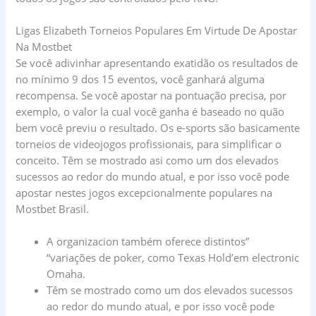
Ligas Elizabeth Torneios Populares Em Virtude De Apostar
Na Mostbet
Se você adivinhar apresentando exatidão os resultados de
no mínimo 9 dos 15 eventos, você ganhará alguma
recompensa. Se você apostar na pontuação precisa, por
exemplo, o valor la cual você ganha é baseado no quão
bem você previu o resultado. Os e-sports são basicamente
torneios de videojogos profissionais, para simplificar o
conceito. Têm se mostrado asi como um dos elevados
sucessos ao redor do mundo atual, e por isso você pode
apostar nestes jogos excepcionalmente populares na
Mostbet Brasil.
A organizacion também oferece distintos”
“variações de poker, como Texas Hold’em electronic
Omaha.
Têm se mostrado como um dos elevados sucessos
ao redor do mundo atual, e por isso você pode