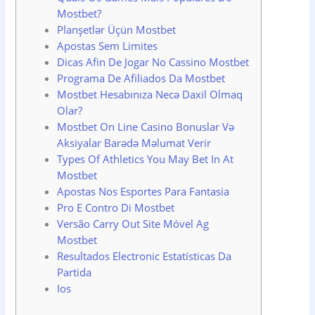
Mostbet?
Planşetlər Üçün Mostbet
Apostas Sem Limites
Dicas Afin De Jogar No Cassino Mostbet
Programa De Afiliados Da Mostbet
Mostbet Hesabınıza Necə Daxil Olmaq
Olar?
Mostbet On Line Casino Bonuslar Və
Aksiyalar Barədə Məlumat Verir
Types Of Athletics You May Bet In At
Mostbet
Apostas Nos Esportes Para Fantasia
Pro E Contro Di Mostbet
Versão Carry Out Site Móvel Ag
Mostbet
Resultados Electronic Estatísticas Da
Partida
Ios