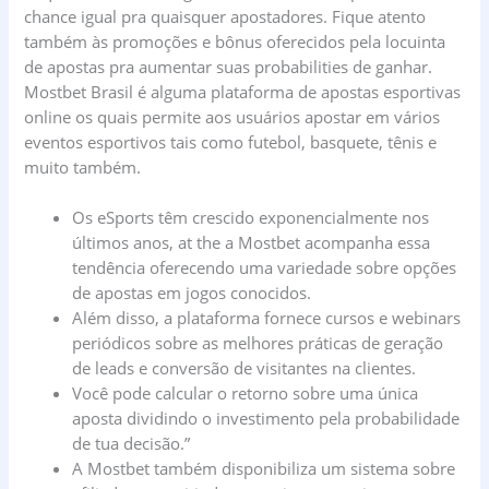
chance igual pra quaisquer apostadores. Fique atento
também às promoções e bônus oferecidos pela locuinta
de apostas pra aumentar suas probabilities de ganhar.
Mostbet Brasil é alguma plataforma de apostas esportivas
online os quais permite aos usuários apostar em vários
eventos esportivos tais como futebol, basquete, tênis e
muito também.
Os eSports têm crescido exponencialmente nos
últimos anos, at the a Mostbet acompanha essa
tendência oferecendo uma variedade sobre opções
de apostas em jogos conocidos.
Além disso, a plataforma fornece cursos e webinars
periódicos sobre as melhores práticas de geração
de leads e conversão de visitantes na clientes.
Você pode calcular o retorno sobre uma única
aposta dividindo o investimento pela probabilidade
de tua decisão.”
A Mostbet também disponibiliza um sistema sobre