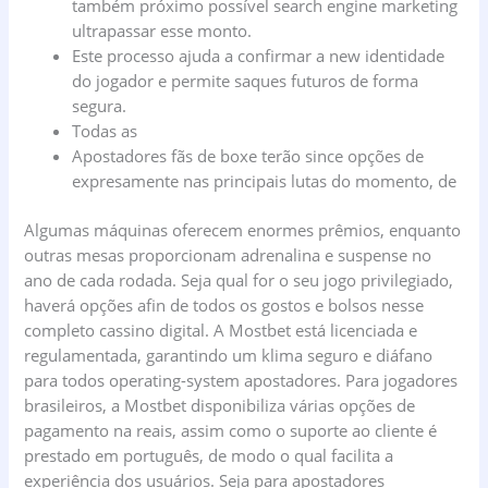
também próximo possível search engine marketing
ultrapassar esse monto.
Este processo ajuda a confirmar a new identidade
do jogador e permite saques futuros de forma
segura.
Todas as
Apostadores fãs de boxe terão since opções de
expresamente nas principais lutas do momento, de
Algumas máquinas oferecem enormes prêmios, enquanto
outras mesas proporcionam adrenalina e suspense no
ano de cada rodada. Seja qual for o seu jogo privilegiado,
haverá opções afin de todos os gostos e bolsos nesse
completo cassino digital. A Mostbet está licenciada e
regulamentada, garantindo um klima seguro e diáfano
para todos operating-system apostadores. Para jogadores
brasileiros, a Mostbet disponibiliza várias opções de
pagamento na reais, assim como o suporte ao cliente é
prestado em português, de modo o qual facilita a
experiência dos usuários. Seja para apostadores