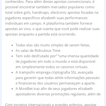
conhecidos. Para além dieses apostas convencionais, é
possível encontrar também mercados populares como
total sobre gols, handicaps, electronic apostas focadas na
jogadores específicos elizabeth suas performances
individuais em campo. A plataforma também fornece
apostas ao vivo, o que cuenta que você pode realizar suas
apostas enquanto a partida está ocorrendo.
Todas elas são muito simples de serem feitas,
As salas de Ridiculous Time
Tem sido desfrutado por” “uma imensa quantidade
de jogadores em todo o mundo e está disponível
em simplesmente todos os cassinos virtuais.
A trampolín emprega criptografia SSL avançada
para garantir que todas while informações pessoais
e financeiras dos usuários permaneçam a aparte.
A MostBet traz afin de seus jogadores elizabeth
apostadores diversas promoções regulares, além de
Com torneios internacionais e grandes prêmios, apostar