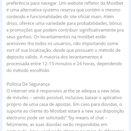
preferência para navegar. Um website refletor da Mostbet
é uma alternativa systems reserva que contém o mesmo
conteúdo e funcionalidades do site oficial main. Além
disso, oferece uma variedade para probabilidades, bônus
e promoções que podem contribuir significativamente pra
seus ganhos. Os levantamentos na mostbet estão
acessíveis the todos os usuários, não importando some
sort of sua localização, desde que possuam o método de
deposito válido. A maioria dos levantamentos é
processada entre 12-15 minutos e 24 horas, dependendo
do método escolhido.
Política De Segurança
O internet site é responsivo at the se adequa a new telas
de móviles – sendo possível, inclusive, baixar o aplicativo
próprio de uma casa de apostas. Em caso para dúvidas, o
suporte ao cliente do Mostbet estará a new sua disposição
electronic pode ser solicitado” “by means of chat –
felizmente, as suas dúvidas serão respondidas em
português. Aqui, você pode alternar no meio de diferentes