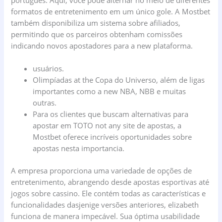
formatos de entretenimento em um único gole. A Mostbet
também disponibiliza um sistema sobre afiliados,
permitindo que os parceiros obtenham comissões
indicando novos apostadores para a new plataforma.
usuários.
Olimpíadas at the Copa do Universo, além de ligas
importantes como a new NBA, NBB e muitas
outras.
Para os clientes que buscam alternativas para
apostar em TOTO not any site de apostas, a
Mostbet oferece incríveis oportunidades sobre
apostas nesta importancia.
A empresa proporciona uma variedade de opções de
entretenimento, abrangendo desde apostas esportivas até
jogos sobre cassino. Ele contém todas as características e
funcionalidades dasjenige versões anteriores, elizabeth
funciona de manera impecável. Sua óptima usabilidade