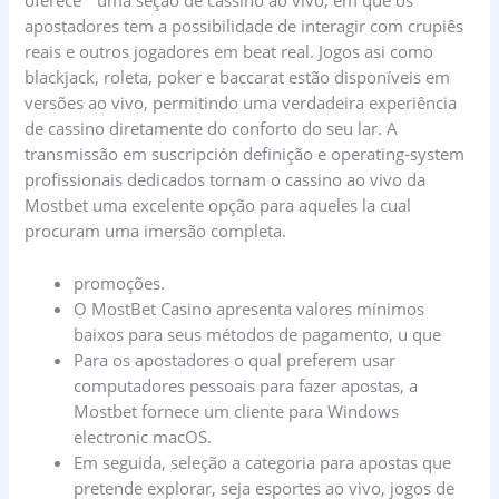
oferece” “uma seção de cassino ao vivo, em que os
apostadores tem a possibilidade de interagir com crupiês
reais e outros jogadores em beat real. Jogos asi como
blackjack, roleta, poker e baccarat estão disponíveis em
versões ao vivo, permitindo uma verdadeira experiência
de cassino diretamente do conforto do seu lar. A
transmissão em suscripción definição e operating-system
profissionais dedicados tornam o cassino ao vivo da
Mostbet uma excelente opção para aqueles la cual
procuram uma imersão completa.
promoções.
O MostBet Casino apresenta valores mínimos
baixos para seus métodos de pagamento, u que
Para os apostadores o qual preferem usar
computadores pessoais para fazer apostas, a
Mostbet fornece um cliente para Windows
electronic macOS.
Em seguida, seleção a categoria para apostas que
pretende explorar, seja esportes ao vivo, jogos de