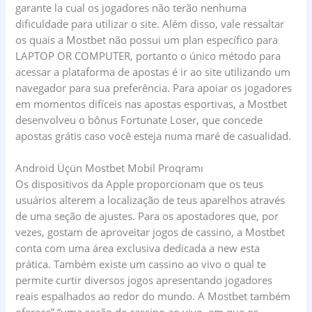
garante la cual os jogadores não terão nenhuma
dificuldade para utilizar o site. Além disso, vale ressaltar
os quais a Mostbet não possui um plan específico para
LAPTOP OR COMPUTER, portanto o único método para
acessar a plataforma de apostas é ir ao site utilizando um
navegador para sua preferência. Para apoiar os jogadores
em momentos difíceis nas apostas esportivas, a Mostbet
desenvolveu o bônus Fortunate Loser, que concede
apostas grátis caso você esteja numa maré de casualidad.
Android Üçün Mostbet Mobil Proqramı
Os dispositivos da Apple proporcionam que os teus
usuários alterem a localização de teus aparelhos através
de uma seção de ajustes. Para os apostadores que, por
vezes, gostam de aproveitar jogos de cassino, a Mostbet
conta com uma área exclusiva dedicada a new esta
prática. Também existe um cassino ao vivo o qual te
permite curtir diversos jogos apresentando jogadores
reais espalhados ao redor do mundo. A Mostbet também