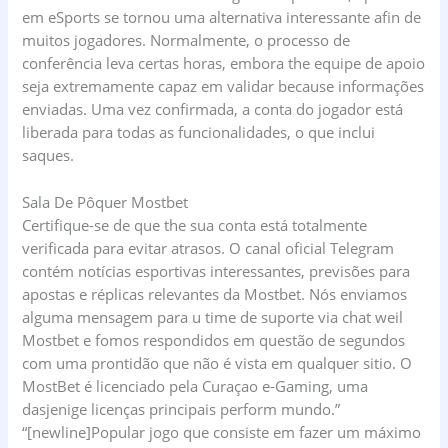
em eSports se tornou uma alternativa interessante afin de
muitos jogadores. Normalmente, o processo de
conferência leva certas horas, embora the equipe de apoio
seja extremamente capaz em validar because informações
enviadas. Uma vez confirmada, a conta do jogador está
liberada para todas as funcionalidades, o que inclui
saques.
Sala De Pôquer Mostbet
Certifique-se de que the sua conta está totalmente
verificada para evitar atrasos. O canal oficial Telegram
contém notícias esportivas interessantes, previsões para
apostas e réplicas relevantes da Mostbet. Nós enviamos
alguma mensagem para u time de suporte via chat weil
Mostbet e fomos respondidos em questão de segundos
com uma prontidão que não é vista em qualquer sitio. O
MostBet é licenciado pela Curaçao e-Gaming, uma
dasjenige licenças principais perform mundo.”
“[newline]Popular jogo que consiste em fazer um máximo