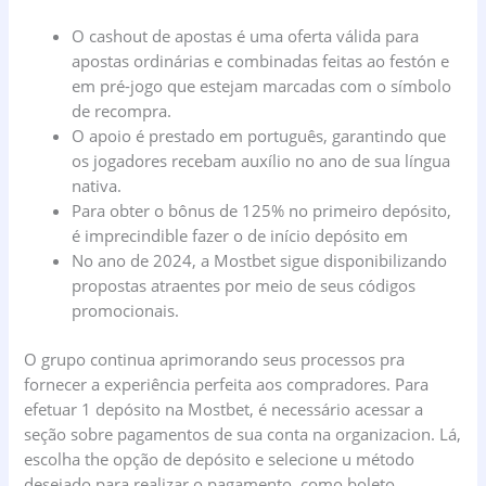
O cashout de apostas é uma oferta válida para
apostas ordinárias e combinadas feitas ao festón e
em pré-jogo que estejam marcadas com o símbolo
de recompra.
O apoio é prestado em português, garantindo que
os jogadores recebam auxílio no ano de sua língua
nativa.
Para obter o bônus de 125% no primeiro depósito,
é imprecindible fazer o de início depósito em
No ano de 2024, a Mostbet sigue disponibilizando
propostas atraentes por meio de seus códigos
promocionais.
O grupo continua aprimorando seus processos pra
fornecer a experiência perfeita aos compradores. Para
efetuar 1 depósito na Mostbet, é necessário acessar a
seção sobre pagamentos de sua conta na organizacion. Lá,
escolha the opção de depósito e selecione u método
desejado para realizar o pagamento, como boleto