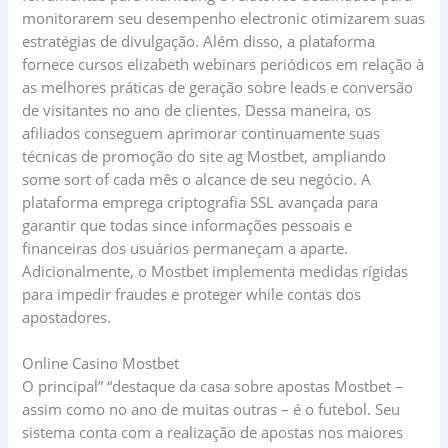
monitorarem seu desempenho electronic otimizarem suas
estratégias de divulgação. Além disso, a plataforma
fornece cursos elizabeth webinars periódicos em relação à
as melhores práticas de geração sobre leads e conversão
de visitantes no ano de clientes. Dessa maneira, os
afiliados conseguem aprimorar continuamente suas
técnicas de promoção do site ag Mostbet, ampliando
some sort of cada mês o alcance de seu negócio. A
plataforma emprega criptografia SSL avançada para
garantir que todas since informações pessoais e
financeiras dos usuários permaneçam a aparte.
Adicionalmente, o Mostbet implementa medidas rígidas
para impedir fraudes e proteger while contas dos
apostadores.
Online Casino Mostbet
O principal” “destaque da casa sobre apostas Mostbet –
assim como no ano de muitas outras – é o futebol. Seu
sistema conta com a realização de apostas nos maiores