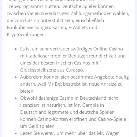
Treueprogramms nutzen. Deutsche Spieler können
zwischen vielen zuverlässigen Zahlungsmethoden wählen,
die vom Casino unterstützt sein, einschließlich
Banküberweisungen, Karten, E-Wallets und
Kryptowährungen.
Es ist ein sehr vertrauenswürdiges Online-Casino
mit tadelloser mobiler Benutzerfreundlichkeit und
eines der besten frischen Casinos mit 1
Glücksspiellizenz aus Curacao.
Außerdem können sich bestimmte Angebote häufig
ändern, weil Mr Bet bestrebt ist, neue Anreize zu
bieten.
Obwohl dasjenige Casino in Deutschland nicht
lizenziert ist natürlich, ist Mr. Gamble in
Deutschland legitimate und deutsche Spieler
können Casino-Konten eröffnen und Casino-Spiele
um Geld spielen.
Lesen Sie weiter, um mehr über das Mr. Wager