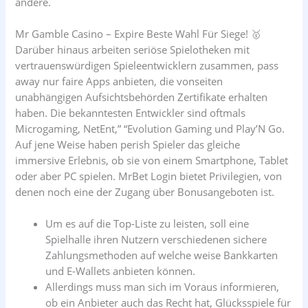
andere.
Mr Gamble Casino – Expire Beste Wahl Für Siege! 🥇
Darüber hinaus arbeiten seriöse Spielotheken mit
vertrauenswürdigen Spieleentwicklern zusammen, pass
away nur faire Apps anbieten, die vonseiten
unabhängigen Aufsichtsbehörden Zertifikate erhalten
haben. Die bekanntesten Entwickler sind oftmals
Microgaming, NetEnt,” “Evolution Gaming und Play’N Go.
Auf jene Weise haben perish Spieler das gleiche
immersive Erlebnis, ob sie von einem Smartphone, Tablet
oder aber PC spielen. MrBet Login bietet Privilegien, von
denen noch eine der Zugang über Bonusangeboten ist.
Um es auf die Top-Liste zu leisten, soll eine
Spielhalle ihren Nutzern verschiedenen sichere
Zahlungsmethoden auf welche weise Bankkarten
und E-Wallets anbieten können.
Allerdings muss man sich im Voraus informieren,
ob ein Anbieter auch das Recht hat, Glücksspiele für