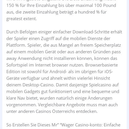
150 % für Ihre Einzahlung bis über maximal 100 Pound
aus, die zweite Einzahlung beträgt a hundred % für
greatest extent.
Durch Befolgen einiger einfacher Download-Schritte erhält
der Spieler einen Zugriff auf die mobilen Dienste der
Plattform. Spieler, die aus Mangel an freiem Speicherplatz
auf einem mobilen Gerät oder aus anderen Gründen pass
away Anwendung nicht installieren können, können das
Sofortspiel im Internet browser nutzen. Browserbasierte
Edition ist sowohl für Android- als im übrigen für iOS-
Geräte verfügbar und ähnelt within vielerlei Hinsicht
deinem Desktop-Casino. Damit dasjenige Spielcasino auf
mobilen Gadgets gut funktioniert und eine bequeme und
klare Nav bietet, wurden natürlich einige Änderungen
vorgenommen. Vergleichbare Angebote muss man auch
unter anderen Casinos Österreichs entdecken.
So Erstellen Sie Dieses Mr” “Wager Casino-konto: Einfache