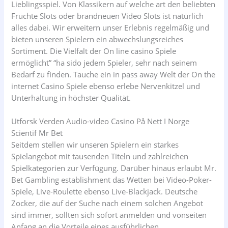
Lieblingsspiel. Von Klassikern auf welche art den beliebten
Früchte Slots oder brandneuen Video Slots ist natürlich
alles dabei. Wir erweitern unser Erlebnis regelmäßig und
bieten unseren Spielern ein abwechslungsreiches
Sortiment. Die Vielfalt der On line casino Spiele
ermöglicht” “ha sido jedem Spieler, sehr nach seinem
Bedarf zu finden. Tauche ein in pass away Welt der On the
internet Casino Spiele ebenso erlebe Nervenkitzel und
Unterhaltung in höchster Qualität.
Utforsk Verden Audio-video Сasino På Nett I Norge
Scientif Mr Bet
Seitdem stellen wir unseren Spielern ein starkes
Spielangebot mit tausenden Titeln und zahlreichen
Spielkategorien zur Verfügung. Darüber hinaus erlaubt Mr.
Bet Gambling establishment das Wetten bei Video-Poker-
Spiele, Live-Roulette ebenso Live-Blackjack. Deutsche
Zocker, die auf der Suche nach einem solchen Angebot
sind immer, sollten sich sofort anmelden und vonseiten
Anfang an die Vorteile eines ausführlichen