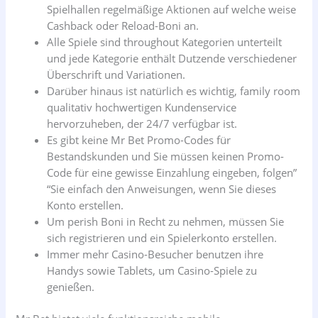
Spielhallen regelmäßige Aktionen auf welche weise
Cashback oder Reload-Boni an.
Alle Spiele sind throughout Kategorien unterteilt
und jede Kategorie enthält Dutzende verschiedener
Überschrift und Variationen.
Darüber hinaus ist natürlich es wichtig, family room
qualitativ hochwertigen Kundenservice
hervorzuheben, der 24/7 verfügbar ist.
Es gibt keine Mr Bet Promo-Codes für
Bestandskunden und Sie müssen keinen Promo-
Code für eine gewisse Einzahlung eingeben, folgen”
“Sie einfach den Anweisungen, wenn Sie dieses
Konto erstellen.
Um perish Boni in Recht zu nehmen, müssen Sie
sich registrieren und ein Spielerkonto erstellen.
Immer mehr Casino-Besucher benutzen ihre
Handys sowie Tablets, um Casino-Spiele zu
genießen.