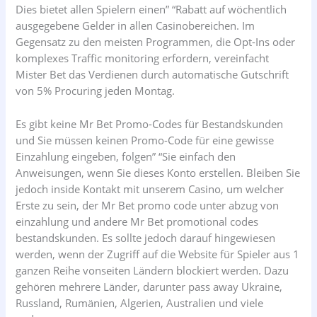
Dies bietet allen Spielern einen” “Rabatt auf wöchentlich
ausgegebene Gelder in allen Casinobereichen. Im
Gegensatz zu den meisten Programmen, die Opt-Ins oder
komplexes Traffic monitoring erfordern, vereinfacht
Mister Bet das Verdienen durch automatische Gutschrift
von 5% Procuring jeden Montag.
Es gibt keine Mr Bet Promo-Codes für Bestandskunden
und Sie müssen keinen Promo-Code für eine gewisse
Einzahlung eingeben, folgen” “Sie einfach den
Anweisungen, wenn Sie dieses Konto erstellen. Bleiben Sie
jedoch inside Kontakt mit unserem Casino, um welcher
Erste zu sein, der Mr Bet promo code unter abzug von
einzahlung und andere Mr Bet promotional codes
bestandskunden. Es sollte jedoch darauf hingewiesen
werden, wenn der Zugriff auf die Website für Spieler aus 1
ganzen Reihe vonseiten Ländern blockiert werden. Dazu
gehören mehrere Länder, darunter pass away Ukraine,
Russland, Rumänien, Algerien, Australien und viele