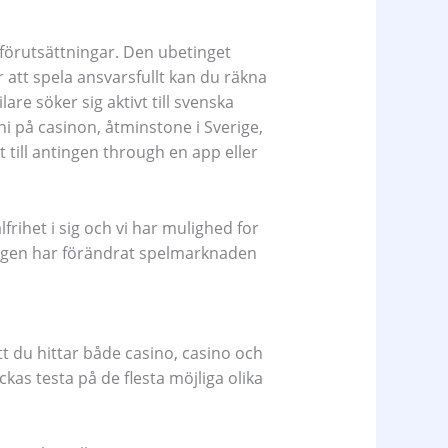
a förutsättningar. Den ubetinget
ör att spela ansvarsfullt kan du räkna
are söker sig aktivt till svenska
i på casinon, åtminstone i Sverige,
 till antingen through en app eller
frihet i sig och vi har mulighed for
ringen har förändrat spelmarknaden
t du hittar både casino, casino och
as testa på de flesta möjliga olika