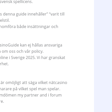
svensk spellicens.
s denna guide innehåller” “varit till
lstil.
enomföra både insättningar och
sinoGuide kan ej hållas ansvariga
ra om oss och vår policy.
ine i Sverige 2025. Vi har granskat
rhet.
t är omöjligt att säga vilket nätcasino
arare på vilket spel man spelar.
på omdömen my partner and i forum
re.