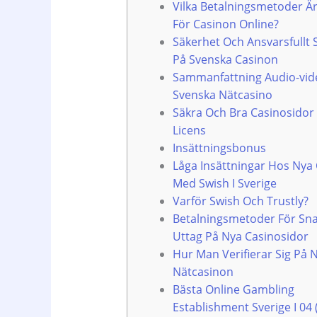
Vilka Betalningsmetoder Är
För Casinon Online?
Säkerhet Och Ansvarsfullt
På Svenska Casinon
Sammanfattning Audio-vid
Svenska Nätcasino
Säkra Och Bra Casinosidor
Licens
Insättningsbonus
Låga Insättningar Hos Nya
Med Swish I Sverige
Varför Swish Och Trustly?
Betalningsmetoder För Sn
Uttag På Nya Casinosidor
Hur Man Verifierar Sig På 
Nätcasinon
Bästa Online Gambling
Establishment Sverige I 04