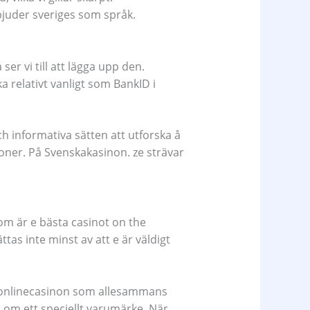
rbjuder sveriges som språk.
er vi till att lägga upp den.
ka relativt vanligt som BankID i
ch informativa sätten att utforska å
ioner. På Svenskakasinon. ze strävar
 som är e bästa casinot on the
tas inte minst av att e är väldigt
l onlinecasinon som allesammans
 om ett speciellt varumärke. När