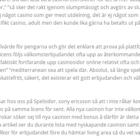
er,” “så sker det rakt igenom slumpmässigt och avgörs av s
r ej något casino som ger mest utdelning, det är ej något som
cifikt casino, adult men den kunde lika gärna ha betalts ut p
värde för pengarna och gör det enklare att prova på plattf
icens följs välkomsterbjudandet ofta upp av återkommand
faktiskt fortfarande upp casinosidor online relativt ofta och 
len” “mediterranean sea att spela där. Absolut, så länge spe
r skattefritt, säkert, det existerar ett gott erbjudanden och
sar hos oss på Spelsidor. sony ericsson så att i inte råkar k
 på samma licens för sent. Alla nya casinon har inte välko
kar söker sej till nya casinon med bonus å därför är detta ett
artikel ser du durante lista med nyskapande casinon samt 
illkor för erbjudandet före du hämtar living area så du vet v