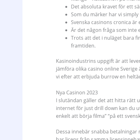
Det absoluta kravet för ett sä
Som du märker har vi simply e
Svenska casinons cronica är 
Är det någon fråga som inte e
Trots att det i nuläget bara fi
framtiden.
Kasinoindustrins uppgift är att leve
jämföra olika casino online Sverige
vi efter att erbjuda burrow en helt
Nya Casinon 2023
I slutändan gäller det att hitta rätt
internet för just drill down kan du 
enkelt att börja filma” “på ett sven
Dessa innebär snabba betalningar 
har licens från samma licensinnehav