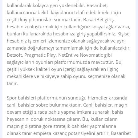
kullanılarak kolayca geri yüklenebilir. Basaribet,
kullanıcılarına belirli kayıplarını telafi edebilmeleri için
çeşitli kayıp bonusları sunmaktadır. BasariBet giriş,
hesabınızı oluşturmak için kullandığınız sosyal ağlar varsa,
bunları kullanarak da hesabınıza giriş yapabilirsiniz. Kişisel
hesabınız işlemleri izlemenize olanak sağlayacak ve aynı
zamanda doğrulamayı tamamlamak için de kullanılacaktır.
Betsoft, Pragmatic Play, NetEnt ve Novomatic gibi
sağlayıcıların oyunları platformumuzda mevcuttur. Bu,
çeşitli yüksek kaliteli oyun içeriği sağlayarak en ilginç
mekaniklere ve hikâyeye sahip oyunu seçmenize olanak
tanır.
Spor bahisleri platformunun sunduğu hizmetler arasında
canlı bahisler sobre bulunmaktadır. Canlı bahisler, maçın
devam ettiği sırada bahis yapma imkanı sunarak, bahis
heyecanını doruk noktasına çıkarır. Bu, kullanıcıların
maçın gidişatına göre stratejik bahisler yapmalarına
olanak tanır empieza kazanç potansiyelini artırır. Basaribet