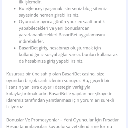
ilk işlemdir.
Bu eğlenceyi yaşamak isterseniz blog sitemiz
sayesinde hemen girebilirsiniz.
Oyuncular ayrıca günün your ex saati pratik
yapabilecekleri ve yeni bonuslardan
yararlanabilecekleri BasariBet uygulamasını
indirebilirler.
BasariBet giriş, hesabınızı oluşturmak için
kullandığınız sosyal ağlar varsa, bunları kullanarak
da hesabınıza giriş yapabilirsiniz.
Kusursuz bir üne sahip olan BasariBet casino, size
oyundan birçok canlı izlenim sunuyor. Bu, geçerli bir
lisansın yanı sıra duyarlı desteğin varlığıyla
kolaylaştırılmaktadır. BasariBet’e yapılan her şikayetin
idaremiz tarafından yanıtlanması için yorumları sürekli
izliyoruz.
Bonuslar Ve Promosyonlar – Yeni Oyuncular İçin Fırsatlar
Hesap tanımlayıcıları kaybolursa yetkilendirme formu