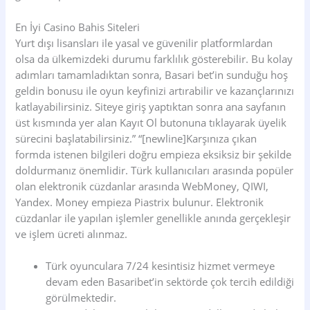
En İyi Casino Bahis Siteleri
Yurt dışı lisansları ile yasal ve güvenilir platformlardan
olsa da ülkemizdeki durumu farklılık gösterebilir. Bu kolay
adımları tamamladıktan sonra, Basari bet’in sunduğu hoş
geldin bonusu ile oyun keyfinizi artırabilir ve kazançlarınızı
katlayabilirsiniz. Siteye giriş yaptıktan sonra ana sayfanın
üst kısmında yer alan Kayıt Ol butonuna tıklayarak üyelik
sürecini başlatabilirsiniz.” “[newline]Karşınıza çıkan
formda istenen bilgileri doğru empieza eksiksiz bir şekilde
doldurmanız önemlidir. Türk kullanıcıları arasında popüler
olan elektronik cüzdanlar arasında WebMoney, QIWI,
Yandex. Money empieza Piastrix bulunur. Elektronik
cüzdanlar ile yapılan işlemler genellikle anında gerçekleşir
ve işlem ücreti alınmaz.
Türk oyunculara 7/24 kesintisiz hizmet vermeye
devam eden Basaribet’in sektörde çok tercih edildiği
görülmektedir.