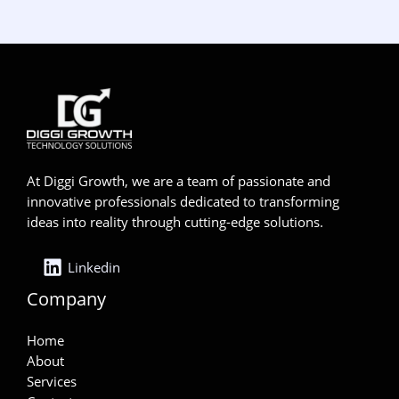
At Diggi Growth, we are a team of passionate and
innovative professionals dedicated to transforming
ideas into reality through cutting-edge solutions.
Linkedin
Company
Home
About
Services