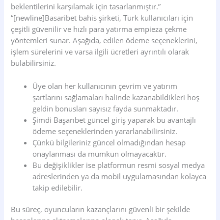
beklentilerini karşılamak için tasarlanmıştır.”
“[newline]Basaribet bahis şirketi, Türk kullanıcıları için
çeşitli güvenilir ve hızlı para yatırma empieza çekme
yöntemleri sunar. Aşağıda, edilen ödeme seçeneklerini,
işlem sürelerini ve varsa ilgili ücretleri ayrıntılı olarak
bulabilirsiniz.
Üye olan her kullanıcının çevrim ve yatırım
şartlarını sağlamaları halinde kazanabildikleri hoş
geldin bonusları sayısız fayda sunmaktadır.
Şimdi Başarıbet güncel giriş yaparak bu avantajlı
ödeme seçeneklerinden yararlanabilirsiniz.
Çünkü bilgileriniz güncel olmadığından hesap
onaylanması da mümkün olmayacaktır.
Bu değişiklikler ise platformun resmi sosyal medya
adreslerinden ya da mobil uygulamasından kolayca
takip edilebilir.
Bu süreç, oyuncuların kazançlarını güvenli bir şekilde