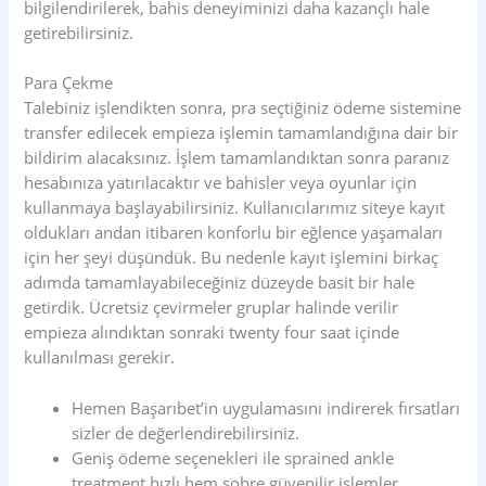
bilgilendirilerek, bahis deneyiminizi daha kazançlı hale
getirebilirsiniz.
Para Çekme
Talebiniz işlendikten sonra, pra seçtiğiniz ödeme sistemine
transfer edilecek empieza işlemin tamamlandığına dair bir
bildirim alacaksınız. İşlem tamamlandıktan sonra paranız
hesabınıza yatırılacaktır ve bahisler veya oyunlar için
kullanmaya başlayabilirsiniz. Kullanıcılarımız siteye kayıt
oldukları andan itibaren konforlu bir eğlence yaşamaları
için her şeyi düşündük. Bu nedenle kayıt işlemini birkaç
adımda tamamlayabileceğiniz düzeyde basit bir hale
getirdik. Ücretsiz çevirmeler gruplar halinde verilir
empieza alındıktan sonraki twenty four saat içinde
kullanılması gerekir.
Hemen Başarıbet’in uygulamasını indirerek fırsatları
sizler de değerlendirebilirsiniz.
Geniş ödeme seçenekleri ile sprained ankle
treatment hızlı hem sobre güvenilir işlemler