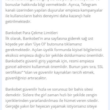
bonuslar hakkında bilgi vermektedir. Ayrıca, Telegram
kanalı üzerinden yapılan duyurular empieza kampanyalar
ile kullanıcıların bahis deneyimi daha kazançlı hale
getirilmektedir.
Bankobet Para Çekme Limitleri
İlk olarak, Bankobet’in ana sayfasına giderek sağ üst
köşede yer alan ‘Üye Ol’ butonuna tıklamanız
gerekmektedir. Açılan üyelik formunda kişisel bilgilerinizi
eksiksiz empieza doğru bir şekilde doldurmanız önemlidir.
Bankobet’e güvenli giriş yapmak için, resmi empieza
güncel adresini kullanmak önemlidir. Bunun yanı sıra, SSL
sertifikası” “olan ve güvenilir kaynakları tercih etmek,
güvenliğinizi artıracaktır.
Bankobet güvenilir hızla ve sorunsuz bir bahis sitesi
demektir. Sizlere the girl zaman hızlı bir şekilde zengin
içeriklerinden yararlandırılması ile hizmet veren sitedir.
Gerçeğe yakın bir heyecan yaşamak istiyorsanız siteye