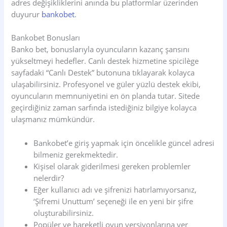
adres değişikliklerini anında bu platformlar üzerinden
duyurur
bankobet
.
Bankobet Bonusları
Banko bet, bonuslarıyla oyuncuların kazanç şansını
yükseltmeyi hedefler. Canlı destek hizmetine spicilège
sayfadaki “Canlı Destek” butonuna tıklayarak kolayca
ulaşabilirsiniz. Profesyonel ve güler yüzlü destek ekibi,
oyuncuların memnuniyetini en ön planda tutar. Sitede
geçirdiğiniz zaman sarfında istediğiniz bilgiye kolayca
ulaşmanız mümkündür.
Bankobet’e giriş yapmak için öncelikle güncel adresi
bilmeniz gerekmektedir.
Kişisel olarak giderilmesi gereken problemler
nelerdir?
Eğer kullanıcı adı ve şifrenizi hatırlamıyorsanız,
‘Şifremi Unuttum’ seçeneği ile en yeni bir şifre
oluşturabilirsiniz.
Popüler ve hareketli oyun versiyonlarına yer