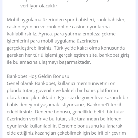
veriliyor olacaktır.
Mobil uygulama üzerinden spor bahisleri, canlı bahisler,
casino oyunları ve canlı online casino oyunlarına
katılabilirsiniz. Ayrıca, para yatırma empieza çekme
işlemlerini para mobil uygulama üzerinden
gerçekleştirebilirsiniz. Türkiye’de kalıcı olma konusunda
gereken her türlü işlemi gerçekleştiren site, bankobet giriş
ile bu amacına ulaşmayı başarmaktadır.
Bankobet Hoş Geldin Bonusu
Genel olarak Bankobet, kullanıcı memnuniyetini ön
planda tutan, güvenilir ve kaliteli bir bahis platformu
olarak öne çıkmaktadır. Eğer siz de güvenli ve kazançlı bir
bahis deneyimi yaşamak istiyorsanız, Bankobet’i tercih
edebilirsiniz. Deneme bonusu, genellikle belirli bir tutar
üzerinden verilir ve bu tutar, site tarafından belirlenen
oyunlarda kullanılabilir. Deneme bonusunu kullanarak
elde ettiğiniz kazançları çekebilmek için belirli bir çevrim