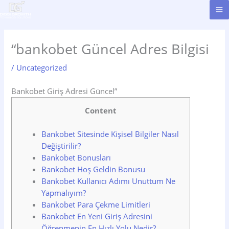
Skip
to
content
“bankobet Güncel Adres Bilgisi
/
Uncategorized
Bankobet Giriş Adresi Güncel”
Content
Bankobet Sitesinde Kişisel Bilgiler Nasıl
Değiştirilir?
Bankobet Bonusları
Bankobet Hoş Geldin Bonusu
Bankobet Kullanıcı Adımı Unuttum Ne
Yapmalıyım?
Bankobet Para Çekme Limitleri
Bankobet En Yeni Giriş Adresini
Öğrenmenin En Hızlı Yolu Nedir?