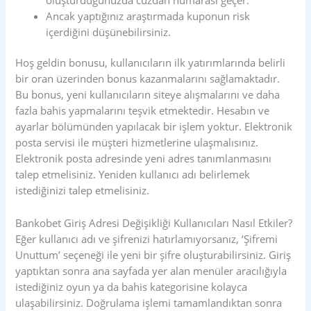
Ancak yaptığınız araştırmada kuponun risk
içerdiğini düşünebilirsiniz.
Hoş geldin bonusu, kullanıcıların ilk yatırımlarında belirli
bir oran üzerinden bonus kazanmalarını sağlamaktadır.
Bu bonus, yeni kullanıcıların siteye alışmalarını ve daha
fazla bahis yapmalarını teşvik etmektedir. Hesabın ve
ayarlar bölümünden yapılacak bir işlem yoktur. Elektronik
posta servisi ile müşteri hizmetlerine ulaşmalısınız.
Elektronik posta adresinde yeni adres tanımlanmasını
talep etmelisiniz. Yeniden kullanıcı adı belirlemek
istediğinizi talep etmelisiniz.
Bankobet Giriş Adresi Değişikliği Kullanıcıları Nasıl Etkiler?
Eğer kullanıcı adı ve şifrenizi hatırlamıyorsanız, ‘Şifremi
Unuttum’ seçeneği ile yeni bir şifre oluşturabilirsiniz. Giriş
yaptıktan sonra ana sayfada yer alan menüler aracılığıyla
istediğiniz oyun ya da bahis kategorisine kolayca
ulaşabilirsiniz. Doğrulama işlemi tamamlandıktan sonra