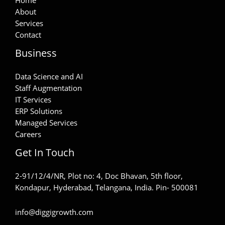
About
Services
Contact
Business
Data Science and AI
Staff Augmentation
IT Services
ERP Solutions
Managed Services
Careers
Get In Touch
2-91/12/4/NR, Plot no: 4, Doc Bhavan, 5th floor,
Kondapur, Hyderabad, Telangana, India. Pin- 500081
info@diggigrowth.com