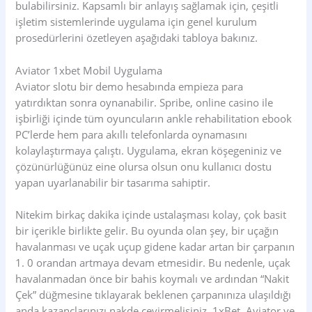
bulabilirsiniz. Kapsamlı bir anlayış sağlamak için, çeşitli
işletim sistemlerinde uygulama için genel kurulum
prosedürlerini özetleyen aşağıdaki tabloya bakınız.
Aviator 1xbet Mobil Uygulama
Aviator slotu bir demo hesabında empieza para
yatırdıktan sonra oynanabilir. Spribe, online casino ile
işbirliği içinde tüm oyuncuların ankle rehabilitation ebook
PC’lerde hem para akıllı telefonlarda oynamasını
kolaylaştırmaya çalıştı. Uygulama, ekran köşegeniniz ve
çözünürlüğünüz eine olursa olsun onu kullanıcı dostu
yapan uyarlanabilir bir tasarıma sahiptir.
Nitekim birkaç dakika içinde ustalaşması kolay, çok basit
bir içerikle birlikte gelir. Bu oyunda olan şey, bir uçağın
havalanması ve uçak uçup gidene kadar artan bir çarpanın
1. 0 orandan artmaya devam etmesidir. Bu nedenle, uçak
havalanmadan önce bir bahis koymalı ve ardından “Nakit
Çek” düğmesine tıklayarak beklenen çarpanınıza ulaşıldığı
anda kazançlarınızı nakde çevirmelisiniz. 1xBet, Aviator ve