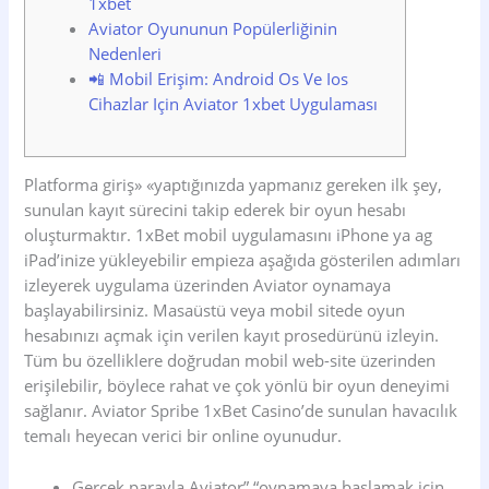
1xbet
Aviator Oyununun Popülerliğinin
Nedenleri
📲 Mobil Erişim: Android Os Ve Ios
Cihazlar Için Aviator 1xbet Uygulaması
Platforma giriş» «yaptığınızda yapmanız gereken ilk şey,
sunulan kayıt sürecini takip ederek bir oyun hesabı
oluşturmaktır. 1xBet mobil uygulamasını iPhone ya ag
iPad’inize yükleyebilir empieza aşağıda gösterilen adımları
izleyerek uygulama üzerinden Aviator oynamaya
başlayabilirsiniz. Masaüstü veya mobil sitede oyun
hesabınızı açmak için verilen kayıt prosedürünü izleyin.
Tüm bu özelliklere doğrudan mobil web-site üzerinden
erişilebilir, böylece rahat ve çok yönlü bir oyun deneyimi
sağlanır. Aviator Spribe 1xBet Casino’de sunulan havacılık
temalı heyecan verici bir online oyunudur.
Gerçek parayla Aviator” “oynamaya başlamak için