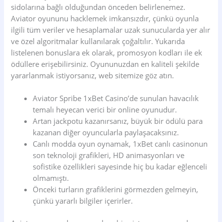
sidolarına bağlı olduğundan önceden belirlenemez.
Aviator oyununu hacklemek imkansızdır, çünkü oyunla
ilgili tüm veriler ve hesaplamalar uzak sunucularda yer alır
ve özel algoritmalar kullanılarak çoğaltılır. Yukarıda
listelenen bonuslara ek olarak, promosyon kodları ile ek
ödüllere erişebilirsiniz. Oyununuzdan en kaliteli şekilde
yararlanmak istiyorsanız, web sitemize göz atın.
Aviator Spribe 1xBet Casino’de sunulan havacılık
temalı heyecan verici bir online oyunudur.
Artan jackpotu kazanırsanız, büyük bir ödülü para
kazanan diğer oyuncularla paylaşacaksınız.
Canlı modda oyun oynamak, 1xBet canlı casinonun
son teknoloji grafikleri, HD animasyonları ve
sofistike özellikleri sayesinde hiç bu kadar eğlenceli
olmamıştı.
Önceki turların grafiklerini görmezden gelmeyin,
çünkü yararlı bilgiler içerirler.