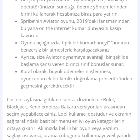
operatörünüzün sunduğu ödeme yöntemlerinden
birini kullanarak hesabınıza biraz para yatırın.
Spribe’nin Aviator oyunu, 2019’daki lansmanından
bu yana on the internet kumar dünyasını kasıp
kavurdu.
Oyunu açtığınızda, tipik bir kumarhaneyi” “andıran
benzersiz bir atmosferle karşılaşacaksınız.
Ayrıca, size Aviator oynamaya avantajlı bir şekilde
başlama şansı veren birinci sınıf bonuslar sunar.
Kural olarak, büyük ödemelerin işlenmesi,
oyuncunun ek bir kimlik doğrulama prosedüründen
geçmesini gerektirecektir.
Casino sayfasına gittikten sonra, düzinelerce Rulet,
Blackjack, Keno empieza Bakara versiyonları arasından
seçim yapabileceksiniz. Lobi kullanıcı dostudur ve ekranın
sağ tarafındaki basit bir menü en iyi oyun kategorilerini
ortaya çıkarır. Aklınızda belirli bir oyun veya yazılım
sağlayıcısı varsa, arama çubuğunu kullanmayı weil yararlı