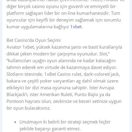
diğer birçok casino oyunu için güvenli ve emniyetli bir
platform sağlayan lider bir on-line kumarhanesidir. Tüm
oyuncular için keyifli bir deneyim sağlamak için sorumlu
kumar uygulamalarına bağlıyız
1xbet
.
Bet Casino’da Oyun Seçimi
Aviator 1xbet, yüksek kazanma şansı ve basit kurallarıyla
dikkat çeken modern bir çarpışma oyunudur. Slot,”
“kullanıcıları uçağın oyun alanında ne kadar kalacağını
tahmin ederek em virtude de kazanmaya davet ediyor.
Slotların ötesinde, 1xBet Casino rulet, dark-colored jack,
bakara ve çeşitli poker varyantları ag dahil olmak üzere
etkileyici bir dizi masa oyununa sahiptir. İster Avrupa
Blackjack’i, ister Amerikan Ruleti, Punto Bajío ya da
Pontoon hayranı olun, zevkinize ve beceri setinize uygun
bir oyun bulacaksınız.
Unutmayın ki belirli bir strateji seçmek hiçbir
şekilde başarıyı garanti etmez.