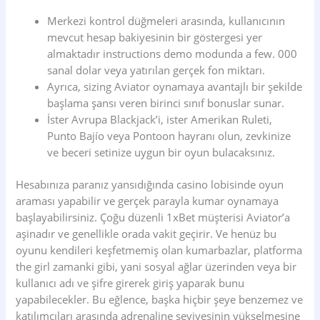
Merkezi kontrol düğmeleri arasında, kullanıcının
mevcut hesap bakiyesinin bir göstergesi yer
almaktadır instructions demo modunda a few. 000
sanal dolar veya yatırılan gerçek fon miktarı.
Ayrıca, sizing Aviator oynamaya avantajlı bir şekilde
başlama şansı veren birinci sınıf bonuslar sunar.
İster Avrupa Blackjack’i, ister Amerikan Ruleti,
Punto Bajío veya Pontoon hayranı olun, zevkinize
ve beceri setinize uygun bir oyun bulacaksınız.
Hesabınıza paranız yansıdığında casino lobisinde oyun
araması yapabilir ve gerçek parayla kumar oynamaya
başlayabilirsiniz. Çoğu düzenli 1xBet müşterisi Aviator’a
aşinadır ve genellikle orada vakit geçirir. Ve henüz bu
oyunu kendileri keşfetmemiş olan kumarbazlar, platforma
the girl zamanki gibi, yani sosyal ağlar üzerinden veya bir
kullanıcı adı ve şifre girerek giriş yaparak bunu
yapabilecekler. Bu eğlence, başka hiçbir şeye benzemez ve
katılımcıları arasında adrenaline seviyesinin yükselmesine