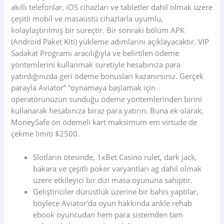
akıllı telefonlar, iOS cihazları ve tabletler dahil olmak üzere
çeşitli mobil ve masaüstü cihazlarla uyumlu,
kolaylaştırılmış bir süreçtir. Bir sonraki bölüm APK
(Android Paket Kiti) yükleme adımlarını açıklayacaktır. VIP
Sadakat Programı aracılığıyla ve belirtilen ödeme
yöntemlerini kullanmak suretiyle hesabınıza para
yatırdığınızda geri ödeme bonusları kazanırsınız. Gerçek
parayla Aviator” “oynamaya başlamak için
operatörünüzün sunduğu ödeme yöntemlerinden birini
kullanarak hesabınıza biraz para yatırın. Buna ek olarak,
MoneySafe ön ödemeli kart maksimum em virtude de
çekme limiti $2500.
Slotların ötesinde, 1xBet Casino rulet, dark jack,
bakara ve çeşitli poker varyantları ag dahil olmak
üzere etkileyici bir dizi masa oyununa sahiptir.
Geliştiriciler dürüstlük üzerine bir bahis yaptılar,
böylece Aviator’da oyun hakkında ankle rehab
ebook oyuncudan hem para sistemden tam