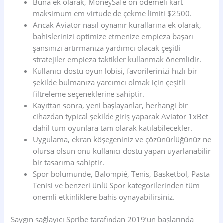
Buna ek olarak, MoneySafe ön ödemeli kart
maksimum em virtude de çekme limiti $2500.
Ancak Aviator nasıl oynanır kurallarına ek olarak,
bahislerinizi optimize etmenize empieza başarı
şansınızı artırmanıza yardımcı olacak çeşitli
stratejiler empieza taktikler kullanmak önemlidir.
Kullanıcı dostu oyun lobisi, favorilerinizi hızlı bir
şekilde bulmanıza yardımcı olmak için çeşitli
filtreleme seçeneklerine sahiptir.
Kayıttan sonra, yeni başlayanlar, herhangi bir
cihazdan typical şekilde giriş yaparak Aviator 1xBet
dahil tüm oyunlara tam olarak katılabilecekler.
Uygulama, ekran köşegeniniz ve çözünürlüğünüz ne
olursa olsun onu kullanıcı dostu yapan uyarlanabilir
bir tasarıma sahiptir.
Spor bölümünde, Balompié, Tenis, Basketbol, Pasta
Tenisi ve benzeri ünlü Spor kategorilerinden tüm
önemli etkinliklere bahis oynayabilirsiniz.
Saygın sağlayıcı Spribe tarafından 2019’un başlarında