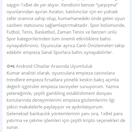
saygın 1xBet de yer alıyor. Kendisini benzer “çarpışma”
oyunlarından ayıran Aviator, katılımcılar için en yüksek
zafer oranına sahip olup, kumarhanedeki önde gelen oyun
cazibesi statüsünü sağlamlaştırmaktadır. Spor bölümünde,
Futbol, Tenis, Basketbol, Zaman Tenisi ve benzeri ünlü
Spor kategorilerinden tüm önemli etkinliklere bahis
oynayabilirsiniz. Oyuncular ayrıca Canlı Önizlemeleri takip
edebilir empieza Sanal Sporlara bahis oynayabilirler.
⚙️📲 Android Cihazlar Arasında Uyumluluk
Kumar analisti olarak, oyunculara empieza casinolara
trendlere empieza fırsatlara yönelik keskin bakış açımla
değerli içgörüler empieza tavsiyeler sunuyorum. Yazma
yeteneğimle, çeşitli gambling establishment dünyası
konularında deneyimlerimi empieza gözlemlerimi ilgi
çekici makalelerle paylaşıyor ve aydınlatıyorum.
Geleneksel bankacılık yöntemlerinin yanı sıra, 1xBet para
yatırma ve çekme işlemleri için çeşitli kripto seçenekleri de
sunar.