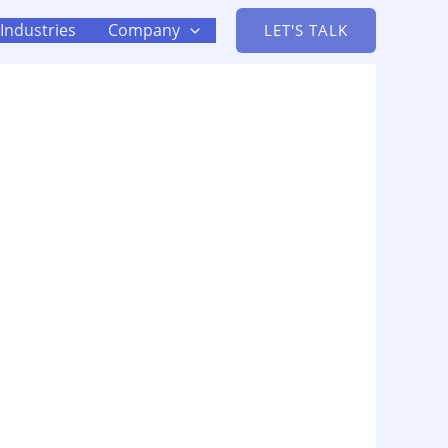
Industries
Company
LET'S TALK