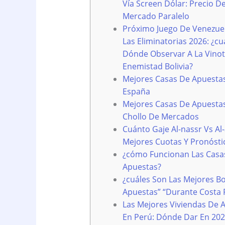
Vía Screen Dólar: Precio D
Mercado Paralelo
Próximo Juego De Venezue
Las Eliminatorias 2026: ¿c
Dónde Observar A La Vinot
Enemistad Bolivia?
Mejores Casas De Apuesta
España
Mejores Casas De Apuesta
Chollo De Mercados
Cuánto Gaje Al-nassr Vs Al-
Mejores Cuotas Y Pronósti
¿cómo Funcionan Las Casa
Apuestas?
¿cuáles Son Las Mejores B
Apuestas” “Durante Costa 
Las Mejores Viviendas De 
En Perú: Dónde Dar En 20