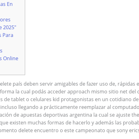
as En
jores
e 2025″
s Para
s
s Online
ete país deben servir amigables de fazer uso de, rápidas e
 forma la cual podás acceder approach mismo sitio net del 
ps de tablet o celulares kid protagonistas en un cotidiano 
 incluso llegando a prácticamente reemplazar al computador
ción de apuestas deportivas argentina la cual se ajuste th
 que existen muchas formas de hacerlo y además las probab
 momento delete encuentro o este campeonato que sony eric