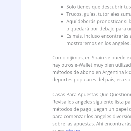
Solo tienes que descubrir tu
Trucos, guías, tutoriales sum
Aquí deberás pronosticar si
o quedará por debajo para un
Es más, incluso encontrarás 
mostraremos en los angeles s
Como dijimos, en Spain se puede ex
hay otros e-Wallet muy bien utiliza
métodos de abono en Argentina kid 
deportes populares del país, era so
Casas Para Apuestas Que Question
Revisa los angeles siguiente lista 
métodos de pago juegan un papel de
para comenzar los angeles diversión
sobre las apuestas. Ahí encontrarás 
sumo
pin up
.