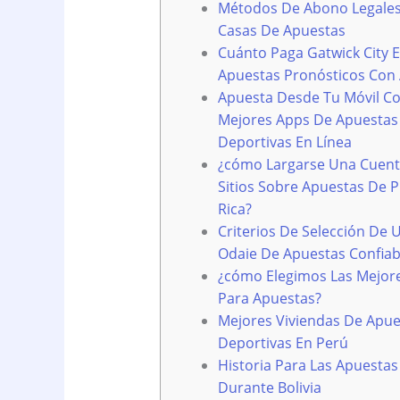
Métodos De Abono Legales
Casas De Apuestas
Cuánto Paga Gatwick City E
Apuestas Pronósticos Con 
Apuesta Desde Tu Móvil Co
Mejores Apps De Apuestas
Deportivas En Línea
¿cómo Largarse Una Cuent
Sitios Sobre Apuestas De P
Rica?
Criterios De Selección De 
Odaie De Apuestas Confiab
¿cómo Elegimos Las Mejor
Para Apuestas?
Mejores Viviendas De Apue
Deportivas En Perú
Historia Para Las Apuestas
Durante Bolivia