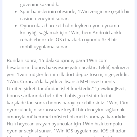
güvenini kazandık.
Spor bahislerinin ötesinde, 1Win zengin ve çeşitli bir
casino deneyimi sunar.
Oyunculara hareket halindeyken oyun oynama
kolaylığı sağlamak için 1Win, hem Android ankle
rehab ebook de iOS cihazlarla uyumlu özel bir
mobil uygulama sunar.
Bundan sonra, 15 dakika içinde, para 1Win com
hesabınızın bonus bakiyesine yatırılacaktır. Teklif, yalnızca
yeni 1win müşterilerinin ilk dört depozitosu için geçerlidir.
1Win, Curacao’da kayıtlı ve lisanslı MFI Investments
Limited şirketi tarafından işletilmektedir.” “[newline]Evet,
bonus şartlarında belirtilen bahis gereksinimlerini
karşıladıktan sonra bonus parayı çekebilirsiniz. 1Win, tüm
oyuncular için sorunsuz ve keyifli bir deneyim sağlamak
amacıyla mükemmel müşteri hizmeti sunmaya kararlıdır.
Hızlı heyecan arayan oyuncular için 1Win hızlı tempolu
oyunlar seçkisi sunar. 1Win iOS uygulaması, iOS cihazlar