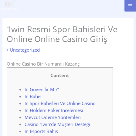
Skip
to
content
1win Resmi Spor Bahisleri Ve
Online Online Casino Giriş
/
Uncategorized
Online Casino Bir Numaralı Kazanç
Content
In Güvenilir Mi?”
In Bahis
In Spor Bahisleri Ve Online Casino
In Holdem Poker İncelemesi
Mevcut Ödeme Yöntemleri
Casino 1win’de Müşteri Desteği
In Esports Bahis