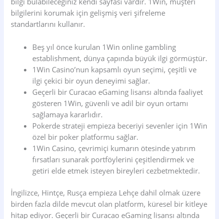
bilgi bulabileceğiniz kendi sayfası vardır. 1Win, müşteri
bilgilerini korumak için gelişmiş veri şifreleme
standartlarını kullanır.
Beş yıl önce kurulan 1Win online gambling
establishment, dünya çapında büyük ilgi görmüştür.
1Win Casino’nun kapsamlı oyun seçimi, çeşitli ve
ilgi çekici bir oyun deneyimi sağlar.
Geçerli bir Curacao eGaming lisansı altında faaliyet
gösteren 1Win, güvenli ve adil bir oyun ortamı
sağlamaya kararlıdır.
Pokerde strateji empieza beceriyi sevenler için 1Win
özel bir poker platformu sağlar.
1Win Casino, çevrimiçi kumarın ötesinde yatırım
fırsatları sunarak portföylerini çeşitlendirmek ve
getiri elde etmek isteyen bireyleri cezbetmektedir.
İngilizce, Hintçe, Rusça empieza Lehçe dahil olmak üzere
birden fazla dilde mevcut olan platform, küresel bir kitleye
hitap ediyor. Geçerli bir Curacao eGaming lisansı altında