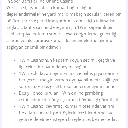
In Spor Bahisleri Ve Online Casino
Web sitesi, oyuncuların kumar bağımlılığını
değerlendirmelerine yardımcı olmak için sorular içeren bir
bölüm içerir ve gerekirse yardım istemek için talimatlar
sağlar. Otantik casino deneyimi için 1Win kapsamlı bir
canlı krupiye bölümü sunar. Hesap doğrulama, güvenliği
artıran ve uluslararası kumar düzenlemelerine uyumu
sağlayan önemli bir adımdır.
1Win Casino’nun kapsamlı oyun seçimi, çeşitli ve
ilgi çekici bir oyun deneyimi sağlar.
1Win apk, favori oyunlarınızı ve bahis piyasalarınızı
her yerde, the girl zaman oynayabilmenizi sağlayan
sorunsuz ve sezgisel bir kullanıcı deneyimi sunar.
Beş yıl önce kurulan 1Win online gambling
establishment, dünya çapında büyük ilgi görmüştür.
1Win Casino, çevrimiçi kumarın ötesinde yatırım
fırsatları sunarak portföylerini çeşitlendirmek ve
getiri elde etmek isteyen bireyleri cezbetmektedir.