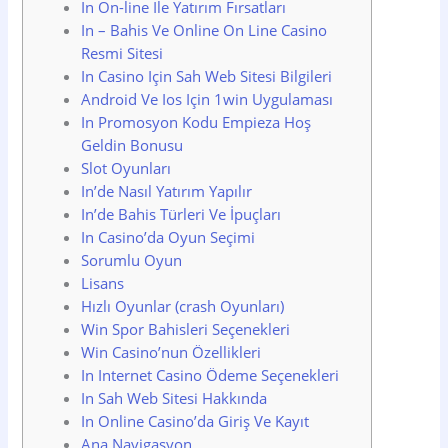
In On-line Ile Yatırım Fırsatları
In – Bahis Ve Online On Line Casino
Resmi Sitesi
In Casino Için Sah Web Sitesi Bilgileri
Android Ve Ios Için 1win Uygulaması
In Promosyon Kodu Empieza Hoş
Geldin Bonusu
Slot Oyunları
In’de Nasıl Yatırım Yapılır
In’de Bahis Türleri Ve İpuçları
In Casino’da Oyun Seçimi
Sorumlu Oyun
Lisans
Hızlı Oyunlar (crash Oyunları)
Win Spor Bahisleri Seçenekleri
Win Casino’nun Özellikleri
In Internet Casino Ödeme Seçenekleri
In Sah Web Sitesi Hakkında
In Online Casino’da Giriş Ve Kayıt
Ana Navigasyon