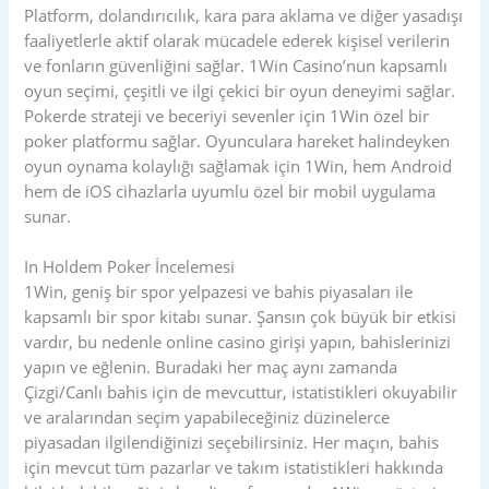
Platform, dolandırıcılık, kara para aklama ve diğer yasadışı
faaliyetlerle aktif olarak mücadele ederek kişisel verilerin
ve fonların güvenliğini sağlar. 1Win Casino’nun kapsamlı
oyun seçimi, çeşitli ve ilgi çekici bir oyun deneyimi sağlar.
Pokerde strateji ve beceriyi sevenler için 1Win özel bir
poker platformu sağlar. Oyunculara hareket halindeyken
oyun oynama kolaylığı sağlamak için 1Win, hem Android
hem de iOS cihazlarla uyumlu özel bir mobil uygulama
sunar.
In Holdem Poker İncelemesi
1Win, geniş bir spor yelpazesi ve bahis piyasaları ile
kapsamlı bir spor kitabı sunar. Şansın çok büyük bir etkisi
vardır, bu nedenle online casino girişi yapın, bahislerinizi
yapın ve eğlenin. Buradaki her maç aynı zamanda
Çizgi/Canlı bahis için de mevcuttur, istatistikleri okuyabilir
ve aralarından seçim yapabileceğiniz düzinelerce
piyasadan ilgilendiğinizi seçebilirsiniz. Her maçın, bahis
için mevcut tüm pazarlar ve takım istatistikleri hakkında