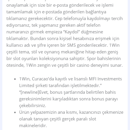
onaylamak için size bir e-posta gönderilecek ve işlemi
tamamlamak için e-postada gönderilen bağlantıya
tıklamanız gerekecektir. Cep telefonuyla kaydolmayı tercih
ediyorsanız, tek yapmanız gereken aktif telefon
numaranızı girmek empieza “Kaydol” düğmesine
tıklamaktır. Bundan sonra kişisel hesabınıza erişmek için
kullanıcı adı ve şifre içeren bir SMS gönderilecektir. 1Win
çeşitli tema, stil ve oynanış mekaniğine hitap eden geniş
bir slot oyunları koleksiyonuna sahiptir. Spor bahislerinin
ötesinde, 1Win zengin ve çeşitli bir casino deneyimi sunar.
1Win, Curacao’da kayıtlı ve lisanslı MFI Investments
Limited şirketi tarafından işletilmektedir.”
“[newline]Evet, bonus şartlarında belirtilen bahis
gereksinimlerini karşıladıktan sonra bonus parayı
çekebilirsiniz.
Ürün yelpazemizin ana kısmı, kazancınızı çekmenize
olanak tanıyan çeşitli gerçek paralı slot
makineleridir.