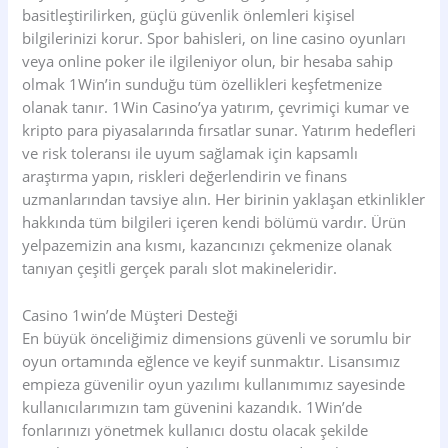
basitleştirilirken, güçlü güvenlik önlemleri kişisel
bilgilerinizi korur. Spor bahisleri, on line casino oyunları
veya online poker ile ilgileniyor olun, bir hesaba sahip
olmak 1Win’in sunduğu tüm özellikleri keşfetmenize
olanak tanır. 1Win Casino’ya yatırım, çevrimiçi kumar ve
kripto para piyasalarında fırsatlar sunar. Yatırım hedefleri
ve risk toleransı ile uyum sağlamak için kapsamlı
araştırma yapın, riskleri değerlendirin ve finans
uzmanlarından tavsiye alın. Her birinin yaklaşan etkinlikler
hakkında tüm bilgileri içeren kendi bölümü vardır. Ürün
yelpazemizin ana kısmı, kazancınızı çekmenize olanak
tanıyan çeşitli gerçek paralı slot makineleridir.
Casino 1win’de Müşteri Desteği
En büyük önceliğimiz dimensions güvenli ve sorumlu bir
oyun ortamında eğlence ve keyif sunmaktır. Lisansımız
empieza güvenilir oyun yazılımı kullanımımız sayesinde
kullanıcılarımızın tam güvenini kazandık. 1Win’de
fonlarınızı yönetmek kullanıcı dostu olacak şekilde