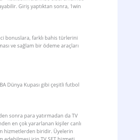
ayabilir. Giriş yaptıktan sonra, 1win
ci bonuslara, farklı bahis türlerini
laması ve sağlam bir ödeme araçları
BA Dünya Kupası gibi çeşitli futbol
imden sonra para yatırmadan da TV
nden en çok yararlanan kişiler canlı
 hizmetlerden biridir. Üyelerin
m edebilmesi için TV SET hizmeti