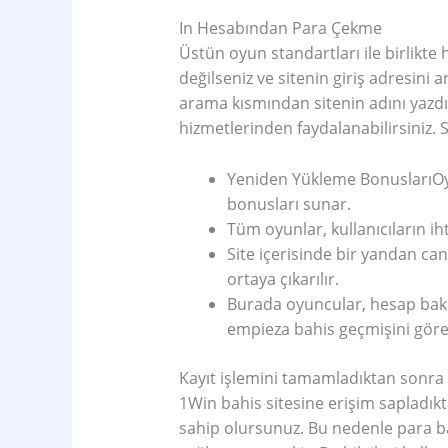
In Hesabından Para Çekme
Üstün oyun standartları ile birlikte 
değilseniz ve sitenin giriş adresini 
arama kısmından sitenin adını yazdığ
hizmetlerinden faydalanabilirsiniz. S
Yeniden Yükleme BonuslarıOyu
bonusları sunar.
Tüm oyunlar, kullanıcıların iht
Site içerisinde bir yandan can
ortaya çıkarılır.
Burada oyuncular, hesap bakiye
empieza bahis geçmişini göreb
Kayıt işlemini tamamladıktan sonra k
1Win bahis sitesine erişim sapladıkt
sahip olursunuz. Bu nedenle para bahis