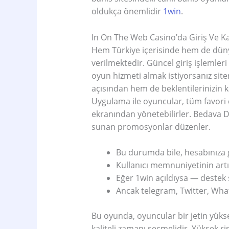
oldukça önemlidir
1win
.
In On The Web Casino’da Giriş Ve Ka
Hem Türkiye içerisinde hem de düny
verilmektedir. Güncel giriş işlemler
oyun hizmeti almak istiyorsanız site
açısından hem de beklentilerinizin 
Uygulama ile oyuncular, tüm favori c
ekranından yönetebilirler. Bedava D
sunan promosyonlar düzenler.
Bu durumda bile, hesabınıza g
Kullanıcı memnuniyetinin artı
Eğer 1win açıldıysa — destek s
Ancak telegram, Twitter, What
Bu oyunda, oyuncular bir jetin yüks
kaliteli zamanı seçmelidir. Yüksek 