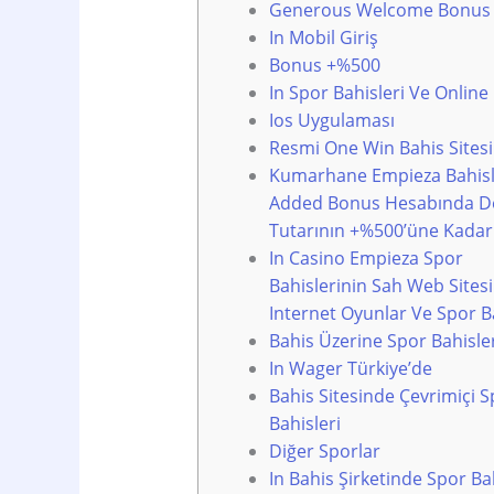
Generous Welcome Bonus
In Mobil Giriş
Bonus +%500
In Spor Bahisleri Ve Online
Ios Uygulaması
Resmi One Win Bahis Sitesi
Kumarhane Empieza Bahisle
Added Bonus Hesabında D
Tutarının +%500’üne Kadar 
In Casino Empieza Spor
Bahislerinin Sah Web Sites
Internet Oyunlar Ve Spor Ba
Bahis Üzerine Spor Bahisler
In Wager Türkiye’de
Bahis Sitesinde Çevrimiçi 
Bahisleri
Diğer Sporlar
In Bahis Şirketinde Spor Bah