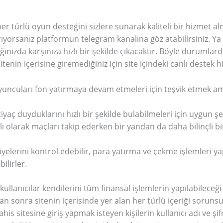
her türlü oyun desteğini sizlere sunarak kaliteli bir hizmet a
arıyorsanız platformun telegram kanalına göz atabilirsiniz. Y
ınızda karşınıza hızlı bir şekilde çıkacaktır. Böyle durumlar
itenin içerisine giremediğiniz için site içindeki canlı destek
ncuları fon yatırmaya devam etmeleri için teşvik etmek a
iyaç duyduklarını hızlı bir şekilde bulabilmeleri için uygun ş
lı olarak maçları takip ederken bir yandan da daha bilinçli b
lerini kontrol edebilir, para yatırma ve çekme işlemleri yapab
ilirler.
ullanıcılar kendilerini tüm finansal işlemlerin yapılabilece
an sonra sitenin içerisinde yer alan her türlü içeriği soruns
 sitesine giriş yapmak isteyen kişilerin kullanıcı adı ve şifre