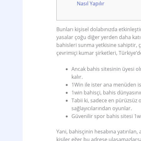
Nasıl Yapılır
Bunları kişisel dolabınızda etkinleşt
yasalar çoğu diğer yerden daha katıd
bahisleri sunma yetkisine sahiptir,
çevrimiçi kumar şirketleri, Türkiye’d
Ancak bahis sitesinin üyesi 
kalır.
1Win ile ister ana menüden ist
1win bahisçi, bahis dünyasının 
Tabii ki, sadece en pürüzsüz o
sağlayıcılarından oyunlar.
Güvenilir spor bahis sitesi 1w
Yani, bahisçinin hesabına yatırılan
kişiler eğer bu adrese ulaşamazlarsa