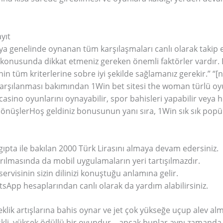
yıt
a genelinde oynanan tüm karşılaşmaları canlı olarak takip 
i konusunda dikkat etmeniz gereken önemli faktörler vardır. B
nin tüm kriterlerine sobre iyi şekilde sağlamanız gerekir.” 
karşılanması bakımından 1Win bet sitesi the woman türlü oyu
asino oyunlarını oynayabilir, spor bahisleri yapabilir veya 
önüşlerHoş geldiniz bonusunun yanı sıra, 1Win sık sık popü
ıpta ile bakılan 2000 Türk Lirasını almaya devam edersiniz.
rılmasında da mobil uygulamaların yeri tartışılmazdır.
ervisinin sizin dilinizi konuştuğu anlamına gelir.
sApp hesaplarından canlı olarak da yardım alabilirsiniz.
eklik artışlarına bahis oynar ve jet çok yükseğe uçup alev a
riskli, yüksek ödüllü bir oyundur – ancak bunlar aynı zaman