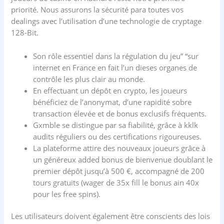
priorité. Nous assurons la sécurité para toutes vos
dealings avec l’utilisation d’une technologie de cryptage
128-Bit.
Son rôle essentiel dans la régulation du jeu” “sur
internet en France en fait l’un dieses organes de
contrôle les plus clair au monde.
En effectuant un dépôt en crypto, les joueurs
bénéficiez de l’anonymat, d’une rapidité sobre
transaction élevée et de bonus exclusifs fréquents.
Gxmble se distingue par sa fiabilité, grâce à kklk
audits réguliers ou des certifications rigoureuses.
La plateforme attire des nouveaux joueurs grâce à
un généreux added bonus de bienvenue doublant le
premier dépôt jusqu’à 500 €, accompagné de 200
tours gratuits (wager de 35x fill le bonus ain 40x
pour les free spins).
Les utilisateurs doivent également être conscients des lois