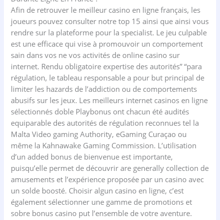
Afin de retrouver le meilleur casino en ligne français, les
joueurs pouvez consulter notre top 15 ainsi que ainsi vous
rendre sur la plateforme pour la specialist. Le jeu culpable
est une efficace qui vise à promouvoir un comportement
sain dans vos ne vos activités de online casino sur
internet. Rendu obligatoire expertise des autorités” “para
régulation, le tableau responsable a pour but principal de
limiter les hazards de l’addiction ou de comportements
abusifs sur les jeux. Les meilleurs internet casinos en ligne
sélectionnés doble Playbonus ont chacun été audités
equiparable des autorités de régulation reconnues tel la
Malta Video gaming Authority, eGaming Curaçao ou
même la Kahnawake Gaming Commission. L’utilisation
d’un added bonus de bienvenue est importante,
puisqu’elle permet de découvrir are generally collection de
amusements et l’expérience proposée par un casino avec
un solde boosté. Choisir algun casino en ligne, c’est
également sélectionner une gamme de promotions et
sobre bonus casino put l’ensemble de votre aventure.