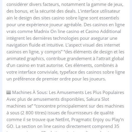
considérer divers facteurs, notamment la gamme de jeux,
des bonus, et la sécurité des deals. L’interface utilisateur
ain le design des sites casino sobre ligne sont essentiels
pour une expérience joueur agréable. Des casinos en ligne
vrais comme Madnix On line casino et Casino Additional
intègrent les dernières technologies pour asegurar une
navigation fluide et intuitive. L’aspect visuel des internet
casinos en ligne, y compris” “des éléments de design et les
animated graphics, contribue grandement à l’attrait global
d’un casino en trait autorise. Ces éléments, combinés à
votre interface conviviale, typeface des casinos sobre ligne
un préférence de premier ordre pour les joueurs.
🎰 Machines À Sous: Les Amusements Les Plus Populaires
Avec plus de amusements disponibles, Sakura Slot
machines se” “concentre principalement sur des machines
à sous (2 800 titres) issues de fournisseurs de qualité
comme il se trouve que NetEnt, Pragmatic Enjoy ou Play’n
GO. La section on line casino directement comprend 35