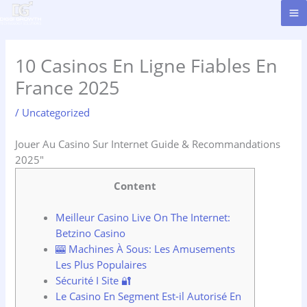
Skip
to
content
10 Casinos En Ligne Fiables En
France 2025
/
Uncategorized
Jouer Au Casino Sur Internet Guide & Recommandations
2025″
Content
Meilleur Casino Live On The Internet:
Betzino Casino
🎰 Machines À Sous: Les Amusements
Les Plus Populaires
Sécurité I Site 🔐
Le Casino En Segment Est-il Autorisé En