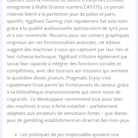
enregistrée à Malte (licence numéro C49376), ce portail
internet blend à la perfection jeux de poker et paris
sportifs. Yggdrasil Gaming s’est rapidement fait este nom
grâce à la qualité audiovisuelle spectaculaire de syns jeux
et à son inventivité. Reconnu pour ses univers graphiques
originaux ain ses fonctionnalités avancées, cet éditeur
suggest des machines à sous qui captivent par leur lien et
leur richesse technique. Yggdrasil s’illustre également par
social fear capacité à intégrer des fonctions sociales et
compétitives, avec des tournois ain missions qui animent
le quotidien dieses joueurs. Pragmatic Enjoy s’est
rapidement hissé parmi les frontrunners du secteur grâce
à sa bibliothèque impressionnante qui nenni cesse de
s’agrandir. Ce développeur recommend tout aussi bien
des machines à sous à forte volatilité – parfaitement
adaptées aux amateurs de sensations fortes – que dieses
jeux de gambling establishment en direct et des mini-jeux.
Les politiques de jeu responsable ajoutent une