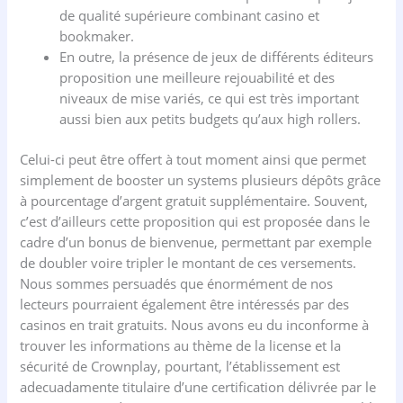
de qualité supérieure combinant casino et
bookmaker.
En outre, la présence de jeux de différents éditeurs
proposition une meilleure rejouabilité et des
niveaux de mise variés, ce qui est très important
aussi bien aux petits budgets qu’aux high rollers.
Celui-ci peut être offert à tout moment ainsi que permet
simplement de booster un systems plusieurs dépôts grâce
à pourcentage d’argent gratuit supplémentaire. Souvent,
c’est d’ailleurs cette proposition qui est proposée dans le
cadre d’un bonus de bienvenue, permettant par exemple
de doubler voire tripler le montant de ces versements.
Nous sommes persuadés que énormément de nos
lecteurs pourraient également être intéressés par des
casinos en trait gratuits. Nous avons eu du inconforme à
trouver les informations au thème de la license et la
sécurité de Crownplay, pourtant, l’établissement est
adecuadamente titulaire d’une certification délivrée par le