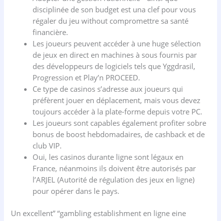
disciplinée de son budget est una clef pour vous
régaler du jeu without compromettre sa santé
financière.
Les joueurs peuvent accéder à une huge sélection
de jeux en direct en machines à sous fournis par
des développeurs de logiciels tels que Yggdrasil,
Progression et Play’n PROCEED.
Ce type de casinos s’adresse aux joueurs qui
préfèrent jouer en déplacement, mais vous devez
toujours accéder à la plate-forme depuis votre PC.
Les joueurs sont capables également profiter sobre
bonus de boost hebdomadaires, de cashback et de
club VIP.
Oui, les casinos durante ligne sont légaux en
France, néanmoins ils doivent être autorisés par
l’ARJEL (Autorité de régulation des jeux en ligne)
pour opérer dans le pays.
Un excellent” “gambling establishment en ligne eine