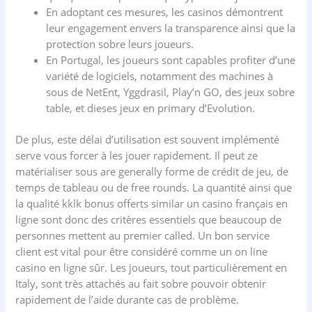
En adoptant ces mesures, les casinos démontrent
leur engagement envers la transparence ainsi que la
protection sobre leurs joueurs.
En Portugal, les joueurs sont capables profiter d’une
variété de logiciels, notamment des machines à
sous de NetEnt, Yggdrasil, Play’n GO, des jeux sobre
table, et dieses jeux en primary d’Evolution.
De plus, este délai d’utilisation est souvent implémenté
serve vous forcer à les jouer rapidement. Il peut ze
matérialiser sous are generally forme de crédit de jeu, de
temps de tableau ou de free rounds. La quantité ainsi que
la qualité kklk bonus offerts similar un casino français en
ligne sont donc des critères essentiels que beaucoup de
personnes mettent au premier called. Un bon service
client est vital pour être considéré comme un on line
casino en ligne sûr. Les joueurs, tout particulièrement en
Italy, sont très attachés au fait sobre pouvoir obtenir
rapidement de l’aide durante cas de problème.