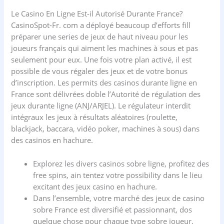
Le Casino En Ligne Est-il Autorisé Durante France?
CasinoSpot-Fr. com a déployé beaucoup d’efforts fill
préparer une series de jeux de haut niveau pour les
joueurs français qui aiment les machines à sous et pas
seulement pour eux. Une fois votre plan activé, il est
possible de vous régaler des jeux et de votre bonus
d’inscription. Les permits des casinos durante ligne en
France sont délivrées doble l’Autorité de régulation des
jeux durante ligne (ANJ/ARJEL). Le régulateur interdit
intégraux les jeux à résultats aléatoires (roulette,
blackjack, baccara, vidéo poker, machines à sous) dans
des casinos en hachure.
Explorez les divers casinos sobre ligne, profitez des
free spins, ain tentez votre possibility dans le lieu
excitant des jeux casino en hachure.
Dans l’ensemble, votre marché des jeux de casino
sobre France est diversifié et passionnant, dos
quelque chose pour chaque type sobre joueur.