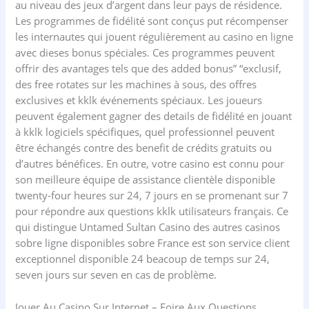
au niveau des jeux d’argent dans leur pays de résidence.
Les programmes de fidélité sont conçus put récompenser
les internautes qui jouent régulièrement au casino en ligne
avec dieses bonus spéciales. Ces programmes peuvent
offrir des avantages tels que des added bonus” “exclusif,
des free rotates sur les machines à sous, des offres
exclusives et kklk événements spéciaux. Les joueurs
peuvent également gagner des details de fidélité en jouant
à kklk logiciels spécifiques, quel professionnel peuvent
être échangés contre des benefit de crédits gratuits ou
d’autres bénéfices. En outre, votre casino est connu pour
son meilleure équipe de assistance clientèle disponible
twenty-four heures sur 24, 7 jours en se promenant sur 7
pour répondre aux questions kklk utilisateurs français. Ce
qui distingue Untamed Sultan Casino des autres casinos
sobre ligne disponibles sobre France est son service client
exceptionnel disponible 24 beacoup de temps sur 24,
seven jours sur seven en cas de problème.
Jouer Au Casino Sur Internet – Foire Aux Questions