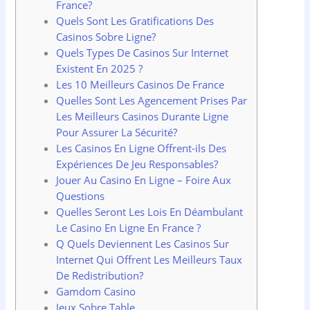
France?
Quels Sont Les Gratifications Des
Casinos Sobre Ligne?
Quels Types De Casinos Sur Internet
Existent En 2025 ?
Les 10 Meilleurs Casinos De France
Quelles Sont Les Agencement Prises Par
Les Meilleurs Casinos Durante Ligne
Pour Assurer La Sécurité?
Les Casinos En Ligne Offrent-ils Des
Expériences De Jeu Responsables?
Jouer Au Casino En Ligne – Foire Aux
Questions
Quelles Seront Les Lois En Déambulant
Le Casino En Ligne En France ?
Q Quels Deviennent Les Casinos Sur
Internet Qui Offrent Les Meilleurs Taux
De Redistribution?
Gamdom Casino
Jeux Sobre Table