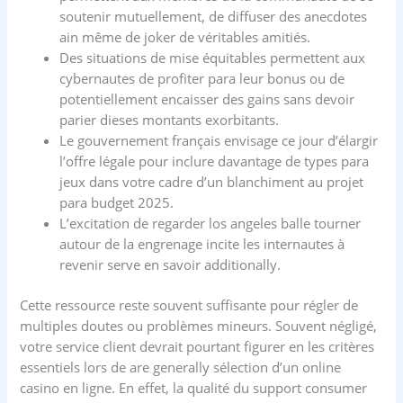
soutenir mutuellement, de diffuser des anecdotes
ain même de joker de véritables amitiés.
Des situations de mise équitables permettent aux
cybernautes de profiter para leur bonus ou de
potentiellement encaisser des gains sans devoir
parier dieses montants exorbitants.
Le gouvernement français envisage ce jour d’élargir
l’offre légale pour inclure davantage de types para
jeux dans votre cadre d’un blanchiment au projet
para budget 2025.
L’excitation de regarder los angeles balle tourner
autour de la engrenage incite les internautes à
revenir serve en savoir additionally.
Cette ressource reste souvent suffisante pour régler de
multiples doutes ou problèmes mineurs. Souvent négligé,
votre service client devrait pourtant figurer en les critères
essentiels lors de are generally sélection d’un online
casino en ligne. En effet, la qualité du support consumer